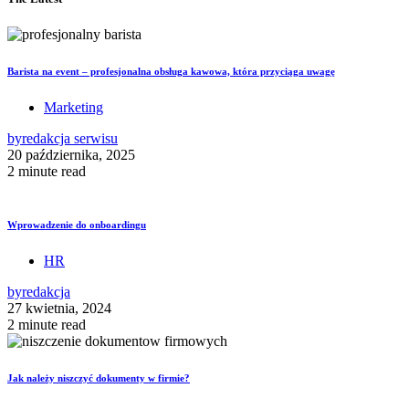
Barista na event – profesjonalna obsługa kawowa, która przyciąga uwagę
Marketing
by
redakcja serwisu
20 października, 2025
2 minute read
Wprowadzenie do onboardingu
HR
by
redakcja
27 kwietnia, 2024
2 minute read
Jak należy niszczyć dokumenty w firmie?