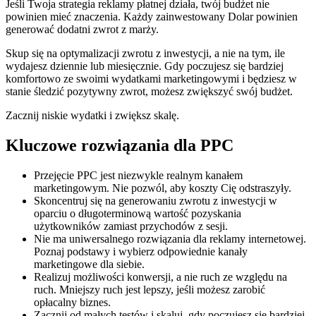
Jeśli Twoja strategia reklamy płatnej działa, twój budżet nie
powinien mieć znaczenia. Każdy zainwestowany Dolar powinien
generować dodatni zwrot z marży.
Skup się na optymalizacji zwrotu z inwestycji, a nie na tym, ile
wydajesz dziennie lub miesięcznie. Gdy poczujesz się bardziej
komfortowo ze swoimi wydatkami marketingowymi i będziesz w
stanie śledzić pozytywny zwrot, możesz zwiększyć swój budżet.
Zacznij niskie wydatki i zwiększ skalę.
Kluczowe rozwiązania dla PPC
Przejęcie PPC jest niezwykle realnym kanałem
marketingowym. Nie pozwól, aby koszty Cię odstraszyły.
Skoncentruj się na generowaniu zwrotu z inwestycji w
oparciu o długoterminową wartość pozyskania
użytkowników zamiast przychodów z sesji.
Nie ma uniwersalnego rozwiązania dla reklamy internetowej.
Poznaj podstawy i wybierz odpowiednie kanały
marketingowe dla siebie.
Realizuj możliwości konwersji, a nie ruch ze względu na
ruch. Mniejszy ruch jest lepszy, jeśli możesz zarobić
opłacalny biznes.
Zacznij od małych testów i skaluj, gdy poczujesz się bardziej