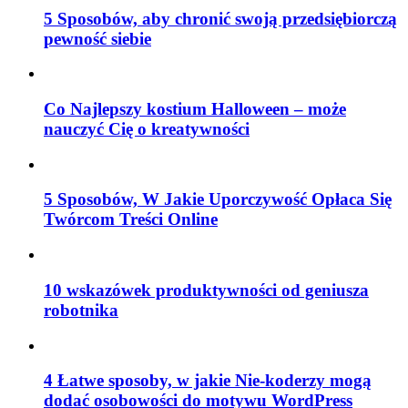
5 Sposobów, aby chronić swoją przedsiębiorczą
pewność siebie
Co Najlepszy kostium Halloween – może
nauczyć Cię o kreatywności
5 Sposobów, W Jakie Uporczywość Opłaca Się
Twórcom Treści Online
10 wskazówek produktywności od geniusza
robotnika
4 Łatwe sposoby, w jakie Nie-koderzy mogą
dodać osobowości do motywu WordPress