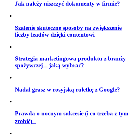
Jak należy niszczyć dokumenty w firmie?
Szalenie skuteczne sposoby na zwiększenie
liczby leadów dzięki contentowi
Strategia marketingowa produktu z branży
spożywczej – jaką wybrać?
Nadal grasz w rosyjską ruletkę z Google?
Prawda o nocnym sukcesie (i co trzeba z tym
zrobić)