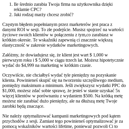
Ile średnio zarabia Twoja firma na użytkownika dzięki
reklamie CPC?
Jaki rodzaj marży chcesz zrobić?
Częstym błędem popełnianym przez marketerów jest praca z
danymi ROI w sesji. To złe podejście. Musisz spojrzeć na wartości
życiowe swoich klientów w połączeniu z tym,co zarabiasz w
krótkim okresie. Te wskaźniki zapewnią ci znacznie większą
elastyczność w zakresie wydatków marketingowych.
Załóżmy, że dowiadujesz się, że klient jest wart $ 1,000 w
pierwszym roku i $ 5,000 w ciągu trzech lat. Możesz hipotetycznie
wydać do $4,999 na marketing w krótkim czasie.
Oczywiście, nie chciałbyś wydać tyle pieniędzy na pozyskanie
klienta. Powinieneś skupić się na tworzeniu szczęśliwego medium,
pomiędzy maksimum a minimum. Jeśli zwiększysz wydatki PPC do
$1,000, możesz zdać sobie sprawę, że jesteś w stanie uzyskać 5x
więcej klientów w porównaniu z wydaniem $500. Na krótką metę
możesz nie zarabiać dużo pieniędzy, ale na dłuższą metę Twoje
zarobki będą znaczące.
Nie należy optymalizować kampanii marketingowych pod kątem
przychodów z sesji. Zamiast tego powinieneś optymalizować je za
pomocą wskaźników wartości lifetime, ponieważ pozwoli Ci to