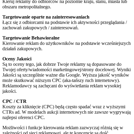
Kieruj reklamy do odbiorców na poziomie kraju, stanu, miasta lub
obszaru metropolitalnego.
Targetowanie oparte na zainteresowaniach
Łącz się z odbiorcami na podstawie ich aktywności przeglądania /
zachowań zakupowych / zainteresowań.
Targetowanie Behawioralne
Kierowanie reklam do użytkowników na podstawie wcześniejszych
działań zakupowych.
Oceny Jakości
Są to oceny tego, jak dobrze Twoje reklamy są dopasowane do
Twojej oferty/wiadomości marketingowej/strony docelowej. Wyniki
Jakości są szczególnie ważne dla Google. Wyższa jakość wyników
może skutkować niższym CPC (aka-tańszy ruch internetowy).
Reklamodawcy są zachęcani do wyświetlania reklam wysokiej
jakości.
CPC / CTR
Koszty za kliknięcie (CPC) będą często spadać wraz z wyższymi
CTRs ad. W modelach aukcji internetowych nie zawsze wygrywają
najlepsi oferenci CPC.
Możliwości i funkcje kierowania reklam zazwyczaj różnią się w
zależności od sieci reklamowej, ale te koncepcje są dość