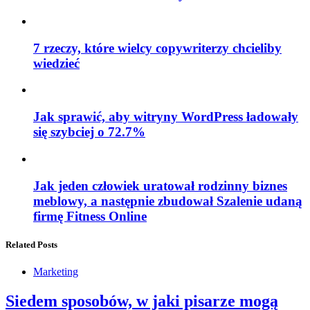
7 rzeczy, które wielcy copywriterzy chcieliby
wiedzieć
Jak sprawić, aby witryny WordPress ładowały
się szybciej o 72.7%
Jak jeden człowiek uratował rodzinny biznes
meblowy, a następnie zbudował Szalenie udaną
firmę Fitness Online
Related Posts
Marketing
Siedem sposobów, w jaki pisarze mogą