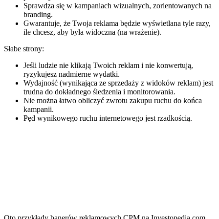
Sprawdza się w kampaniach wizualnych, zorientowanych na
branding.
Gwarantuje, że Twoja reklama będzie wyświetlana tyle razy,
ile chcesz, aby była widoczna (na wrażenie).
Słabe strony:
Jeśli ludzie nie klikają Twoich reklam i nie konwertują,
ryzykujesz nadmierne wydatki.
Wydajność (wynikająca ze sprzedaży z widoków reklam) jest
trudna do dokładnego śledzenia i monitorowania.
Nie można łatwo obliczyć zwrotu zakupu ruchu do końca
kampanii.
Pęd wynikowego ruchu internetowego jest rzadkością.
Oto przykłady banerów reklamowych CPM na Investopedia.com