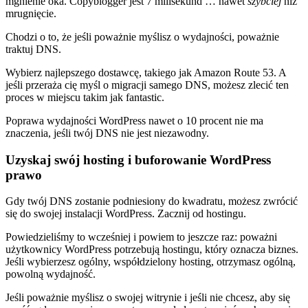
mgnienie oka. Copyblogger jest 7 milisekund … nawet
szybciej
niż
mrugnięcie.
Chodzi o to, że jeśli poważnie myślisz o wydajności, poważnie
traktuj DNS.
Wybierz najlepszego dostawcę, takiego jak Amazon Route 53. A
jeśli przeraża cię myśl o migracji samego DNS, możesz zlecić ten
proces w miejscu takim jak fantastic.
Poprawa wydajności WordPress nawet o 10 procent nie ma
znaczenia, jeśli twój DNS nie jest niezawodny.
Uzyskaj swój hosting i buforowanie WordPress
prawo
Gdy twój DNS zostanie podniesiony do kwadratu, możesz zwrócić
się do swojej instalacji WordPress. Zacznij od hostingu.
Powiedzieliśmy to wcześniej i powiem to jeszcze raz: poważni
użytkownicy WordPress potrzebują hostingu, który oznacza biznes.
Jeśli wybierzesz ogólny, współdzielony hosting, otrzymasz ogólną,
powolną wydajność.
Jeśli poważnie myślisz o swojej witrynie i jeśli nie chcesz, aby się