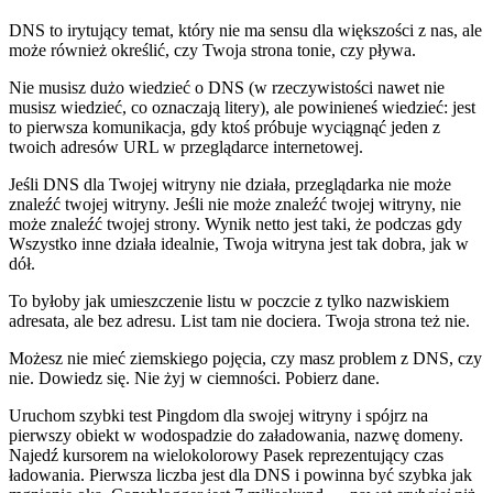
DNS to irytujący temat, który nie ma sensu dla większości z nas, ale
może również określić, czy Twoja strona tonie, czy pływa.
Nie musisz dużo wiedzieć o DNS (w rzeczywistości nawet nie
musisz wiedzieć, co oznaczają litery), ale powinieneś wiedzieć: jest
to pierwsza komunikacja, gdy ktoś próbuje wyciągnąć jeden z
twoich adresów URL w przeglądarce internetowej.
Jeśli DNS dla Twojej witryny nie działa, przeglądarka nie może
znaleźć twojej witryny. Jeśli nie może znaleźć twojej witryny, nie
może znaleźć twojej strony. Wynik netto jest taki, że podczas gdy
Wszystko inne działa idealnie, Twoja witryna jest tak dobra, jak w
dół.
To byłoby jak umieszczenie listu w poczcie z tylko nazwiskiem
adresata, ale bez adresu. List tam nie dociera. Twoja strona też nie.
Możesz nie mieć ziemskiego pojęcia, czy masz problem z DNS, czy
nie. Dowiedz się. Nie żyj w ciemności. Pobierz dane.
Uruchom szybki test Pingdom dla swojej witryny i spójrz na
pierwszy obiekt w wodospadzie do załadowania, nazwę domeny.
Najedź kursorem na wielokolorowy Pasek reprezentujący czas
ładowania. Pierwsza liczba jest dla DNS i powinna być szybka jak