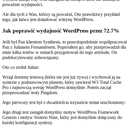
poważnie wydajności.
Ale dla tych z Was, którzy są poważni, Oto prawdziwy przykład
tego, jak łatwo jest doładować witrynę WordPress.
Jak poprawić wydajność WordPress przez 72.7%
Jeśli był Pan klientem Synthesis, to prawdopodobnie współpracował
Pan z Julianem Fernandesem. Poprosiłem go, aby przeprowadził dla
mnie kilka testów w ramach przygotowań do tego artykułu. On
podekscytowany zobowiązany.
Oto co zrobił Julian:
Wziął domenę testową (która nie jest już żywa) i wychował ją na
syntezie z podstawowym planem, który zawierał W3 Total Cache
Pro i najnowszą wersję WordPress domyślnie. Potem zaczął
przeprowadzać testy Pingdom.
Jego pierwszy test był z dwadzieścia trzynaście temat uruchomiony:
Jego drugi test zastąpił domyślny motyw WordPress Framework
Genesis i motyw Sixteen Nine, który jest domyślnie dołączony do
każdej konfiguracji syntezy.