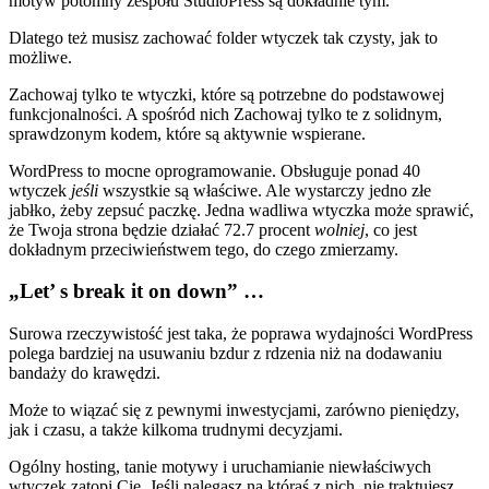
motyw potomny zespołu StudioPress są dokładnie tym.
Dlatego też musisz zachować folder wtyczek tak czysty, jak to
możliwe.
Zachowaj tylko te wtyczki, które są potrzebne do podstawowej
funkcjonalności. A spośród nich Zachowaj tylko te z solidnym,
sprawdzonym kodem, które są aktywnie wspierane.
WordPress to mocne oprogramowanie. Obsługuje ponad 40
wtyczek
jeśli
wszystkie są właściwe. Ale wystarczy jedno złe
jabłko, żeby zepsuć paczkę. Jedna wadliwa wtyczka może sprawić,
że Twoja strona będzie działać 72.7 procent
wolniej
, co jest
dokładnym przeciwieństwem tego, do czego zmierzamy.
„Let’ s break it on down” …
Surowa rzeczywistość jest taka, że poprawa wydajności WordPress
polega bardziej na usuwaniu bzdur z rdzenia niż na dodawaniu
bandaży do krawędzi.
Może to wiązać się z pewnymi inwestycjami, zarówno pieniędzy,
jak i czasu, a także kilkoma trudnymi decyzjami.
Ogólny hosting, tanie motywy i uruchamianie niewłaściwych
wtyczek zatopi Cię. Jeśli nalegasz na którąś z nich, nie traktujesz