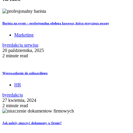
Barista na event – profesjonalna obsługa kawowa, która przyciąga uwagę
Marketing
by
redakcja serwisu
20 października, 2025
2 minute read
Wprowadzenie do onboardingu
HR
by
redakcja
27 kwietnia, 2024
2 minute read
Jak należy niszczyć dokumenty w firmie?