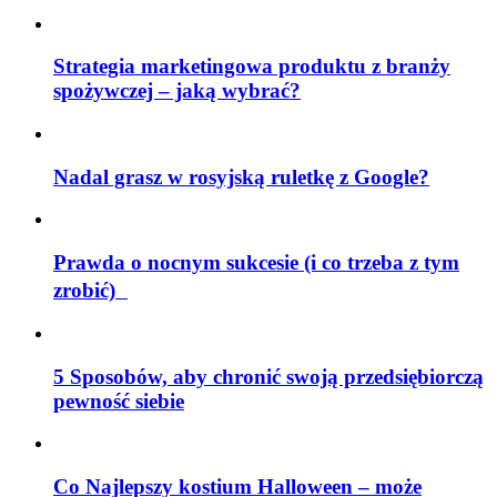
Strategia marketingowa produktu z branży
spożywczej – jaką wybrać?
Nadal grasz w rosyjską ruletkę z Google?
Prawda o nocnym sukcesie (i co trzeba z tym
zrobić)
5 Sposobów, aby chronić swoją przedsiębiorczą
pewność siebie
Co Najlepszy kostium Halloween – może