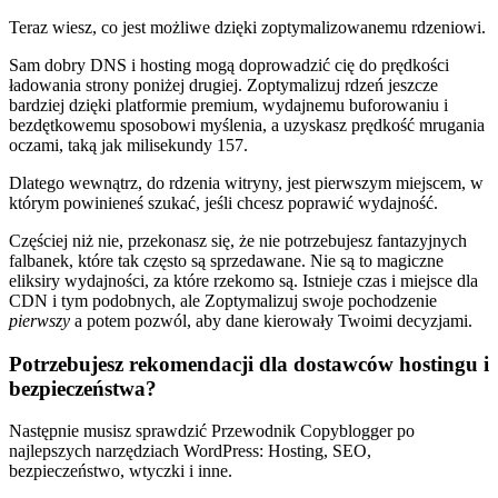
Teraz wiesz, co jest możliwe dzięki zoptymalizowanemu rdzeniowi.
Sam dobry DNS i hosting mogą doprowadzić cię do prędkości
ładowania strony poniżej drugiej. Zoptymalizuj rdzeń jeszcze
bardziej dzięki platformie premium, wydajnemu buforowaniu i
bezdętkowemu sposobowi myślenia, a uzyskasz prędkość mrugania
oczami, taką jak milisekundy 157.
Dlatego wewnątrz, do rdzenia witryny, jest pierwszym miejscem, w
którym powinieneś szukać, jeśli chcesz poprawić wydajność.
Częściej niż nie, przekonasz się, że nie potrzebujesz fantazyjnych
falbanek, które tak często są sprzedawane. Nie są to magiczne
eliksiry wydajności, za które rzekomo są. Istnieje czas i miejsce dla
CDN i tym podobnych, ale Zoptymalizuj swoje pochodzenie
pierwszy
a potem pozwól, aby dane kierowały Twoimi decyzjami.
Potrzebujesz rekomendacji dla dostawców hostingu i
bezpieczeństwa?
Następnie musisz sprawdzić Przewodnik Copyblogger po
najlepszych narzędziach WordPress: Hosting, SEO,
bezpieczeństwo, wtyczki i inne.