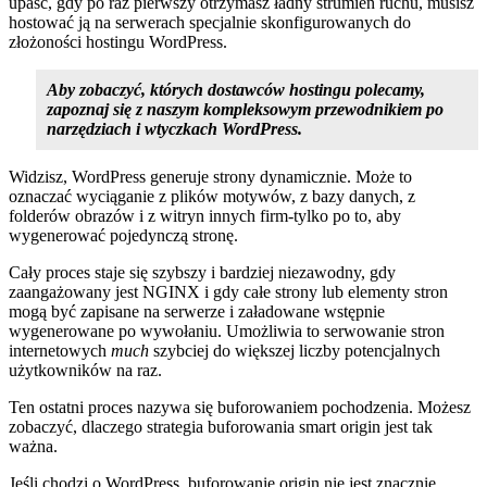
upaść, gdy po raz pierwszy otrzymasz ładny strumień ruchu, musisz
hostować ją na serwerach specjalnie skonfigurowanych do
złożoności hostingu WordPress.
Aby zobaczyć, których dostawców hostingu polecamy,
zapoznaj się z naszym kompleksowym przewodnikiem po
narzędziach i wtyczkach WordPress.
Widzisz, WordPress generuje strony dynamicznie. Może to
oznaczać wyciąganie z plików motywów, z bazy danych, z
folderów obrazów i z witryn innych firm-tylko po to, aby
wygenerować pojedynczą stronę.
Cały proces staje się szybszy i bardziej niezawodny, gdy
zaangażowany jest NGINX i gdy całe strony lub elementy stron
mogą być zapisane na serwerze i załadowane wstępnie
wygenerowane po wywołaniu. Umożliwia to serwowanie stron
internetowych
much
szybciej do większej liczby potencjalnych
użytkowników na raz.
Ten ostatni proces nazywa się buforowaniem pochodzenia. Możesz
zobaczyć, dlaczego strategia buforowania smart origin jest tak
ważna.
Jeśli chodzi o WordPress, buforowanie origin nie jest znacznie