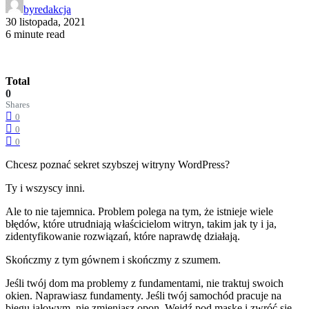
by
redakcja
30 listopada, 2021
6 minute read
Total
0
Shares
0
0
0
Chcesz poznać sekret szybszej witryny WordPress?
Ty i wszyscy inni.
Ale to nie tajemnica. Problem polega na tym, że istnieje wiele
błędów, które utrudniają właścicielom witryn, takim jak ty i ja,
zidentyfikowanie rozwiązań, które naprawdę działają.
Skończmy z tym gównem i skończmy z szumem.
Jeśli twój dom ma problemy z fundamentami, nie traktuj swoich
okien. Naprawiasz fundamenty. Jeśli twój samochód pracuje na
biegu jałowym, nie zmieniasz opon. Wejdź pod maskę i zwróć się