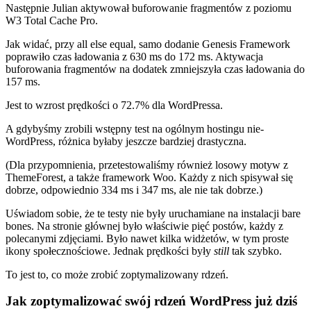
Następnie Julian aktywował buforowanie fragmentów z poziomu
W3 Total Cache Pro.
Jak widać, przy all else equal, samo dodanie Genesis Framework
poprawiło czas ładowania z 630 ms do 172 ms. Aktywacja
buforowania fragmentów na dodatek zmniejszyła czas ładowania do
157 ms.
Jest to wzrost prędkości o 72.7% dla WordPressa.
A gdybyśmy zrobili wstępny test na ogólnym hostingu nie-
WordPress, różnica byłaby jeszcze bardziej drastyczna.
(Dla przypomnienia, przetestowaliśmy również losowy motyw z
ThemeForest, a także framework Woo. Każdy z nich spisywał się
dobrze, odpowiednio 334 ms i 347 ms, ale nie tak dobrze.)
Uświadom sobie, że te testy nie były uruchamiane na instalacji bare
bones. Na stronie głównej było właściwie pięć postów, każdy z
polecanymi zdjęciami. Było nawet kilka widżetów, w tym proste
ikony społecznościowe. Jednak prędkości były
still
tak szybko.
To jest to, co może zrobić zoptymalizowany rdzeń.
Jak zoptymalizować swój rdzeń WordPress już dziś