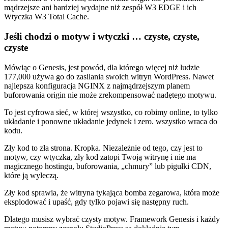
mądrzejsze ani bardziej wydajne niż zespół W3 EDGE i ich
Wtyczka W3 Total Cache.
Jeśli chodzi o motyw i wtyczki … czyste, czyste,
czyste
Mówiąc o Genesis, jest powód, dla którego więcej niż ludzie
177,000 używa go do zasilania swoich witryn WordPress. Nawet
najlepsza konfiguracja NGINX z najmądrzejszym planem
buforowania origin nie może zrekompensować nadętego motywu.
To jest cyfrowa sieć, w której wszystko, co robimy online, to tylko
układanie i ponowne układanie jedynek i zero. wszystko wraca do
kodu.
Zły kod to zła strona. Kropka. Niezależnie od tego, czy jest to
motyw, czy wtyczka, zły kod zatopi Twoją witrynę i nie ma
magicznego hostingu, buforowania, „chmury” lub pigułki CDN,
które ją wyleczą.
Zły kod sprawia, że witryna tykająca bomba zegarowa, która może
eksplodować i upaść, gdy tylko pojawi się następny ruch.
Dlatego musisz wybrać czysty motyw. Framework Genesis i każdy