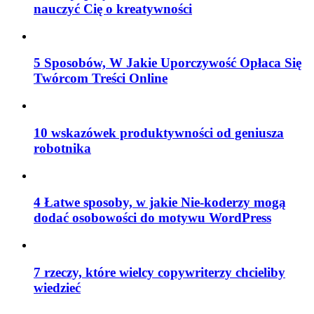
nauczyć Cię o kreatywności
5 Sposobów, W Jakie Uporczywość Opłaca Się
Twórcom Treści Online
10 wskazówek produktywności od geniusza
robotnika
4 Łatwe sposoby, w jakie Nie-koderzy mogą
dodać osobowości do motywu WordPress
7 rzeczy, które wielcy copywriterzy chcieliby
wiedzieć