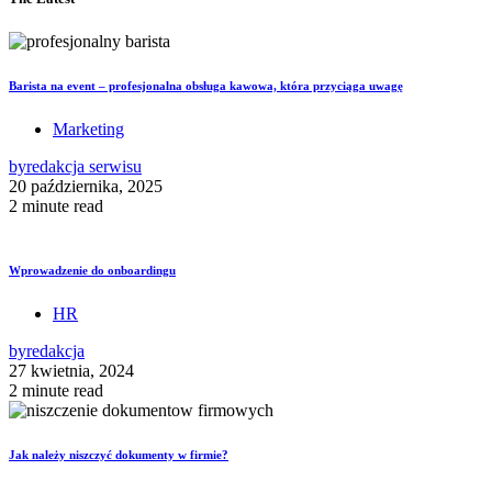
Barista na event – profesjonalna obsługa kawowa, która przyciąga uwagę
Marketing
by
redakcja serwisu
20 października, 2025
2 minute read
Wprowadzenie do onboardingu
HR
by
redakcja
27 kwietnia, 2024
2 minute read
Jak należy niszczyć dokumenty w firmie?