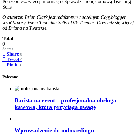
Potrzebujesz więcej informacji? Sprawdź stronę domową Teaching
Sells.
O autorze
: Brian Clark jest redaktorem naczelnym Copyblogger i
współzałożycielem Teaching Sells i DIY Themes. Dowiedz się więcej
od Briana na Twitterze.
Total
0
Shares
Share
0
Tweet
0
Pin it
0
Polecane
Barista na event – profesjonalna obsługa
kawowa, która przyciąga uwagę
Wprowadzenie do onboardingu