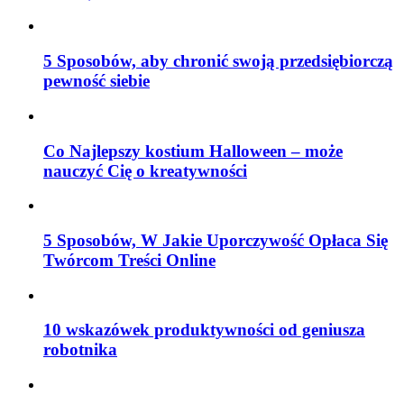
5 Sposobów, aby chronić swoją przedsiębiorczą
pewność siebie
Co Najlepszy kostium Halloween – może
nauczyć Cię o kreatywności
5 Sposobów, W Jakie Uporczywość Opłaca Się
Twórcom Treści Online
10 wskazówek produktywności od geniusza
robotnika