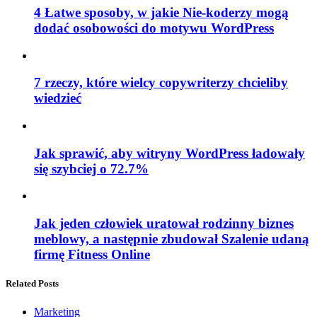
4 Łatwe sposoby, w jakie Nie-koderzy mogą
dodać osobowości do motywu WordPress
7 rzeczy, które wielcy copywriterzy chcieliby
wiedzieć
Jak sprawić, aby witryny WordPress ładowały
się szybciej o 72.7%
Jak jeden człowiek uratował rodzinny biznes
meblowy, a następnie zbudował Szalenie udaną
firmę Fitness Online
Related Posts
Marketing