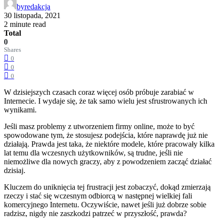
by
redakcja
30 listopada, 2021
2 minute read
Total
0
Shares
0
0
0
W dzisiejszych czasach coraz więcej osób próbuje zarabiać w
Internecie. I wydaje się, że tak samo wielu jest sfrustrowanych ich
wynikami.
Jeśli masz problemy z utworzeniem firmy online, może to być
spowodowane tym, że stosujesz podejścia, które naprawdę już nie
działają. Prawda jest taka, że niektóre modele, które pracowały kilka
lat temu dla wczesnych użytkowników, są trudne, jeśli nie
niemożliwe dla nowych graczy, aby z powodzeniem zacząć działać
dzisiaj.
Kluczem do uniknięcia tej frustracji jest zobaczyć, dokąd zmierzają
rzeczy i stać się wczesnym odbiorcą w następnej wielkiej fali
komercyjnego Internetu. Oczywiście, nawet jeśli już dobrze sobie
radzisz, nigdy nie zaszkodzi patrzeć w przyszłość, prawda?