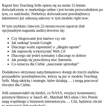
Raport free Teaching Sells opiera się na moim 11-letnim
doświadczeniu w marketingu online i jest twoim przewodnikiem po
tym, co nadchodzi. Niektórzy doświadczeni przedsiębiorcy
internetowi już odnoszą sukcesy w tym modelu
right now
.
W tym szybkim i łatwym 22-stronicowym raporcie (lub
opcjonalnym nagraniu audio) dowiesz się:
Czy blogowanie jest martwe czy nie
Jak uniknąć tyranii Google
Dlaczego warto zapomnieć o „długim ogonie”
Jak naprawdę wykorzystać Web 2.0
Dlaczego nie jesteś normalny i dlaczego to dobrze
Jak pomija się prawdziwą moc Internetu
Co oznacza dla Ciebie „nauczanie sprzedaje”
Dodatkowo otrzymasz natychmiastowy dostęp do trzech studiów
przypadków przedsiębiorców, którzy są już w modelu Teaching
Sells. Mają taktykę i strategie, które działają … i mogą pracować
również dla Ciebie.
Jeśli zastanawiałeś się kiedyś, co NASA, rosyjscy kosmonauci,
przemysł filmowy w latach 40., Marshall McLuhan i Sex Pistols
mają wspólnego z biznesem internetowym…. Cóż, będziesz chciał
to przeczytać (lub posłuchać).