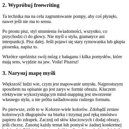
2. Wypróbuj freewriting
Ta technika ma na celu zagruntowanie pompy, aby coś płynęło,
nawet jeśli nie ma to sensu.
Po prostu pisz, styl strumienia świadomości, wszystko, co
przychodzi ci do głowy. Nie myśl o stylu, gramatyce ani
interpunkcji. Pisz dalej. Jeśli pojawi się stary rymowanka lub głupia
piosenka, napisz to.
Wkrótce opróżnisz swój mózg z bałaganu i kilka pomysłów, które
mają sens, wyjdzie na jaw. Voila! Piszesz!
3. Narysuj mapę myśli
Większość ludzi wie, czym jest mapowanie umysłu. Najprostszym
sposobem na opisanie go jest zarys w formie obrazu. Kluczem
efektywnie wykorzystującym mind-mapping jest stworzenie
własnego stylu, a nie próba naśladowania cudzego formatu.
Po pierwsze, zrób to w Kolorze-wiele kolorów. Zdobądź zestaw
kolorowych długopisów na biurku i trzymaj pod ręką mnóstwo
papieru do zdrapek. Zacznij od słów kluczowych i dodaj obrazy,
jeśli chcesz. Zanotuj każdy temat lub pomysł w żadnej konkretnej