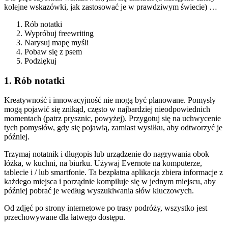
kolejne wskazówki, jak zastosować je w prawdziwym świecie) …
Rób notatki
Wypróbuj freewriting
Narysuj mapę myśli
Pobaw się z psem
Podziękuj
1. Rób notatki
Kreatywność i innowacyjność nie mogą być planowane. Pomysły
mogą pojawić się znikąd, często w najbardziej nieodpowiednich
momentach (patrz prysznic, powyżej). Przygotuj się na uchwycenie
tych pomysłów, gdy się pojawią, zamiast wysiłku, aby odtworzyć je
później.
Trzymaj notatnik i długopis lub urządzenie do nagrywania obok
łóżka, w kuchni, na biurku. Używaj Evernote na komputerze,
tablecie i / lub smartfonie. Ta bezpłatna aplikacja zbiera informacje z
każdego miejsca i porządnie kompiluje się w jednym miejscu, aby
później pobrać je według wyszukiwania słów kluczowych.
Od zdjęć po strony internetowe po trasy podróży, wszystko jest
przechowywane dla łatwego dostępu.