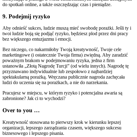
do spotkań online, a także oszczędzając czas i pieniądze.
9. Podejmij ryzyko
Aby odnieść sukces, ludzie muszą mieć swobodę porażki. Jeśli ty i
twoi ludzie boją się podjąć ryzyko, będziesz plod przez dni pracy
bez większego entuzjazmu i emocji.
Bez niczego, co nakarmiłoby Twoją kreatywność, Twoje cele
marketingowe (i ostatecznie Twoja firma) zwiędną. Aby zaradzić
poważnym brakom w podejmowaniu ryzyka, jedna z firm
ustanowiła „Złotą Nagrodę Turcji” (od wielu innych). Nagrodę tę
przyznawano indywidualnie lub zespołowo z najbardziej
spektakularną porażką. Wręczana publicznie nagroda zachęcała
ludzi do uczenia się na porażkach, a nie do narzekania.
Pracujesz w miejscu, w którym ryzyko i potencjalna awaria są
zabronione? Jak ci to wychodzi?
Over to you …
Kreatywność stosowana to pierwszy krok w kierunku lepszej
organizacji, lepszego zarządzania czasem, większego sukcesu
biznesowego i lepszego pisania.