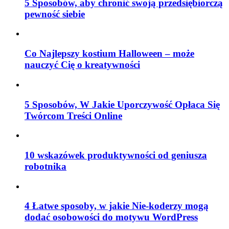
5 Sposobów, aby chronić swoją przedsiębiorczą
pewność siebie
Co Najlepszy kostium Halloween – może
nauczyć Cię o kreatywności
5 Sposobów, W Jakie Uporczywość Opłaca Się
Twórcom Treści Online
10 wskazówek produktywności od geniusza
robotnika
4 Łatwe sposoby, w jakie Nie-koderzy mogą
dodać osobowości do motywu WordPress