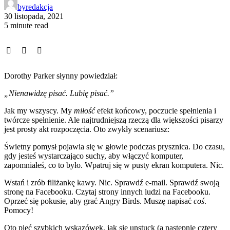
by
redakcja
30 listopada, 2021
5 minute read
Dorothy Parker słynny powiedział:
„Nienawidzę pisać. Lubię pisać.”
Jak my wszyscy. My
miłość
efekt końcowy, poczucie spełnienia i
twórcze spełnienie. Ale najtrudniejszą rzeczą dla większości pisarzy
jest prosty akt rozpoczęcia. Oto zwykły scenariusz:
Świetny pomysł pojawia się w głowie podczas prysznica. Do czasu,
gdy jesteś wystarczająco suchy, aby włączyć komputer,
zapomniałeś, co to było. Wpatruj się w pusty ekran komputera. Nic.
Wstań i zrób filiżankę kawy. Nic. Sprawdź e-mail. Sprawdź swoją
stronę na Facebooku. Czytaj strony innych ludzi na Facebooku.
Oprzeć się pokusie, aby grać Angry Birds. Muszę napisać
coś
.
Pomocy!
Oto pięć szybkich wskazówek, jak się unstuck (a następnie cztery