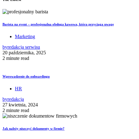
Barista na event – profesjonalna obsługa kawowa, która przyciąga uwagę
Marketing
by
redakcja serwisu
20 października, 2025
2 minute read
Wprowadzenie do onboardingu
HR
by
redakcja
27 kwietnia, 2024
2 minute read
Jak należy niszczyć dokumenty w firmie?