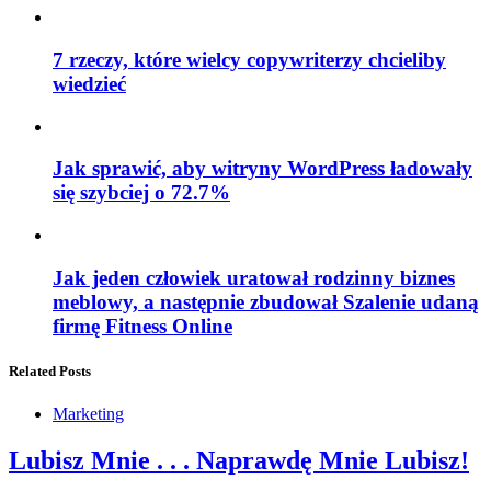
7 rzeczy, które wielcy copywriterzy chcieliby
wiedzieć
Jak sprawić, aby witryny WordPress ładowały
się szybciej o 72.7%
Jak jeden człowiek uratował rodzinny biznes
meblowy, a następnie zbudował Szalenie udaną
firmę Fitness Online
Related Posts
Marketing
Lubisz Mnie . . . Naprawdę Mnie Lubisz!