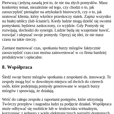
Pierwszą i jedyną zasadą jest to, że nie ma złych pomysłów. Masz
konkretny temat, niezależnie od tego, czy chodzi o to, jak
zaoszczędzić pieniądze na artykułach biurowych, czy o to, jak
uratować klienta, który wkrótce przeskoczy statek. Zapisz wszystko
na białej tablicy (lub ścianie!). Kiedy ludzie mogą dzielić się swoimi
pomysłami, będziesz zaskoczony, co wyjdzie. Gdy Pomysły się
rozwijają, dochodzi do synergii. Ludzie będą się wzajemnie bawić,
rozwijać i ulepszać swoje pomysły. Oprzyj się idei, że nie masz
czasu na takie rzeczy.
Zamiast marnować czas, spotkania burzy mózgów faktycznie
zaoszczędzić czas-czas można zainwestować w co firma bardziej
produktywne i opłacalne.
8. Współpraca
Śledź swoje burze mózgów spotkania z zespołami ds. innowacji. Te
zespoły mogą być w dowolnym miejscu od dwóch do czterech
osób, które podejmują pomysły generowane w sesjach burzy
mózgów i sprawiają, że działają.
Wróć do całego zespołu z raportami postępów, które utrzymują
Twórczy przepływ i nagradza ludzi za podjęcie działań. Współpraca
może odbywać się osobiście lub w środowisku wirtualnym,
korzystając z jednego z wielu elektronicznych narzędzi dostępnych