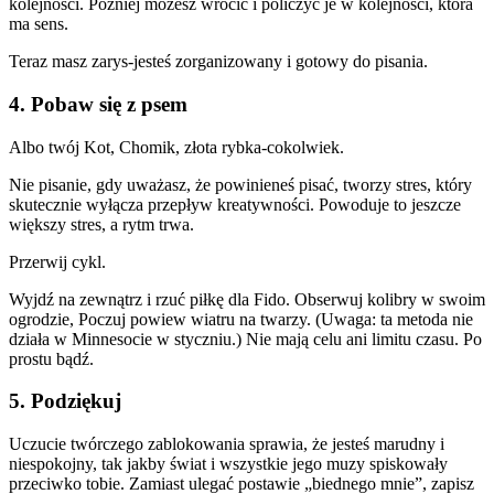
kolejności. Później możesz wrócić i policzyć je w kolejności, która
ma sens.
Teraz masz zarys-jesteś zorganizowany i gotowy do pisania.
4. Pobaw się z psem
Albo twój Kot, Chomik, złota rybka-cokolwiek.
Nie pisanie, gdy uważasz, że powinieneś pisać, tworzy stres, który
skutecznie wyłącza przepływ kreatywności. Powoduje to jeszcze
większy stres, a rytm trwa.
Przerwij cykl.
Wyjdź na zewnątrz i rzuć piłkę dla Fido. Obserwuj kolibry w swoim
ogrodzie, Poczuj powiew wiatru na twarzy. (Uwaga: ta metoda nie
działa w Minnesocie w styczniu.) Nie mają celu ani limitu czasu. Po
prostu bądź.
5. Podziękuj
Uczucie twórczego zablokowania sprawia, że jesteś marudny i
niespokojny, tak jakby świat i wszystkie jego muzy spiskowały
przeciwko tobie. Zamiast ulegać postawie „biednego mnie”, zapisz