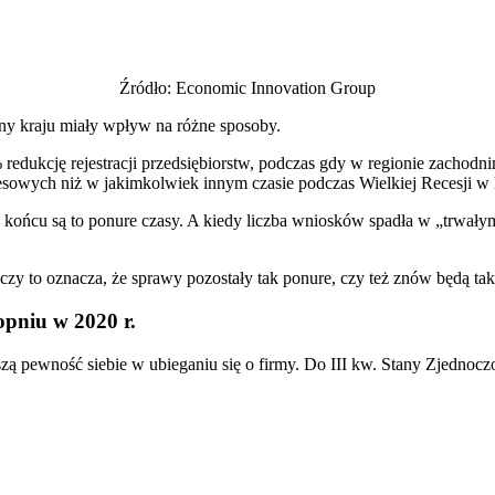
Źródło: Economic Innovation Group
ony kraju miały wpływ na różne sposoby.
edukcję rejestracji przedsiębiorstw, podczas gdy w regionie zachod
owych niż w jakimkolwiek innym czasie podczas Wielkiej Recesji w 
 końcu są to ponure czasy. A kiedy liczba wniosków spadła w „trwałym
czy to oznacza, że sprawy pozostały tak ponure, czy też znów będą t
opniu w 2020 r.
zą pewność siebie w ubieganiu się o firmy. Do III kw. Stany Zjednocz