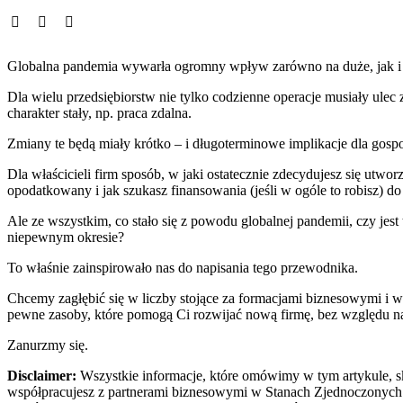
Globalna pandemia wywarła ogromny wpływ zarówno na duże, jak i 
Dla wielu przedsiębiorstw nie tylko codzienne operacje musiały ulec z
charakter stały, np. praca zdalna.
Zmiany te będą miały krótko – i długoterminowe implikacje dla gos
Dla właścicieli firm sposób, w jaki ostatecznie zdecydujesz się utwor
opodatkowany i jak szukasz finansowania (jeśli w ogóle to robisz) d
Ale ze wszystkim, co stało się z powodu globalnej pandemii, czy jest 
niepewnym okresie?
To właśnie zainspirowało nas do napisania tego przewodnika.
Chcemy zagłębić się w liczby stojące za formacjami biznesowymi i w
pewne zasoby, które pomogą Ci rozwijać nową firmę, bez względu na
Zanurzmy się.
Disclaimer:
Wszystkie informacje, które omówimy w tym artykule, s
współpracujesz z partnerami biznesowymi w Stanach Zjednoczonych lu