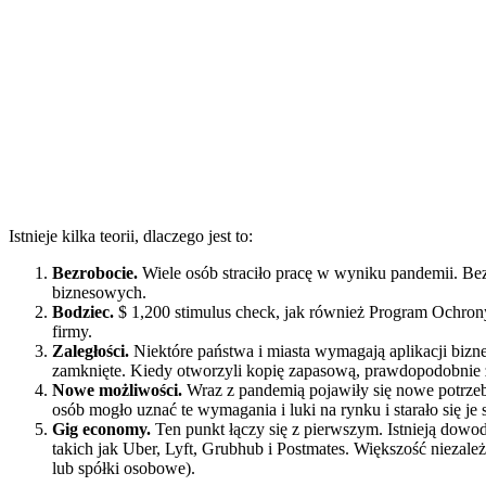
Istnieje kilka teorii, dlaczego jest to:
Bezrobocie.
Wiele osób straciło pracę w wyniku pandemii. Bez
biznesowych.
Bodziec.
$ 1,200 stimulus check, jak również Program Ochron
firmy.
Zaległości.
Niektóre państwa i miasta wymagają aplikacji bizn
zamknięte. Kiedy otworzyli kopię zapasową, prawdopodobnie z
Nowe możliwości.
Wraz z pandemią pojawiły się nowe potrze
osób mogło uznać te wymagania i luki na rynku i starało się je
Gig economy.
Ten punkt łączy się z pierwszym. Istnieją dowo
takich jak Uber, Lyft, Grubhub i Postmates. Większość nieza
lub spółki osobowe).