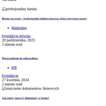
Barista na event – profesjonalna obsługa kawowa, która przyciąga uwagę
Marketing
by
redakcja serwisu
20 października, 2025
2 minute read
Wprowadzenie do onboardingu
HR
by
redakcja
27 kwietnia, 2024
2 minute read
Jak należy niszczyć dokumenty w firmie?