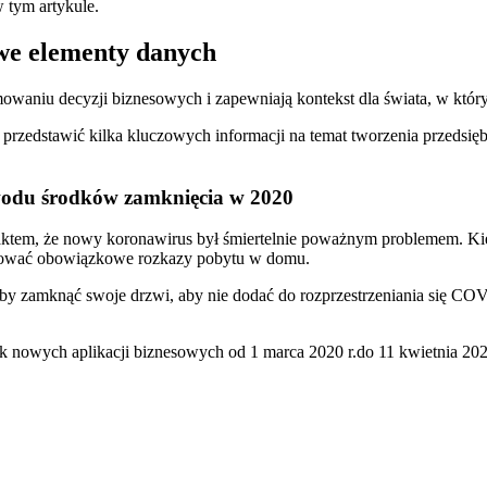
 tym artykule.
we elementy danych
owaniu decyzji biznesowych i zapewniają kontekst dla świata, w któr
emy przedstawić kilka kluczowych informacji na temat tworzenia prze
owodu środków zamknięcia w 2020
faktem, że nowy koronawirus był śmiertelnie poważnym problemem. Kie
kwować obowiązkowe rozkazy pobytu w domu.
ji, aby zamknąć swoje drzwi, aby nie dodać do rozprzestrzeniania się
nowych aplikacji biznesowych od 1 marca 2020 r.do 11 kwietnia 202