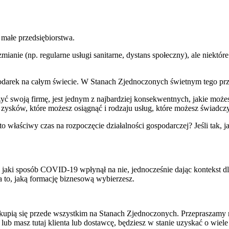
małe przedsiębiorstwa.
mianie (np. regularne usługi sanitarne, dystans społeczny), ale niektó
podarek na całym świecie. W Stanach Zjednoczonych świetnym tego prz
zyć swoją firmę, jest jednym z najbardziej konsekwentnych, jakie możes
o zysków, które możesz osiągnąć i rodzaju usług, które możesz świadcz
to właściwy czas na rozpoczęcie działalności gospodarczej? Jeśli tak, ja
 jaki sposób COVID-19 wpłynął na nie, jednocześnie dając kontekst dl
 to, jaką formację biznesową wybierzesz.
kupią się przede wszystkim na Stanach Zjednoczonych. Przepraszamy
b masz tutaj klienta lub dostawcę, będziesz w stanie uzyskać o wiel