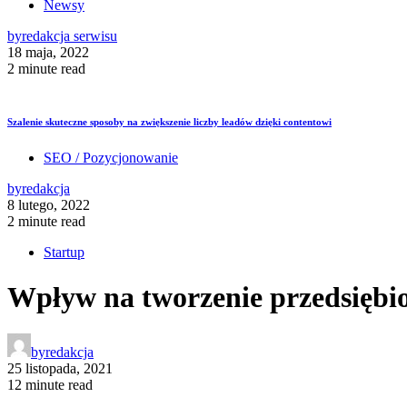
Newsy
by
redakcja serwisu
18 maja, 2022
2 minute read
Szalenie skuteczne sposoby na zwiększenie liczby leadów dzięki contentowi
SEO / Pozycjonowanie
by
redakcja
8 lutego, 2022
2 minute read
Startup
Wpływ na tworzenie przedsiębi
by
redakcja
25 listopada, 2021
12 minute read