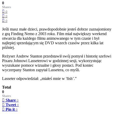
0
Shares
0
0
0
Jeśli masz małe dzieci, prawdopodobnie jesteś dobrze zaznajomiony
z grą Finding Nemo z 2003 roku. Film miał największy weekend
otwarcia dla każdego filmu animowanego w tym czasie i był
najlepiej sprzedającym się DVD wszech czasów przez kilka lat
później.
Reżyser Andrew Stanton przedstawił swój pomysł i historię szefowi
Pixaru Johnowi Lasseterowi w godzinnej sesji, wykorzystując
wyszukane pomoce wizualne i głosy postaci. Pod koniec
wyczerpany Stanton zapytał Lassetera, co myśli.
Lasseter odpowiedział: „miałeś mnie w 'fish’.”
Total
0
Shares
Share
0
Tweet
0
Pin it
0