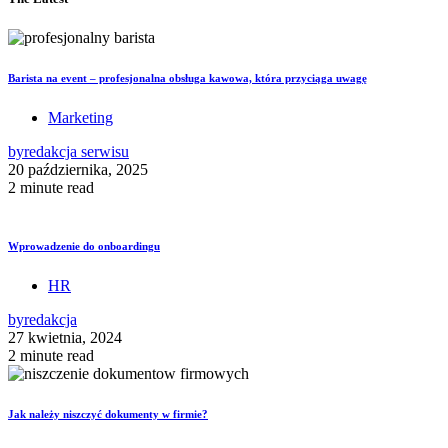
Barista na event – profesjonalna obsługa kawowa, która przyciąga uwagę
Marketing
by
redakcja serwisu
20 października, 2025
2 minute read
Wprowadzenie do onboardingu
HR
by
redakcja
27 kwietnia, 2024
2 minute read
Jak należy niszczyć dokumenty w firmie?