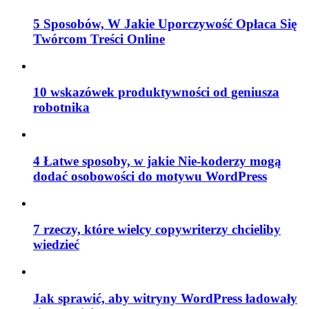
5 Sposobów, W Jakie Uporczywość Opłaca Się
Twórcom Treści Online
10 wskazówek produktywności od geniusza
robotnika
4 Łatwe sposoby, w jakie Nie-koderzy mogą
dodać osobowości do motywu WordPress
7 rzeczy, które wielcy copywriterzy chcieliby
wiedzieć
Jak sprawić, aby witryny WordPress ładowały