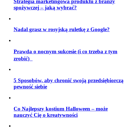
Strategia marketingowa produktu z branży
spożywczej – jaką wybrać?
Nadal grasz w rosyjską ruletkę z Google?
Prawda o nocnym sukcesie (i co trzeba z tym
zrobić)
5 Sposobów, aby chronić swoją przedsiębiorczą
pewność siebie
Co Najlepszy kostium Halloween – może
nauczyć Cię o kreatywności