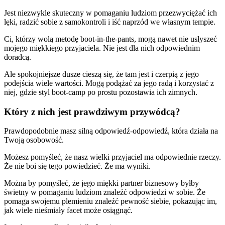
Jest niezwykle skuteczny w pomaganiu ludziom przezwyciężać ich
lęki, radzić sobie z samokontroli i iść naprzód we własnym tempie.
Ci, którzy wolą metodę boot-in-the-pants, mogą nawet nie usłyszeć
mojego miękkiego przyjaciela. Nie jest dla nich odpowiednim
doradcą.
Ale spokojniejsze dusze cieszą się, że tam jest i czerpią z jego
podejścia wiele wartości. Mogą podążać za jego radą i korzystać z
niej, gdzie styl boot-camp po prostu pozostawia ich zimnych.
Który z nich jest prawdziwym przywódcą?
Prawdopodobnie masz silną odpowiedź-odpowiedź, która działa na
Twoją osobowość.
Możesz pomyśleć, że nasz wielki przyjaciel ma odpowiednie rzeczy.
Że nie boi się tego powiedzieć. Że ma wyniki.
Można by pomyśleć, że jego miękki partner biznesowy byłby
świetny w pomaganiu ludziom znaleźć odpowiedzi w sobie. Że
pomaga swojemu plemieniu znaleźć pewność siebie, pokazując im,
jak wiele nieśmiały facet może osiągnąć.