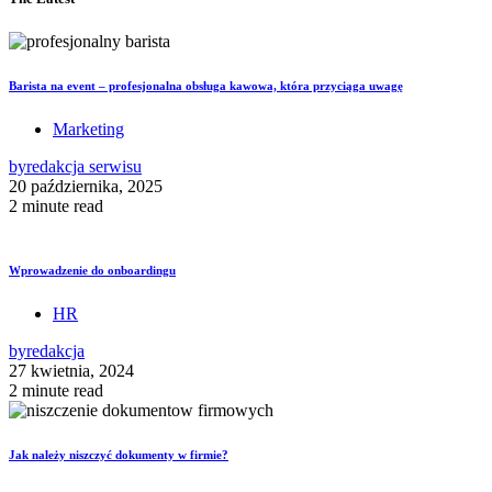
Barista na event – profesjonalna obsługa kawowa, która przyciąga uwagę
Marketing
by
redakcja serwisu
20 października, 2025
2 minute read
Wprowadzenie do onboardingu
HR
by
redakcja
27 kwietnia, 2024
2 minute read
Jak należy niszczyć dokumenty w firmie?