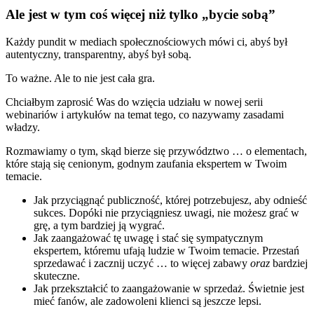
Ale jest w tym coś więcej niż tylko „bycie sobą”
Każdy pundit w mediach społecznościowych mówi ci, abyś był
autentyczny, transparentny, abyś był sobą.
To ważne. Ale to nie jest cała gra.
Chciałbym zaprosić Was do wzięcia udziału w nowej serii
webinariów i artykułów na temat tego, co nazywamy zasadami
władzy.
Rozmawiamy o tym, skąd bierze się przywództwo … o elementach,
które stają się cenionym, godnym zaufania ekspertem w Twoim
temacie.
Jak przyciągnąć publiczność, której potrzebujesz, aby odnieść
sukces. Dopóki nie przyciągniesz uwagi, nie możesz grać w
grę, a tym bardziej ją wygrać.
Jak zaangażować tę uwagę i stać się sympatycznym
ekspertem, któremu ufają ludzie w Twoim temacie. Przestań
sprzedawać i zacznij uczyć … to więcej zabawy
oraz
bardziej
skuteczne.
Jak przekształcić to zaangażowanie w sprzedaż. Świetnie jest
mieć fanów, ale zadowoleni klienci są jeszcze lepsi.