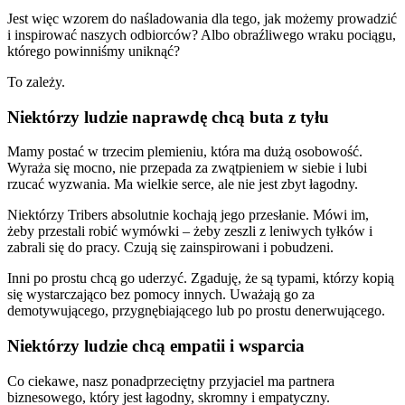
Jest więc wzorem do naśladowania dla tego, jak możemy prowadzić
i inspirować naszych odbiorców? Albo obraźliwego wraku pociągu,
którego powinniśmy uniknąć?
To zależy.
Niektórzy ludzie naprawdę chcą buta z tyłu
Mamy postać w trzecim plemieniu, która ma dużą osobowość.
Wyraża się mocno, nie przepada za zwątpieniem w siebie i lubi
rzucać wyzwania. Ma wielkie serce, ale nie jest zbyt łagodny.
Niektórzy Tribers absolutnie kochają jego przesłanie. Mówi im,
żeby przestali robić wymówki – żeby zeszli z leniwych tyłków i
zabrali się do pracy. Czują się zainspirowani i pobudzeni.
Inni po prostu chcą go uderzyć. Zgaduję, że są typami, którzy kopią
się wystarczająco bez pomocy innych. Uważają go za
demotywującego, przygnębiającego lub po prostu denerwującego.
Niektórzy ludzie chcą empatii i wsparcia
Co ciekawe, nasz ponadprzeciętny przyjaciel ma partnera
biznesowego, który jest łagodny, skromny i empatyczny.