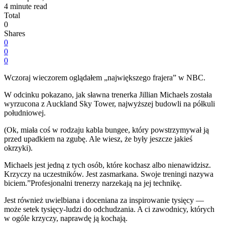
4 minute read
Total
0
Shares
0
0
0
Wczoraj wieczorem oglądałem „największego frajera” w NBC.
W odcinku pokazano, jak sławna trenerka Jillian Michaels została
wyrzucona z Auckland Sky Tower, najwyższej budowli na półkuli
południowej.
(Ok, miała coś w rodzaju kabla bungee, który powstrzymywał ją
przed upadkiem na zgubę. Ale wiesz, że były jeszcze jakieś
okrzyki).
Michaels jest jedną z tych osób, które kochasz albo nienawidzisz.
Krzyczy na uczestników. Jest zasmarkana. Swoje treningi nazywa
biciem.”Profesjonalni trenerzy narzekają na jej technikę.
Jest również uwielbiana i doceniana za inspirowanie tysięcy —
może setek tysięcy-ludzi do odchudzania. A ci zawodnicy, których
w ogóle krzyczy, naprawdę ją kochają.