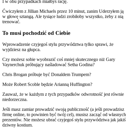
I w obu przypadkach miałbyś rację.
Ćwiczyłem z Jillian Michaels przez 10 minut, zanim Uderzyłem ją
w głowę sztangą. Ale tysiące ludzi zrobiłoby wszystko, żeby z nią
trenować.
To musi pochodzić od Ciebie
Wprowadzenie czyjegoś stylu przywództwa tylko sprawi, że
wyjdziesz na głupca.
Czy możesz sobie wyobrazić coś mniej skutecznego niż Gary
Vaynerchuk próbujący naśladować Setha Godina?
Chris Brogan próbuje być Donaldem Trumpem?
Może Robert Scoble będzie Arianną Huffington?
Zauważ, że w każdym z tych przypadków odwrotność jest równie
niedorzeczna.
Jeśli masz zamiar prowadzić swoją publiczność (a jeśli prowadzisz
firmę online, to powinien być twój cel), musisz zacząć od własnych
prezentów. Nie możesz ubrać czyjegoś stylu przywództwa jak jakiś
dziwny kostium.