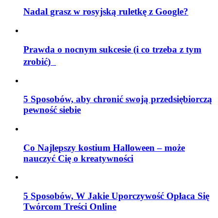
Nadal grasz w rosyjską ruletkę z Google?
Prawda o nocnym sukcesie (i co trzeba z tym
zrobić)
5 Sposobów, aby chronić swoją przedsiębiorczą
pewność siebie
Co Najlepszy kostium Halloween – może
nauczyć Cię o kreatywności
5 Sposobów, W Jakie Uporczywość Opłaca Się
Twórcom Treści Online