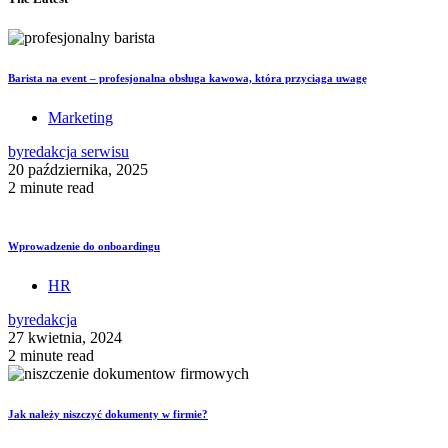
Barista na event – profesjonalna obsługa kawowa, która przyciąga uwagę
Marketing
by
redakcja serwisu
20 października, 2025
2 minute read
Wprowadzenie do onboardingu
HR
by
redakcja
27 kwietnia, 2024
2 minute read
Jak należy niszczyć dokumenty w firmie?