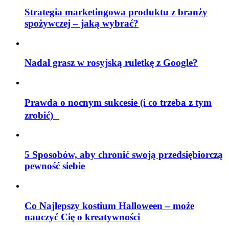
Strategia marketingowa produktu z branży
spożywczej – jaką wybrać?
Nadal grasz w rosyjską ruletkę z Google?
Prawda o nocnym sukcesie (i co trzeba z tym
zrobić)
5 Sposobów, aby chronić swoją przedsiębiorczą
pewność siebie
Co Najlepszy kostium Halloween – może
nauczyć Cię o kreatywności