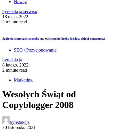
Newsy
by
redakcja serwisu
18 maja, 2022
2 minute read
Szalenie skuteczne sposoby na zwiększenie liczby leadów dzięki contentowi
SEO / Pozycjonowanie
by
redakcja
8 lutego, 2022
2 minute read
Marketing
Wesołych Świąt od
Copyblogger 2008
by
redakcja
30 listopada, 2021