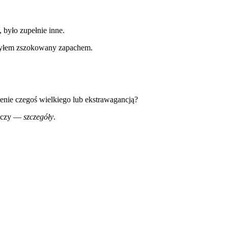
było zupełnie inne.
 byłem zszokowany zapachem.
nie czegoś wielkiego lub ekstrawagancją?
zeczy —
szczegóły
.