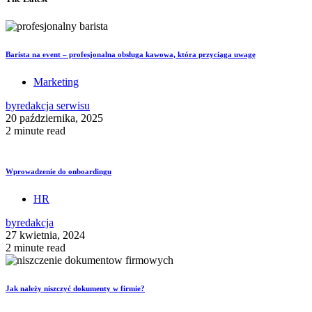
Barista na event – profesjonalna obsługa kawowa, która przyciąga uwagę
Marketing
by
redakcja serwisu
20 października, 2025
2 minute read
Wprowadzenie do onboardingu
HR
by
redakcja
27 kwietnia, 2024
2 minute read
Jak należy niszczyć dokumenty w firmie?