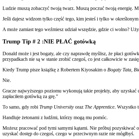
Ludzie muszą zobaczyć twoją twarz. Muszą poczuć twoją energię. 
Jeśli dajesz widzom tylko część tego, kim jesteś i tylko w określonym
A może zamiast tego weźmiesz udział wszędzie, gdzie ci wolno? Uż
Trump Tip # 2 :NIE PŁAĆ gotówką
Donald może i jest bogaty, ale czy naprawdę myślisz, że płaci gotów
przypadkach nie są w stanie zrobić czegoś, co jest całkowicie w zasię
Kiedy Trump pisze książkę z Robertem Kiyosakim o
Bogaty Tata, Bi
Nie.
Gracze najwyższego poziomu wykonują takie projekty, aby uzyskać do
zapłaciłem gotówką za grę.”
To samo, gdy robi
Trump University
oraz
The Apprentice
. Wszystko t
Handluje żetonami z ludźmi, którzy mogą mu pomóc.
Możesz pracować pod tymi samymi kątami. Nie próbuj pozyskiwać odbi
uzyskać dostęp do czegoś, czego w przeciwnym razie nie mógłbyś.