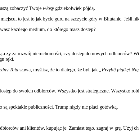
Muszą zobaczyć Twoje
włosy
gdziekolwiek pójdą.
 miejscu, to jest to jak bycie guru na szczycie góry w Bhutanie. Jeśli 
ywasz każdego medium, do którego masz dostęp?
ką-czy za rozwój nieruchomości, czy dostęp do nowych odbiorców? Więks
gu ręki.
edny Tata
sława, myślisz, że to dlatego, że byli jak
„Przybij piątkę! Na
stęp do swoich odbiorców. Wszystko jest strategiczne. Wszystko robi 
o są spektakle publiczności. Trump nigdy nie płaci gotówką.
orców ani klientów, kupując je. Zamiast tego, zagraj w grę. Użyj ch