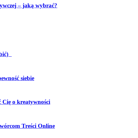
ywczej – jaką wybrać?
obić)
pewność siebie
 Cię o kreatywności
wórcom Treści Online