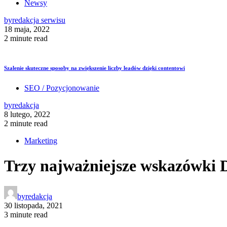
Newsy
by
redakcja serwisu
18 maja, 2022
2 minute read
Szalenie skuteczne sposoby na zwiększenie liczby leadów dzięki contentowi
SEO / Pozycjonowanie
by
redakcja
8 lutego, 2022
2 minute read
Marketing
Trzy najważniejsze wskazówki 
by
redakcja
30 listopada, 2021
3 minute read