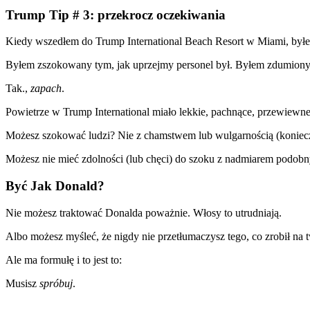
Trump Tip # 3: przekrocz oczekiwania
Kiedy wszedłem do Trump International Beach Resort w Miami, byłem
Byłem zszokowany tym, jak uprzejmy personel był. Byłem zdumiony
Tak.,
zapach
.
Powietrze w Trump International miało lekkie, pachnące, przewiewn
Możesz szokować ludzi? Nie z chamstwem lub wulgarnością (koniecz
Możesz nie mieć zdolności (lub chęci) do szoku z nadmiarem podo
Być Jak Donald?
Nie możesz traktować Donalda poważnie. Włosy to utrudniają.
Albo możesz myśleć, że nigdy nie przetłumaczysz tego, co zrobił na t
Ale ma formułę i to jest to:
Musisz
spróbuj
.