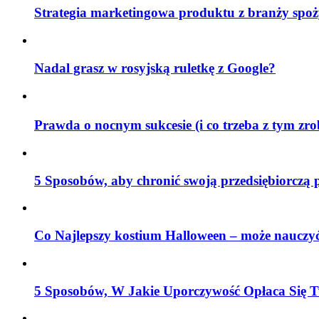
Strategia marketingowa produktu z branży spoż
Nadal grasz w rosyjską ruletkę z Google?
Prawda o nocnym sukcesie (i co trzeba z tym zr
5 Sposobów, aby chronić swoją przedsiębiorczą 
Co Najlepszy kostium Halloween – może nauczyć
5 Sposobów, W Jakie Uporczywość Opłaca Się T