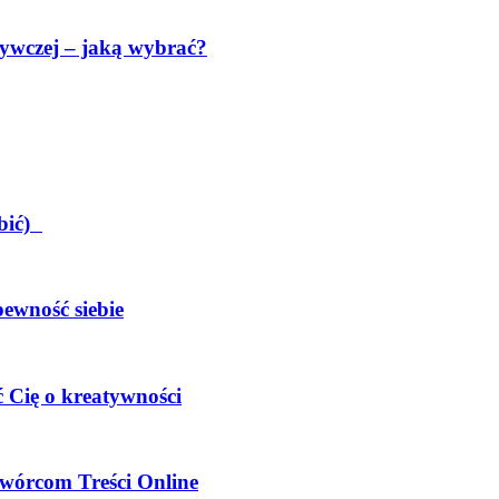
ywczej – jaką wybrać?
obić)
pewność siebie
 Cię o kreatywności
wórcom Treści Online