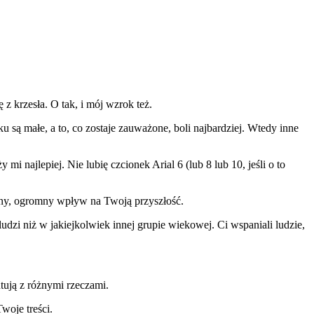
z krzesła. O tak, i mój wzrok też.
ku są małe, a to, co zostaje zauważone, boli najbardziej. Wtedy inne
i najlepiej. Nie lubię czcionek Arial 6 (lub 8 lub 10, jeśli o to
romny, ogromny wpływ na Twoją przyszłość.
dzi niż w jakiejkolwiek innej grupie wiekowej. Ci wspaniali ludzie,
tują z różnymi rzeczami.
woje treści.