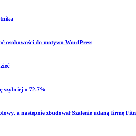
tnika
dać osobowości do motywu WordPress
zieć
ę szybciej o 72.7%
blowy, a następnie zbudował Szalenie udaną firmę Fitn