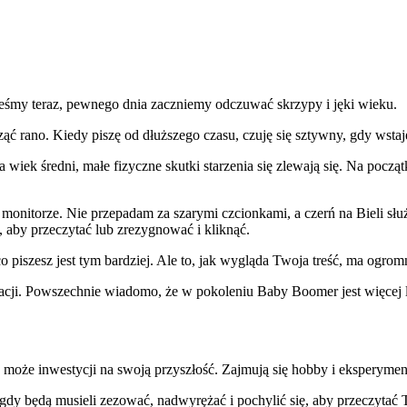
jesteśmy teraz, pewnego dnia zaczniemy odczuwać skrzypy i jęki wieku.
ć rano. Kiedy piszę od dłuższego czasu, czuję się sztywny, gdy wstaję 
 wiek średni, małe fizyczne skutki starzenia się zlewają się. Na począt
onitorze. Nie przepadam za szarymi czcionkami, a czerń na Bieli służy m
, aby przeczytać lub zrezygnować i kliknąć.
 co piszesz jest tym bardziej. Ale to, jak wygląda Twoja treść, ma og
lacji. Powszechnie wiadomo, że w pokoleniu Baby Boomer jest więcej lu
może inwestycji na swoją przyszłość. Zajmują się hobby i eksperymen
 gdy będą musieli zezować, nadwyrężać i pochylić się, aby przeczytać T