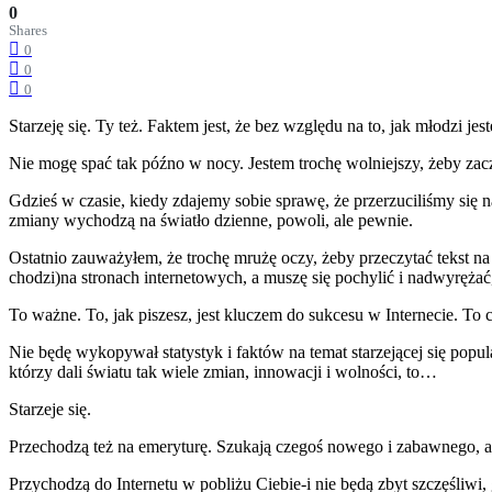
0
Shares
0
0
0
Starzeję się. Ty też. Faktem jest, że bez względu na to, jak młodzi 
Nie mogę spać tak późno w nocy. Jestem trochę wolniejszy, żeby zaczą
Gdzieś w czasie, kiedy zdajemy sobie sprawę, że przerzuciliśmy się na
zmiany wychodzą na światło dzienne, powoli, ale pewnie.
Ostatnio zauważyłem, że trochę mrużę oczy, żeby przeczytać tekst na m
chodzi)na stronach internetowych, a muszę się pochylić i nadwyrężać
To ważne. To, jak piszesz, jest kluczem do sukcesu w Internecie. To
Nie będę wykopywał statystyk i faktów na temat starzejącej się popu
którzy dali światu tak wiele zmian, innowacji i wolności, to…
Starzeje się.
Przechodzą też na emeryturę. Szukają czegoś nowego i zabawnego, a 
Przychodzą do Internetu w pobliżu Ciebie-i nie będą zbyt szczęśliwi,