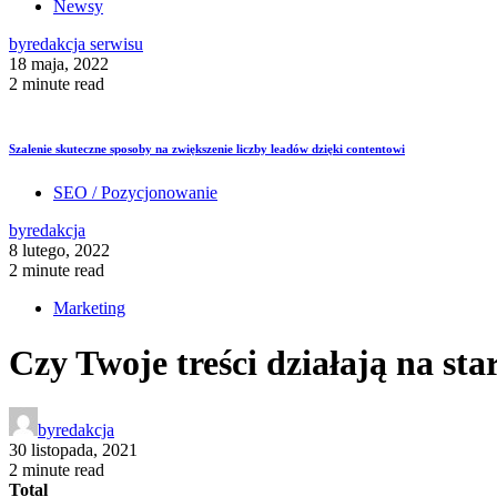
Newsy
by
redakcja serwisu
18 maja, 2022
2 minute read
Szalenie skuteczne sposoby na zwiększenie liczby leadów dzięki contentowi
SEO / Pozycjonowanie
by
redakcja
8 lutego, 2022
2 minute read
Marketing
Czy Twoje treści działają na sta
by
redakcja
30 listopada, 2021
2 minute read
Total