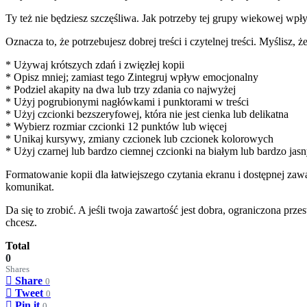
Ty też nie będziesz szczęśliwa. Jak potrzeby tej grupy wiekowej wpły
Oznacza to, że potrzebujesz dobrej treści i czytelnej treści. Myślisz, że
* Używaj krótszych zdań i zwięzłej kopii
* Opisz mniej; zamiast tego Zintegruj wpływ emocjonalny
* Podziel akapity na dwa lub trzy zdania co najwyżej
* Użyj pogrubionymi nagłówkami i punktorami w treści
* Użyj czcionki bezszeryfowej, która nie jest cienka lub delikatna
* Wybierz rozmiar czcionki 12 punktów lub więcej
* Unikaj kursywy, zmiany czcionek lub czcionek kolorowych
* Użyj czarnej lub bardzo ciemnej czcionki na białym lub bardzo jasn
Formatowanie kopii dla łatwiejszego czytania ekranu i dostępnej zaw
komunikat.
Da się to zrobić. A jeśli twoja zawartość jest dobra, ograniczona przes
chcesz.
Total
0
Shares
Share
0
Tweet
0
Pin it
0