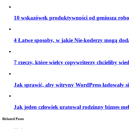
10 wskazówek produktywności od geniusza robo
4 Łatwe sposoby, w jakie Nie-koderzy mogą do
7 rzeczy, które wielcy copywriterzy chcieliby wied
Jak sprawić, aby witryny WordPress ładowały si
Jak jeden człowiek uratował rodzinny biznes me
Related Posts