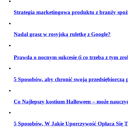
Strategia marketingowa produktu z branży spoż
Nadal grasz w rosyjską ruletkę z Google?
Prawda o nocnym sukcesie (i co trzeba z tym zr
5 Sposobów, aby chronić swoją przedsiębiorczą 
Co Najlepszy kostium Halloween – może nauczyć
5 Sposobów, W Jakie Uporczywość Opłaca Się T