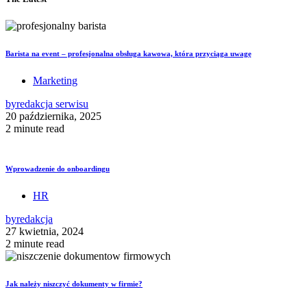
Barista na event – profesjonalna obsługa kawowa, która przyciąga uwagę
Marketing
by
redakcja serwisu
20 października, 2025
2 minute read
Wprowadzenie do onboardingu
HR
by
redakcja
27 kwietnia, 2024
2 minute read
Jak należy niszczyć dokumenty w firmie?