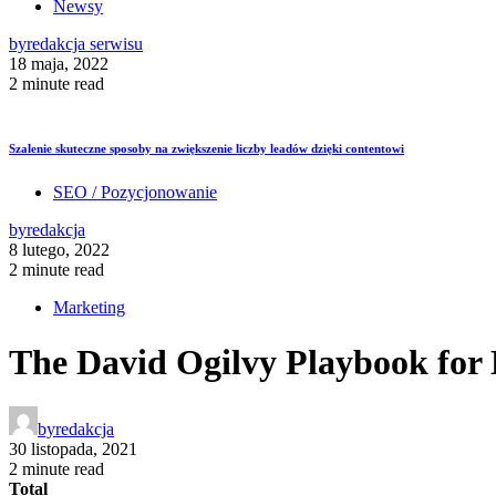
Newsy
by
redakcja serwisu
18 maja, 2022
2 minute read
Szalenie skuteczne sposoby na zwiększenie liczby leadów dzięki contentowi
SEO / Pozycjonowanie
by
redakcja
8 lutego, 2022
2 minute read
Marketing
The David Ogilvy Playbook for 
by
redakcja
30 listopada, 2021
2 minute read
Total