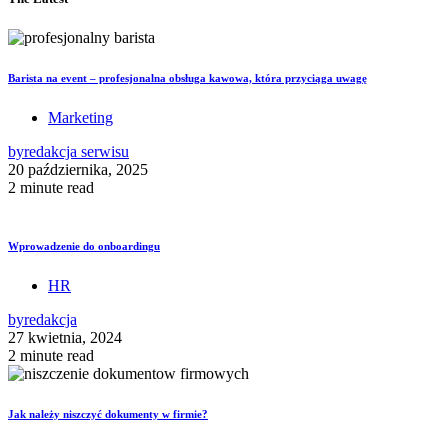
Barista na event – profesjonalna obsługa kawowa, która przyciąga uwagę
Marketing
by
redakcja serwisu
20 października, 2025
2 minute read
Wprowadzenie do onboardingu
HR
by
redakcja
27 kwietnia, 2024
2 minute read
Jak należy niszczyć dokumenty w firmie?