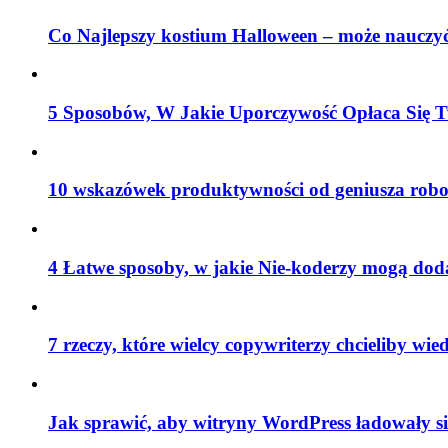
Co Najlepszy kostium Halloween – może nauczyć
5 Sposobów, W Jakie Uporczywość Opłaca Się T
10 wskazówek produktywności od geniusza robo
4 Łatwe sposoby, w jakie Nie-koderzy mogą do
7 rzeczy, które wielcy copywriterzy chcieliby wied
Jak sprawić, aby witryny WordPress ładowały si