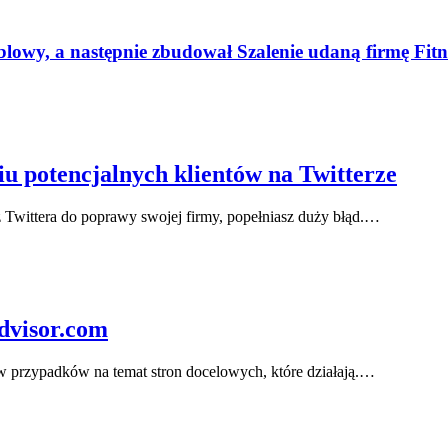
blowy, a następnie zbudował Szalenie udaną firmę Fitn
u potencjalnych klientów na Twitterze
z Twittera do poprawy swojej firmy, popełniasz duży błąd.…
dvisor.com
iów przypadków na temat stron docelowych, które działają.…