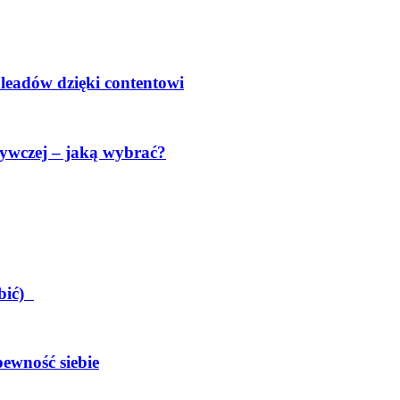
 leadów dzięki contentowi
ywczej – jaką wybrać?
obić)
pewność siebie