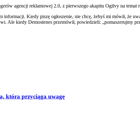
logerów agencji reklamowej 2.0, z pierwszego akapitu Ogilvy na temat 
m informacji. Kiedy piszę ogłoszenie, nie chcę, żebyś mi mówił, że uwa
mówi. Ale kiedy Demostenes przemówił, powiedzieli: „pomaszerujmy pr
a, która przyciąga uwagę