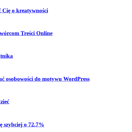
 Cię o kreatywności
wórcom Treści Online
tnika
dać osobowości do motywu WordPress
zieć
ę szybciej o 72.7%