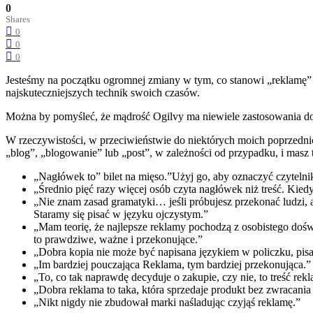
0
Shares
0
0
0
Jesteśmy na początku ogromnej zmiany w tym, co stanowi „reklamę”
najskuteczniejszych technik swoich czasów.
Można by pomyśleć, że mądrość Ogilvy ma niewiele zastosowania do 
W rzeczywistości, w przeciwieństwie do niektórych moich poprzednic
„blog”, „blogowanie” lub „post”, w zależności od przypadku, i masz 
„Nagłówek to” bilet na mięso.”Użyj go, aby oznaczyć czytelni
„Średnio pięć razy więcej osób czyta nagłówek niż treść. Kied
„Nie znam zasad gramatyki… jeśli próbujesz przekonać ludzi, ab
Staramy się pisać w języku ojczystym.”
„Mam teorię, że najlepsze reklamy pochodzą z osobistego dośw
to prawdziwe, ważne i przekonujące.”
„Dobra kopia nie może być napisana językiem w policzku, pisa
„Im bardziej pouczająca Reklama, tym bardziej przekonująca.”
„To, co tak naprawdę decyduje o zakupie, czy nie, to treść rekla
„Dobra reklama to taka, która sprzedaje produkt bez zwracania
„Nikt nigdy nie zbudował marki naśladując czyjąś reklamę.”