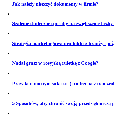
Jak należy niszczyć dokumenty w firmie?
Szalenie skuteczne sposoby na zwiększenie liczby
Strategia marketingowa produktu z branży spoż
Nadal grasz w rosyjską ruletkę z Google?
Prawda o nocnym sukcesie (i co trzeba z tym zr
5 Sposobów, aby chronić swoją przedsiębiorczą 