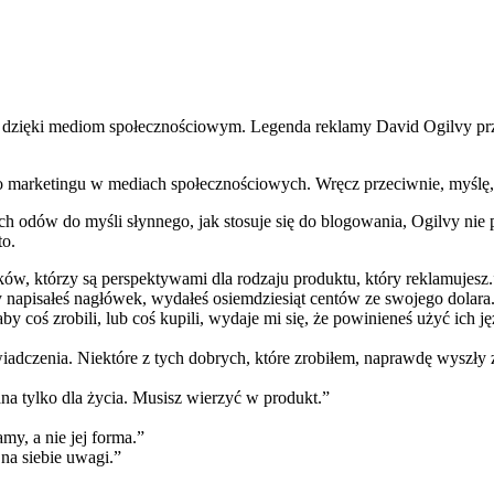
 dzięki mediom społecznościowym. Legenda reklamy David Ogilvy prze
marketingu w mediach społecznościowych. Wręcz przeciwnie, myślę, że
h odów do myśli słynnego, jak stosuje się do blogowania, Ogilvy nie
to.
ków, którzy są perspektywami dla rodzaju produktu, który reklamujesz.
y napisałeś nagłówek, wydałeś osiemdziesiąt centów ze swojego dolara
y coś zrobili, lub coś kupili, wydaje mi się, że powinieneś użyć ich j
iadczenia. Niektóre z tych dobrych, które zrobiłem, naprawdę wyszły 
na tylko dla życia. Musisz wierzyć w produkt.”
my, a nie jej forma.”
 na siebie uwagi.”