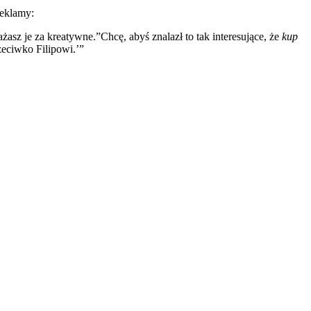
reklamy:
żasz je za kreatywne.”Chcę, abyś znalazł to tak interesujące, że
kup
zeciwko Filipowi.’”