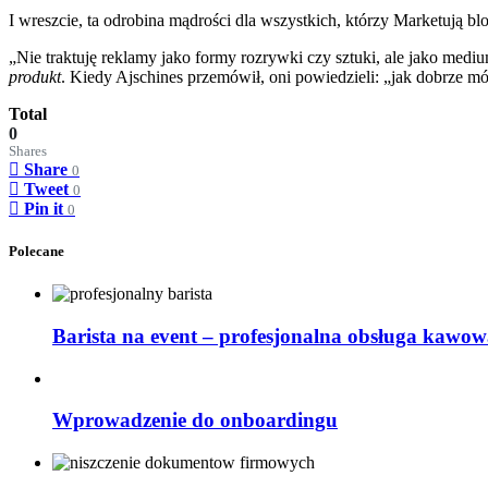
I wreszcie, ta odrobina mądrości dla wszystkich, którzy Marketują b
„Nie traktuję reklamy jako formy rozrywki czy sztuki, ale jako mediu
produkt
. Kiedy Ajschines przemówił, oni powiedzieli: „jak dobrze 
Total
0
Shares
Share
0
Tweet
0
Pin it
0
Polecane
Barista na event – profesjonalna obsługa kawow
Wprowadzenie do onboardingu