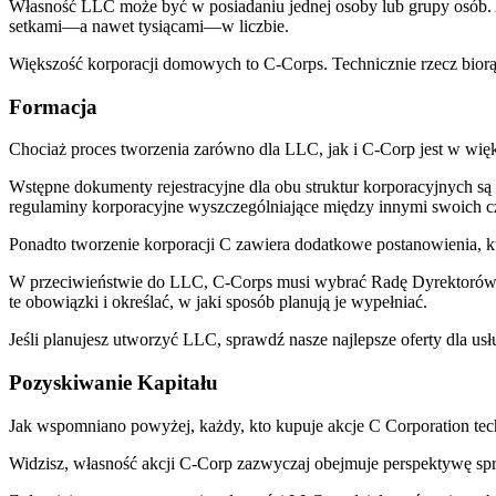
Własność LLC może być w posiadaniu jednej osoby lub grupy osób. Al
setkami—a nawet tysiącami—w liczbie.
Większość korporacji domowych to C-Corps. Technicznie rzecz biorąc, 
Formacja
Chociaż proces tworzenia zarówno dla LLC, jak i C-Corp jest w więk
Wstępne dokumenty rejestracyjne dla obu struktur korporacyjnych 
regulaminy korporacyjne wyszczególniające między innymi swoich c
Ponadto tworzenie korporacji C zawiera dodatkowe postanowienia, k
W przeciwieństwie do LLC, C-Corps musi wybrać Radę Dyrektorów, em
te obowiązki i określać, w jaki sposób planują je wypełniać.
Jeśli planujesz utworzyć LLC, sprawdź nasze najlepsze oferty dla us
Pozyskiwanie Kapitału
Jak wspomniano powyżej, każdy, kto kupuje akcje C Corporation techni
Widzisz, własność akcji C-Corp zazwyczaj obejmuje perspektywę spr