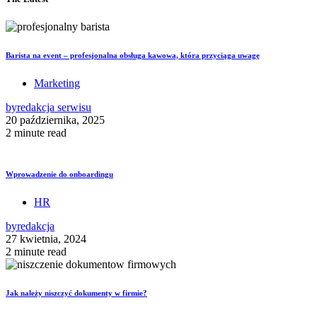
Barista na event – profesjonalna obsługa kawowa, która przyciąga uwagę
Marketing
by
redakcja serwisu
20 października, 2025
2 minute read
Wprowadzenie do onboardingu
HR
by
redakcja
27 kwietnia, 2024
2 minute read
Jak należy niszczyć dokumenty w firmie?