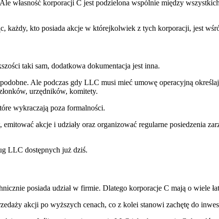
e własność korporacji C jest podzielona wspólnie między wszystkich j
każdy, kto posiada akcje w którejkolwiek z tych korporacji, jest wśród
szości taki sam, dodatkowa dokumentacja jest inna.
są podobne. Ale podczas gdy LLC musi mieć umowę operacyjną określaj
złonków, urzędników, komitety.
tóre wykraczają poza formalności.
itować akcje i udziały oraz organizować regularne posiedzenia zarz
ług LLC dostępnych już dziś.
cznie posiada udział w firmie. Dlatego korporacje C mają o wiele łatw
zedaży akcji po wyższych cenach, co z kolei stanowi zachętę do inwe