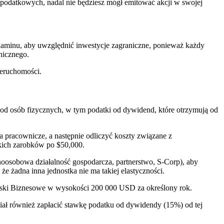
w podatkowych, nadal nie będziesz mógł emitować akcji w swojej
gulaminu, aby uwzględnić inwestycje zagraniczne, ponieważ każdy
nicznego.
ieruchomości.
d osób fizycznych, w tym podatki od dywidend, które otrzymują od
pracownicze, a następnie odliczyć koszty związane z
kich zarobków po $50,000.
noosobowa działalność gospodarcza, partnerstwo, S-Corp), aby
żadna inna jednostka nie ma takiej elastyczności.
 zyski Biznesowe w wysokości 200 000 USD za określony rok.
iał również zapłacić stawkę podatku od dywidendy (15%) od tej