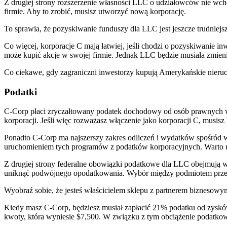
Z drugiej strony rozszerzenie własności LLC o udziałowców nie wcho
firmie. Aby to zrobić, musisz utworzyć nową korporację.
To sprawia, że pozyskiwanie funduszy dla LLC jest jeszcze trudniejs
Co więcej, korporacje C mają łatwiej, jeśli chodzi o pozyskiwanie 
może kupić akcje w swojej firmie. Jednak LLC będzie musiała zmieni
Co ciekawe, gdy zagraniczni inwestorzy kupują Amerykańskie nieruc
Podatki
C-Corp płaci zryczałtowany podatek dochodowy od osób prawnych w 
korporacji. Jeśli więc rozważasz włączenie jako korporacji C, mus
Ponadto C-Corp ma najszerszy zakres odliczeń i wydatków spośród w
uruchomieniem tych programów z podatków korporacyjnych. Warto r
Z drugiej strony federalne obowiązki podatkowe dla LLC obejmują w
uniknąć podwójnego opodatkowania. Wybór między podmiotem przeloto
Wyobraź sobie, że jesteś właścicielem sklepu z partnerem biznesowy
Kiedy masz C-Corp, będziesz musiał zapłacić 21% podatku od zysków
kwoty, która wyniesie $7,500. W związku z tym obciążenie podatkow