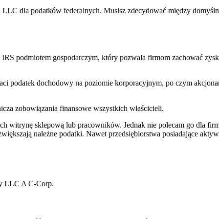
owej LLC dla podatków federalnych. Musisz zdecydować między domyś
ez IRS podmiotem gospodarczym, który pozwala firmom zachować zyski
łaci podatek dochodowy na poziomie korporacyjnym, po czym akcjon
icza zobowiązania finansowe wszystkich właścicieli.
ych witrynę sklepową lub pracowników. Jednak nie polecam go dla firm
zwiększają należne podatki. Nawet przedsiębiorstwa posiadające akt
dzy LLC A C-Corp.