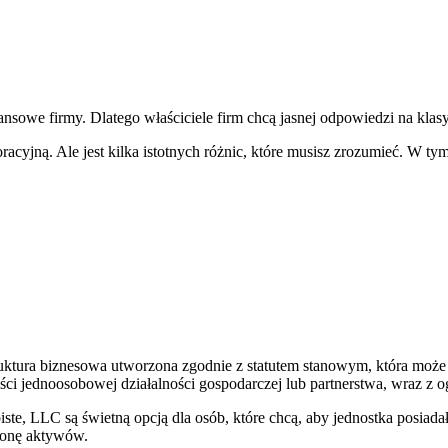
sowe firmy. Dlatego właściciele firm chcą jasnej odpowiedzi na klas
acyjną. Ale jest kilka istotnych różnic, które musisz zrozumieć. W t
ktura biznesowa utworzona zgodnie z statutem stanowym, która może
ności jednoosobowej działalności gospodarczej lub partnerstwa, wraz z
ste, LLC są świetną opcją dla osób, które chcą, aby jednostka posiad
ronę aktywów.