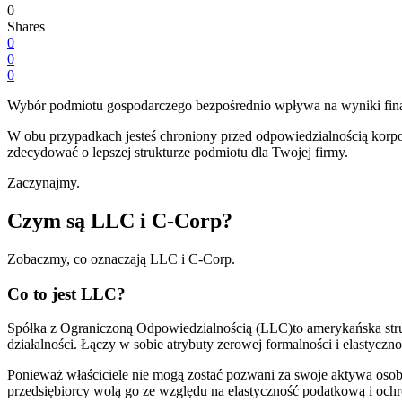
0
Shares
0
0
0
Wybór podmiotu gospodarczego bezpośrednio wpływa na wyniki finan
W obu przypadkach jesteś chroniony przed odpowiedzialnością korpor
zdecydować o lepszej strukturze podmiotu dla Twojej firmy.
Zaczynajmy.
Czym są LLC i C-Corp?
Zobaczmy, co oznaczają LLC i C-Corp.
Co to jest LLC?
Spółka z Ograniczoną Odpowiedzialnością (LLC)to amerykańska stru
działalności. Łączy w sobie atrybuty zerowej formalności i elastycz
Ponieważ właściciele nie mogą zostać pozwani za swoje aktywa osobi
przedsiębiorcy wolą go ze względu na elastyczność podatkową i och