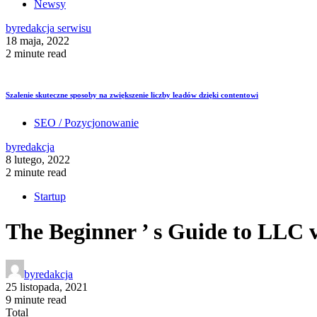
Newsy
by
redakcja serwisu
18 maja, 2022
2 minute read
Szalenie skuteczne sposoby na zwiększenie liczby leadów dzięki contentowi
SEO / Pozycjonowanie
by
redakcja
8 lutego, 2022
2 minute read
Startup
The Beginner ’ s Guide to LLC 
by
redakcja
25 listopada, 2021
9 minute read
Total