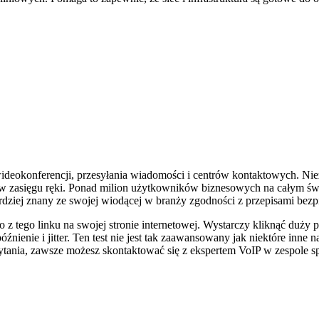
deokonferencji, przesyłania wiadomości i centrów kontaktowych. Niez
ię w zasięgu ręki. Ponad milion użytkowników biznesowych na całym św
rdziej znany ze swojej wiodącej w branży zgodności z przepisami bezp
z tego linku na swojej stronie internetowej. Wystarczy kliknąć duży 
nienie i jitter. Ten test nie jest tak zaawansowany jak niektóre inne na
pytania, zawsze możesz skontaktować się z ekspertem VoIP w zespole s