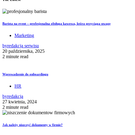
Barista na event – profesjonalna obsługa kawowa, która przyciąga uwagę
Marketing
by
redakcja serwisu
20 października, 2025
2 minute read
Wprowadzenie do onboardingu
HR
by
redakcja
27 kwietnia, 2024
2 minute read
Jak należy niszczyć dokumenty w firmie?