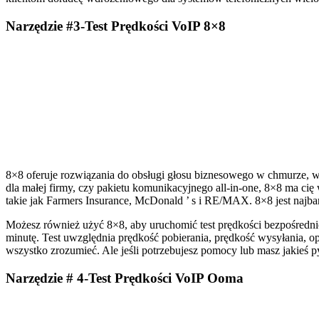
Narzędzie #3-Test Prędkości VoIP 8×8
8×8 oferuje rozwiązania do obsługi głosu biznesowego w chmurze, wi
dla małej firmy, czy pakietu komunikacyjnego all-in-one, 8×8 ma c
takie jak Farmers Insurance, McDonald ’ s i RE/MAX. 8×8 jest najba
Możesz również użyć 8×8, aby uruchomić test prędkości bezpośrednio 
minutę. Test uwzględnia prędkość pobierania, prędkość wysyłania, opóź
wszystko zrozumieć. Ale jeśli potrzebujesz pomocy lub masz jakieś 
Narzędzie # 4-Test Prędkości VoIP Ooma