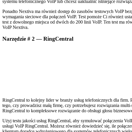
systemu telefonicznego VoIP lub chcesz uaktualnić istniejące rozwią
Ponadto Nextiva ma również dostęp do zasobów testowych VoIP bezpoś
wymagania sieciowe dla połączeń VoIP. Test pomoże Ci również ustal
test z dowolnego miejsca od dwóch do 200 linii VoIP. Ten test ma r
VoIP Nextiva.
Narzędzie # 2 — RingCentral
RingCentral to kolejny lider w branży usług telefonicznych dla firm
tego, czy prowadzisz małą firmę, czy potrzebujesz rozwiązania multi
RingCentral to kompleksowe rozwiązanie do obsługi głosu biznesoweg
Użyj testu jakości usług RingCentral, aby symulować połączenia VoI
usługi VoIP RingCentral. Możesz również dowiedzieć się, ile połącz
klientom doradcę wdrożeniowego dla systemów telefonicznych wieloli