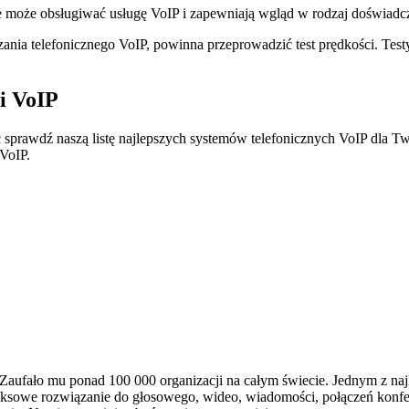
owe może obsługiwać usługę VoIP i zapewniają wgląd w rodzaj doświad
zania telefonicznego VoIP, powinna przeprowadzić test prędkości. Testy
i VoIP
sprawdź naszą listę najlepszych systemów telefonicznych VoIP dla Two
 VoIP.
Zaufało mu ponad 100 000 organizacji na całym świecie. Jednym z naj
pleksowe rozwiązanie do głosowego, wideo, wiadomości, połączeń konfe