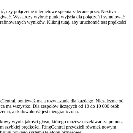
, czy połączenie internetowe spełnia zalecane przez Nextiva
ługiwać. Wystarczy wybrać punkt wyjścia dla połączeń i symulować
rafinowanych wyników. Kliknij tutaj, aby uruchomić test prędkości
ngCentral, ponieważ mają rozwiązania dla każdego. Niezależnie od
tawca ma wszystko. Dla zespołów liczących od 10 do 10 000 osób
enia, a skalowalność jest nieograniczona.
acunkowy wynik jakości głosu, którego możesz oczekiwać za pomocą
em szybkiej prędkości, RingCentral przydzieli również nowym
bsługi nowego systemu telefonii biznesowej.