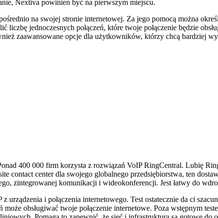
zanie, Nextiva powinien być na pierwszym miejscu.
rednio na swojej stronie internetowej. Za jego pomocą można określić
ić liczbę jednoczesnych połączeń, które twoje połączenie będzie obs
ównież zaawansowane opcje dla użytkowników, którzy chcą bardziej wy
. Ponad 400 000 firm korzysta z rozwiązań VoIP RingCentral. Lubię Ri
-site contact center dla swojego globalnego przedsiębiorstwa, ten dos
o, zintegrowanej komunikacji i wideokonferencji. Jest łatwy do wdroż
P z urządzenia i połączenia internetowego. Test ostatecznie da ci sz
eń może obsługiwać twoje połączenie internetowe. Poza wstępnym test
niowych. Pomaga to zapewnić, że sieć i infrastruktura są gotowe do o