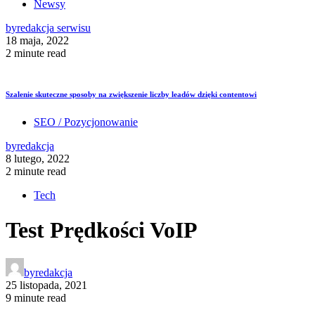
Newsy
by
redakcja serwisu
18 maja, 2022
2 minute read
Szalenie skuteczne sposoby na zwiększenie liczby leadów dzięki contentowi
SEO / Pozycjonowanie
by
redakcja
8 lutego, 2022
2 minute read
Tech
Test Prędkości VoIP
by
redakcja
25 listopada, 2021
9 minute read