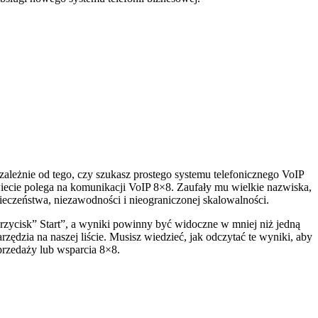
ależnie od tego, czy szukasz prostego systemu telefonicznego VoIP
iecie polega na komunikacji VoIP 8×8. Zaufały mu wielkie nazwiska,
ieczeństwa, niezawodności i nieograniczonej skalowalności.
przycisk” Start”, a wyniki powinny być widoczne w mniej niż jedną
rzędzia na naszej liście. Musisz wiedzieć, jak odczytać te wyniki, aby
przedaży lub wsparcia 8×8.