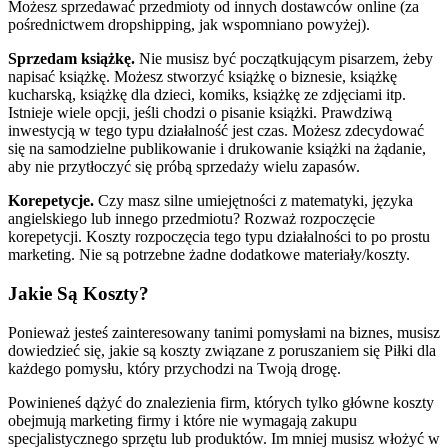
Możesz sprzedawać przedmioty od innych dostawców online (za
pośrednictwem dropshipping, jak wspomniano powyżej).
Sprzedam książkę.
Nie musisz być początkującym pisarzem, żeby
napisać książkę. Możesz stworzyć książkę o biznesie, książkę
kucharską, książkę dla dzieci, komiks, książkę ze zdjęciami itp.
Istnieje wiele opcji, jeśli chodzi o pisanie książki. Prawdziwą
inwestycją w tego typu działalność jest czas. Możesz zdecydować
się na samodzielne publikowanie i drukowanie książki na żądanie,
aby nie przytłoczyć się próbą sprzedaży wielu zapasów.
Korepetycje.
Czy masz silne umiejętności z matematyki, języka
angielskiego lub innego przedmiotu? Rozważ rozpoczęcie
korepetycji. Koszty rozpoczęcia tego typu działalności to po prostu
marketing. Nie są potrzebne żadne dodatkowe materiały/koszty.
Jakie Są Koszty?
Ponieważ jesteś zainteresowany tanimi pomysłami na biznes, musisz
dowiedzieć się, jakie są koszty związane z poruszaniem się Piłki dla
każdego pomysłu, który przychodzi na Twoją drogę.
Powinieneś dążyć do znalezienia firm, których tylko główne koszty
obejmują marketing firmy i które nie wymagają zakupu
specjalistycznego sprzętu lub produktów. Im mniej musisz włożyć w