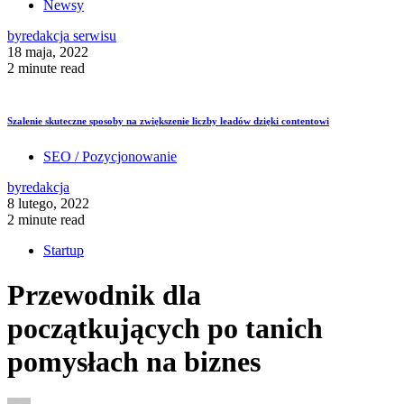
Newsy
by
redakcja serwisu
18 maja, 2022
2 minute read
Szalenie skuteczne sposoby na zwiększenie liczby leadów dzięki contentowi
SEO / Pozycjonowanie
by
redakcja
8 lutego, 2022
2 minute read
Startup
Przewodnik dla
początkujących po tanich
pomysłach na biznes