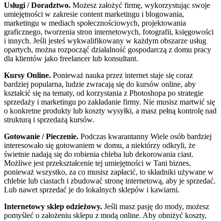
Usługi / Doradztwo.
Możesz założyć firmę, wykorzystując swoje
umiejętności w zakresie content marketingu i blogowania,
marketingu w mediach społecznościowych, projektowania
graficznego, tworzenia stron internetowych, fotografii, księgowości
i innych. Jeśli jesteś wykwalifikowany w każdym obszarze usług
opartych, można rozpocząć działalność gospodarczą z domu pracy
dla klientów jako freelancer lub konsultant.
Kursy Online.
Ponieważ nauka przez internet staje się coraz
bardziej popularna, ludzie zwracają się do kursów online, aby
kształcić się na tematy, od korzystania z Photoshopa po strategie
sprzedaży i marketingu po zakładanie firmy. Nie musisz martwić się
o konkretne produkty lub koszty wysyłki, a masz pełną kontrolę nad
strukturą i sprzedażą kursów.
Gotowanie / Pieczenie.
Podczas kwarantanny Wiele osób bardziej
interesowało się gotowaniem w domu, a niektórzy odkryli, że
świetnie nadają się do robienia chleba lub dekorowania ciast.
Możliwe jest przekształcenie tej umiejętności w Tani biznes,
ponieważ wszystko, za co musisz zapłacić, to składniki używane w
chlebie lub ciastach i zbudować stronę internetową, aby je sprzedać.
Lub nawet sprzedać je do lokalnych sklepów i kawiarni.
Internetowy sklep odzieżowy.
Jeśli masz pasję do mody, możesz
pomyśleć o założeniu sklepu z modą online. Aby obniżyć koszty,