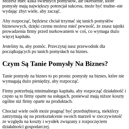
Możesz mieć kilka świetnych pomysłów, ale określenie, które
pomysły mają największy potencjał sukcesu, może być trudne–nie
wydając zbyt wiele, aby zacząć.
Aby rozpocząć, będziesz chciał trzymać się tanich pomysłów
biznesowych, dzięki czemu możesz mieć pewność, że znasz tajniki
prowadzenia firmy przed nurkowaniem w coś, co wymaga dużo
więcej kapitału.
Jesteśmy tu, aby pomóc. Przeczytaj nasz przewodnik dla
początkujących po tanich pomysłach na biznes.
Czym Są Tanie Pomysły Na Biznes?
Tanie pomysły na biznes to po prostu: pomysły na biznes, które nie
wymagają dużo pieniędzy, aby rozpocząć.
Firmy potrzebują minimalnego kapitału, aby rozpocząć działalność i
często są to firmy oparte na usługach, ponieważ mają niższe koszty
ogólne niż firmy oparte na produktach.
Chociaż wiele osób może pragnąć być przedsiębiorcą, niektórzy
zatrzymują się na przekształcenie swoich marzeń w rzeczywistość
ze względu na koszty i wysiłek związany z rozpoczęciem
działalności gospodarczej.