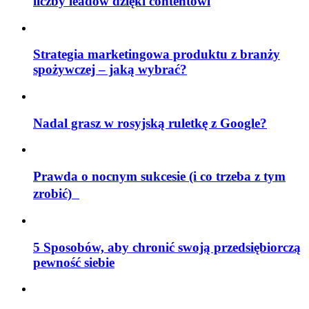
liczby leadów dzięki contentowi
Strategia marketingowa produktu z branży
spożywczej – jaką wybrać?
Nadal grasz w rosyjską ruletkę z Google?
Prawda o nocnym sukcesie (i co trzeba z tym
zrobić)
5 Sposobów, aby chronić swoją przedsiębiorczą
pewność siebie