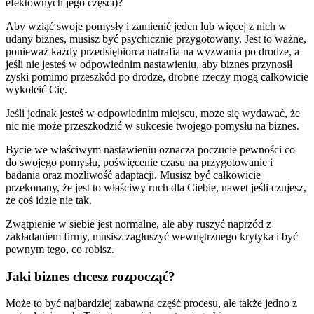
efektownych jego części)?
Aby wziąć swoje pomysły i zamienić jeden lub więcej z nich w
udany biznes, musisz być psychicznie przygotowany. Jest to ważne,
ponieważ każdy przedsiębiorca natrafia na wyzwania po drodze, a
jeśli nie jesteś w odpowiednim nastawieniu, aby biznes przynosił
zyski pomimo przeszkód po drodze, drobne rzeczy mogą całkowicie
wykoleić Cię.
Jeśli jednak jesteś w odpowiednim miejscu, może się wydawać, że
nic nie może przeszkodzić w sukcesie twojego pomysłu na biznes.
Bycie we właściwym nastawieniu oznacza poczucie pewności co
do swojego pomysłu, poświęcenie czasu na przygotowanie i
badania oraz możliwość adaptacji. Musisz być całkowicie
przekonany, że jest to właściwy ruch dla Ciebie, nawet jeśli czujesz,
że coś idzie nie tak.
Zwątpienie w siebie jest normalne, ale aby ruszyć naprzód z
zakładaniem firmy, musisz zagłuszyć wewnętrznego krytyka i być
pewnym tego, co robisz.
Jaki biznes chcesz rozpocząć?
Może to być najbardziej zabawna część procesu, ale także jedno z