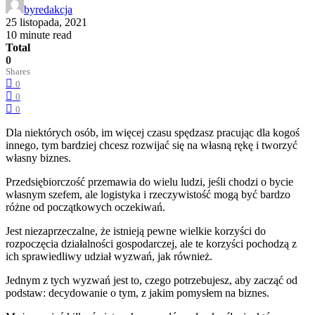
by
redakcja
25 listopada, 2021
10 minute read
Total
0
Shares
0
0
0
Dla niektórych osób, im więcej czasu spędzasz pracując dla kogoś
innego, tym bardziej chcesz rozwijać się na własną rękę i tworzyć
własny biznes.
Przedsiębiorczość przemawia do wielu ludzi, jeśli chodzi o bycie
własnym szefem, ale logistyka i rzeczywistość mogą być bardzo
różne od początkowych oczekiwań.
Jest niezaprzeczalne, że istnieją pewne wielkie korzyści do
rozpoczęcia działalności gospodarczej, ale te korzyści pochodzą z
ich sprawiedliwy udział wyzwań, jak również.
Jednym z tych wyzwań jest to, czego potrzebujesz, aby zacząć od
podstaw: decydowanie o tym, z jakim pomysłem na biznes.