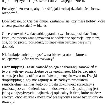
najtrudniejszych. To jest serce i dusza twojego biznesu.
Poświęć dużo czasu, aby określić, jaki rodzaj działalności chcesz
rozpocząć.
Dowiedz się, co Cię pasjonuje. Zastanów się, czy masz hobby, które
chcesz przekształcić w biznes.
Chcesz również zadać sobie pytanie, czy chcesz posiadać firmę,
która jest mocno zaangażowana w codzienne operacje, czy raczej
coś, co po prostu posiadasz, co zapewnia bardziej pasywny
dochód.
Nie brakuje tanich pomysłów na biznes, a oto niektóre z
najlepszych, które warto rozważyć.
Dropshipping.
Ta działalność polega na realizacji zamówień z
twojej witryny przez dostawcę zewnętrznego. Ma bardzo niski
narzut, jest hands-off i ma mnóstwo potencjału wzrostu. Dzięki
dropshipping nigdy nie zajmujesz się żadnym produktem
samodzielnie. Zamiast tego po prostu dokonujesz sprzedaży i
przekazujesz zamówienia swoim dostawcom. Dropshipping jest
jedną z najszybszych i najbardziej opłacalnych firm, które możesz
założyć, chociaż rynek może być przesycony i może być trudny do
rozwoju.