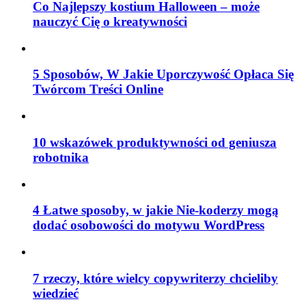
Co Najlepszy kostium Halloween – może
nauczyć Cię o kreatywności
5 Sposobów, W Jakie Uporczywość Opłaca Się
Twórcom Treści Online
10 wskazówek produktywności od geniusza
robotnika
4 Łatwe sposoby, w jakie Nie-koderzy mogą
dodać osobowości do motywu WordPress
7 rzeczy, które wielcy copywriterzy chcieliby
wiedzieć