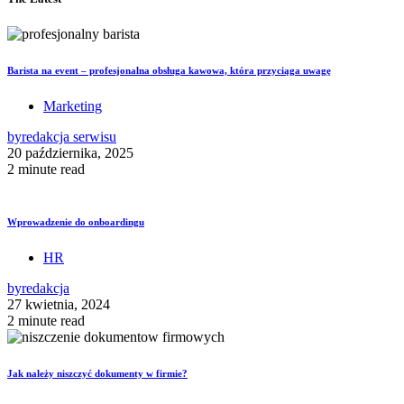
Barista na event – profesjonalna obsługa kawowa, która przyciąga uwagę
Marketing
by
redakcja serwisu
20 października, 2025
2 minute read
Wprowadzenie do onboardingu
HR
by
redakcja
27 kwietnia, 2024
2 minute read
Jak należy niszczyć dokumenty w firmie?