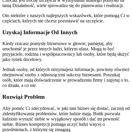
Chociaż jest trochę szczęścia w wymyślaniu udanego pomysłu na
tanią Działalność, wiele sprowadza się do planowania i realizacji.
Oto niektóre z naszych najlepszych wskazówek, które pomogą Ci w
częściach, których nie chcesz pozostawić na szczęście.
Uzyskaj Informacje Od Innych
Kiedy rzucasz pomysły biznesowe w głowie, pamiętaj, aby
uruchomić je przez innych ludzi, którym ufasz. Mogą to być
przyjaciele, rodzina i współpracownicy lub osoby, które będą służyć
jako rynek docelowy.
Jednak osoby, od których otrzymujesz informacje, powinny również
obejmować osoby z odnoszącymi sukcesy biznesami. Poszukaj
osób, które mają doświadczenie w prowadzeniu firmy i zapytaj o to,
co działa, a co nie.
Rozwiąż Problem
Aby pomóc Ci zdecydować, w jaki tani biznes się dostać, zacznij od
zidentyfikowania problemów, które ludzie mają. Butik pozwala
ludziom wyrazić siebie w wyjątkowy sposób i dać im pewność
siebie. Biznes korepetycji pomaga uczyć ludzi więcej o
przedmiotach, z którymi się zmagają.