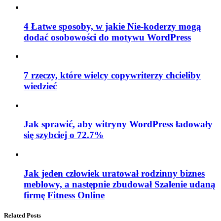
4 Łatwe sposoby, w jakie Nie-koderzy mogą
dodać osobowości do motywu WordPress
7 rzeczy, które wielcy copywriterzy chcieliby
wiedzieć
Jak sprawić, aby witryny WordPress ładowały
się szybciej o 72.7%
Jak jeden człowiek uratował rodzinny biznes
meblowy, a następnie zbudował Szalenie udaną
firmę Fitness Online
Related Posts