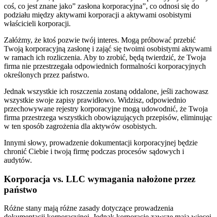
coś, co jest znane jako” zasłona korporacyjna”, co odnosi się do
podziału między aktywami korporacji a aktywami osobistymi
właścicieli korporacji.
Załóżmy, że ktoś pozwie twój interes. Mogą próbować przebić
Twoją korporacyjną zasłonę i zająć się twoimi osobistymi aktywami
w ramach ich rozliczenia. Aby to zrobić, będą twierdzić, że Twoja
firma nie przestrzegała odpowiednich formalności korporacyjnych
określonych przez państwo.
Jednak wszystkie ich roszczenia zostaną oddalone, jeśli zachowasz
wszystkie swoje zapisy prawidłowo. Widzisz, odpowiednio
przechowywane rejestry korporacyjne mogą udowodnić, że Twoja
firma przestrzega wszystkich obowiązujących przepisów, eliminując
w ten sposób zagrożenia dla aktywów osobistych.
Innymi słowy, prowadzenie dokumentacji korporacyjnej będzie
chronić Ciebie i twoją firmę podczas procesów sądowych i
audytów.
Korporacja vs. LLC wymagania nałożone przez
państwo
Różne stany mają różne zasady dotyczące prowadzenia
dokumentacji korporacyjnej. Jednak korporacje zawsze mają więcej