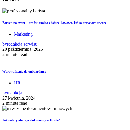
Barista na event – profesjonalna obsługa kawowa, która przyciąga uwagę
Marketing
by
redakcja serwisu
20 października, 2025
2 minute read
Wprowadzenie do onboardingu
HR
by
redakcja
27 kwietnia, 2024
2 minute read
Jak należy niszczyć dokumenty w firmie?