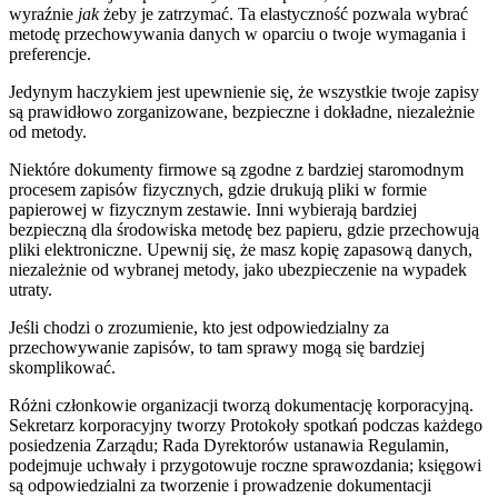
wyraźnie
jak
żeby je zatrzymać. Ta elastyczność pozwala wybrać
metodę przechowywania danych w oparciu o twoje wymagania i
preferencje.
Jedynym haczykiem jest upewnienie się, że wszystkie twoje zapisy
są prawidłowo zorganizowane, bezpieczne i dokładne, niezależnie
od metody.
Niektóre dokumenty firmowe są zgodne z bardziej staromodnym
procesem zapisów fizycznych, gdzie drukują pliki w formie
papierowej w fizycznym zestawie. Inni wybierają bardziej
bezpieczną dla środowiska metodę bez papieru, gdzie przechowują
pliki elektroniczne. Upewnij się, że masz kopię zapasową danych,
niezależnie od wybranej metody, jako ubezpieczenie na wypadek
utraty.
Jeśli chodzi o zrozumienie, kto jest odpowiedzialny za
przechowywanie zapisów, to tam sprawy mogą się bardziej
skomplikować.
Różni członkowie organizacji tworzą dokumentację korporacyjną.
Sekretarz korporacyjny tworzy Protokoły spotkań podczas każdego
posiedzenia Zarządu; Rada Dyrektorów ustanawia Regulamin,
podejmuje uchwały i przygotowuje roczne sprawozdania; księgowi
są odpowiedzialni za tworzenie i prowadzenie dokumentacji