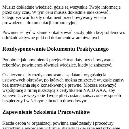
Musisz dokładnie wiedzieć, gdzie są wszystkie Twoje informacje
przez cały czas. W tym celu musisz dokładnie indeksować i
kategoryzować każdy dokument przechowywany w celu
prowadzenia dokumentacji korporacyjnej.
Powinieneś być w stanie zlokalizować każdy plik i bezproblemowo
odróżnić aktywne pliki od dokumentów archiwalnych.
Rozdysponowanie Dokumentu Praktycznego
Podobnie jak powinieneś przejrzeć mandaty przechowywania
rekordów, powinieneś również wiedzieć, kiedy je zniszczyć.
Ostateczne daty rozdysponowania są datami wygaśnięcia
ustawowych okresów, po których można zniszczyć wygasłe zapisy
bez martwienia się o konsekwencje prawne. Możesz rozważyć
współpracę z firmą niszczącą z certyfikatem NAID AAA, aby
zapewnić, że wszystkie Twoje pliki zostaną zniszczone w sposób
bezpieczny i w ścisłym łańcuchu dowodowym.
Zapewnienie Szkolenia Pracowników
Każda osoba w organizacji powinna znać zasady i procedury
zarządzania rekordami w firmie, dlatego tak ważne jest szkolenie