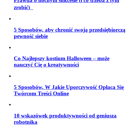
Prawda o nocnym sukcesie (i co trzeba z tym
zrobić)
5 Sposobów, aby chronić swoją przedsiębiorczą
pewność siebie
Co Najlepszy kostium Halloween – może
nauczyć Cię o kreatywności
5 Sposobów, W Jakie Uporczywość Opłaca Się
Twórcom Treści Online
10 wskazówek produktywności od geniusza
robotnika