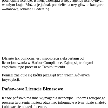
potencjalne licencje. Istnieją dziesiątki tysięcy agencji licencyjnych
w całym kraju. Można je jednak podzielić na trzy główne kategorie
—stanową, lokalną i Federalną.
Dlatego tak pomocna jest współpraca z ekspertami od
licencjonowania w Harbor Compliance. Zajmą się trudnymi
częściami tego procesu w Twoim imieniu.
Poniżej znajduje się krótki przegląd tych trzech głównych
jurysdykcji.
Państwowe Licencje Biznesowe
Każde państwo ma inne wymagania licencyjne. Podczas wstępnego
procesu tworzenia możesz otrzymać informacje o tym, gdzie znaleźć
i ubiegać się o każdą licencję.