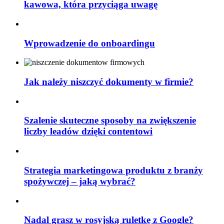
kawowa, która przyciąga uwagę
Wprowadzenie do onboardingu
Jak należy niszczyć dokumenty w firmie?
Szalenie skuteczne sposoby na zwiększenie
liczby leadów dzięki contentowi
Strategia marketingowa produktu z branży
spożywczej – jaką wybrać?
Nadal grasz w rosyjską ruletkę z Google?