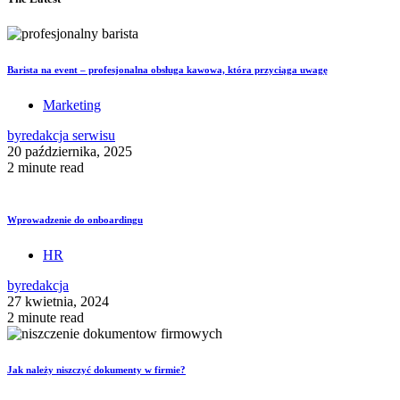
Barista na event – profesjonalna obsługa kawowa, która przyciąga uwagę
Marketing
by
redakcja serwisu
20 października, 2025
2 minute read
Wprowadzenie do onboardingu
HR
by
redakcja
27 kwietnia, 2024
2 minute read
Jak należy niszczyć dokumenty w firmie?