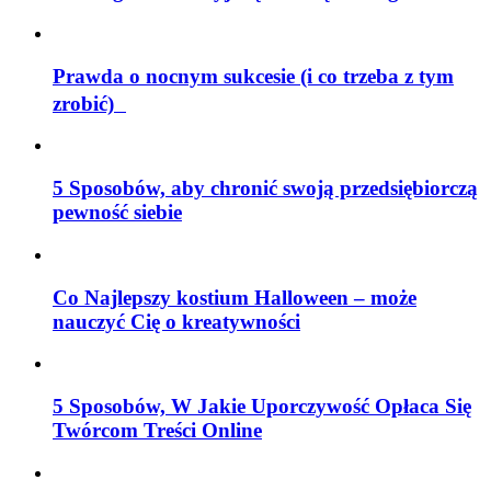
Prawda o nocnym sukcesie (i co trzeba z tym
zrobić)
5 Sposobów, aby chronić swoją przedsiębiorczą
pewność siebie
Co Najlepszy kostium Halloween – może
nauczyć Cię o kreatywności
5 Sposobów, W Jakie Uporczywość Opłaca Się
Twórcom Treści Online