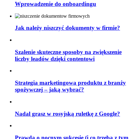
Wprowadzenie do onboardingu
Jak należy niszczyć dokumenty w firmie?
Szalenie skuteczne sposoby na zwiększenie
liczby leadów dzięki contentowi
Strategia marketingowa produktu z branży
spożywczej – jaką wybrać?
Nadal grasz w rosyjską ruletkę z Google?
Prawda o nocnym sukcesie (i co trzeba z tym