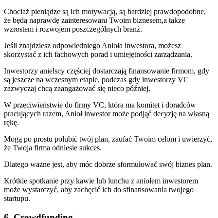
Chociaż pieniądze są ich motywacją, są bardziej prawdopodobne,
że będą naprawdę zainteresowani Twoim biznesem,a także
wzrostem i rozwojem poszczególnych branż.
Jeśli znajdziesz odpowiedniego Anioła inwestora, możesz
skorzystać z ich fachowych porad i umiejętności zarządzania.
Inwestorzy anielscy częściej dostarczają finansowanie firmom, gdy
są jeszcze na wczesnym etapie, podczas gdy inwestorzy VC
zazwyczaj chcą zaangażować się nieco później.
W przeciwieństwie do firmy VC, która ma komitet i doradców
pracujących razem, Anioł inwestor może podjąć decyzję na własną
rękę.
Mogą po prostu polubić twój plan, zaufać Twoim celom i uwierzyć,
że Twoja firma odniesie sukces.
Dlatego ważne jest, aby móc dobrze sformułować swój biznes plan.
Krótkie spotkanie przy kawie lub lunchu z aniołem inwestorem
może wystarczyć, aby zachęcić ich do sfinansowania twojego
startupu.
6. Crowdfunding