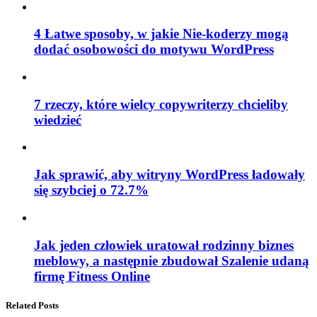
4 Łatwe sposoby, w jakie Nie-koderzy mogą
dodać osobowości do motywu WordPress
7 rzeczy, które wielcy copywriterzy chcieliby
wiedzieć
Jak sprawić, aby witryny WordPress ładowały
się szybciej o 72.7%
Jak jeden człowiek uratował rodzinny biznes
meblowy, a następnie zbudował Szalenie udaną
firmę Fitness Online
Related Posts