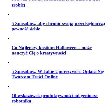
zrobić)
5 Sposobów, aby chronić swoją przedsiębiorczą
pewność siebie
Co Najlepszy kostium Halloween – może
nauczyć Cię o kreatywności
5 Sposobów, W Jakie Uporczywość Opłaca Się
Twórcom Treści Online
10 wskazówek produktywności od geniusza
robotnika