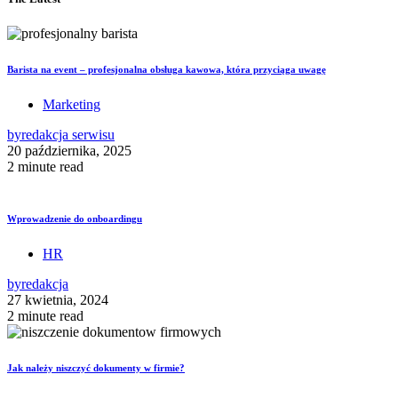
Barista na event – profesjonalna obsługa kawowa, która przyciąga uwagę
Marketing
by
redakcja serwisu
20 października, 2025
2 minute read
Wprowadzenie do onboardingu
HR
by
redakcja
27 kwietnia, 2024
2 minute read
Jak należy niszczyć dokumenty w firmie?