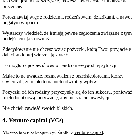
Kto wie, jeśli masz szczęście, możesz nawet dostać fundusze w
prezencie.
Porozmawiaj więc z rodzicami, rodzeństwem, dziadkami, a nawet
bogatym wujkiem.
Wystarczy wiedzieć, że istnieją pewne zagrożenia związane z tym
podejściem, jak również.
Zdecydowanie nie chcesz wziąć pożyczki, którą Twoi przyjaciele
dali ci w dobrej wierze i ją stracić.
To mogłoby postawić was w bardzo niewygodnej sytuacji.
Mając to na uwadze, rozmawiałem z przedsiębiorcami, którzy
stwierdzili, że miało to na nich odwrotny wpływ.
Pożyczki od ich rodziny przyczyniły się do ich sukcesu, ponieważ
mieli dodatkową motywację, aby nie stracić inwestycji.
Nie chcieli zawieść swoich bliskich.
4. Venture capital (VCs)
Możesz także zabezpieczyć środki z
venture capital
.