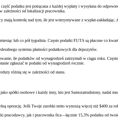
 część podatku jest potrącana z każdej wypłaty i wysyłana do odpowie
 zależności od lokalizacji pracownika.
 mają kontrolę nad tym, ile jest wstrzymywane z wypłat-zakładając, że
 miesiąc lub co pół tygodnia. Często podatki FUTA są płacone co kwar
ederalnego systemu płatności podatkowych dla depozytów.
owanie, ile podatków od wynagrodzeń zatrzymali w ciągu roku. Często
anie zgłaszać te podatki od wynagrodzeń rocznie.
cedury różnią się w zależności od stanu.
e jako spółki osobowe i każdy inny, kto jest Samozatrudniony, nadal mu
ą operację. Jeśli Twoje zarobki netto wynoszą więcej niż $400 za rok
dki pracodawcy, jak i pracownika fica—łącznie 15,3% podatku od two