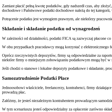
Zamiast płacić pełną kwotę podatków, gdy nadszedł czas, aby złożyć,
dochodowe i Państwowe podatki dochodowe należą do tej kategorii, w
Potrącenie podatku jest wymogiem prawnym, ale niektórzy pracownicy
Składanie i składanie podatku od wynagrodzeń
W zależności od działalności, podatki FICA są zazwyczaj płacone co
W obu przypadkach pracodawcy mogą korzystać z elektronicznego f
Oprócz rzeczywistych depozytów, firmy są odpowiedzialne za raport
niektóre firmy o mniejszym zobowiązaniu podatkowym mogą być w st
Jeśli chodzi o stanowe i lokalne depozyty podatkowe i składanie, pro
Samozatrudnienie Podatki Płace
Jednoosobowi właściciele, freelancerzy, kontrahenci, firmy działając
prowadzą płac.
Załóżmy, że jesteś niezależnym kontrahentem prowadzącym samodzieln
W tym scenariuszu jesteś odpowiedzialny za opłacenie zarówno skła