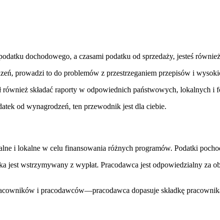
podatku dochodowego, a czasami podatku od sprzedaży, jesteś równi
dzeń, prowadzi to do problemów z przestrzeganiem przepisów i wysokich
 również składać raporty w odpowiednich państwowych, lokalnych i 
odatek od wynagrodzeń, ten przewodnik jest dla ciebie.
alne i lokalne w celu finansowania różnych programów. Podatki poch
ka jest wstrzymywany z wypłat. Pracodawca jest odpowiedzialny za obl
 pracowników i pracodawców—pracodawca dopasuje składkę pracownika