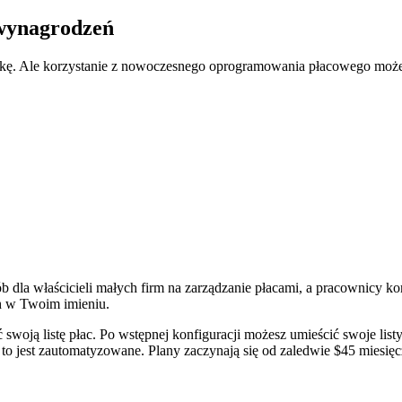
 wynagrodzeń
ękę. Ale korzystanie z nowoczesnego oprogramowania płacowego może
ób dla właścicieli małych firm na zarządzanie płacami, a pracownicy k
h w Twoim imieniu.
 swoją listę płac. Po wstępnej konfiguracji możesz umieścić swoje listy
 jest zautomatyzowane. Plany zaczynają się od zaledwie $45 miesięc