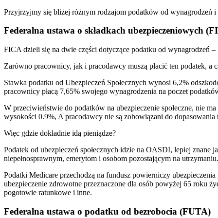
Przyjrzyjmy się bliżej różnym rodzajom podatków od wynagrodzeń 
Federalna ustawa o składkach ubezpieczeniowych (F
FICA dzieli się na dwie części dotyczące podatku od wynagrodzeń – S
Zarówno pracownicy, jak i pracodawcy muszą płacić ten podatek, a c
Stawka podatku od Ubezpieczeń Społecznych wynosi 6,2% odszkodow
pracownicy płacą 7,65% swojego wynagrodzenia na poczet podatkó
W przeciwieństwie do podatków na ubezpieczenie społeczne, nie ma
wysokości 0.9%, A pracodawcy nie są zobowiązani do dopasowania t
Więc gdzie dokładnie idą pieniądze?
Podatek od ubezpieczeń społecznych idzie na OASDI, lepiej znane j
niepełnosprawnym, emerytom i osobom pozostającym na utrzymaniu
Podatki Medicare przechodzą na fundusz powierniczy ubezpieczenia 
ubezpieczenie zdrowotne przeznaczone dla osób powyżej 65 roku życia
pogotowie ratunkowe i inne.
Federalna ustawa o podatku od bezrobocia (FUTA)