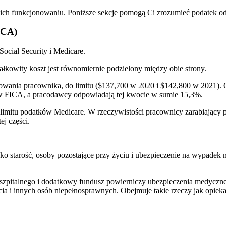
i ich funkcjonowaniu. Poniższe sekcje pomogą Ci zrozumieć podatek
ICA)
ocial Security i Medicare.
ałkowity koszt jest równomiernie podzielony między obie strony.
ania pracownika, do limitu ($137,700 w 2020 i $142,800 w 2021). C
w FICA, a pracodawcy odpowiadają tej kwocie w sumie 15,3%.
 limitu podatków Medicare. W rzeczywistości pracownicy zarabiający
ej części.
ako starość, osoby pozostające przy życiu i ubezpieczenie na wypade
.
szpitalnego i dodatkowy fundusz powierniczy ubezpieczenia medyczne
 i innych osób niepełnosprawnych. Obejmuje takie rzeczy jak opieka sz