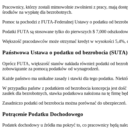
Pracownicy, którzy zostali mimowolnie zwolnieni z pracy, mają dost
środków na wypłatę dla bezrobotnych.
Pomoc ta pochodzi z FUTA-Federalnej Ustawy o podatku od bezrobo
Podatki FUTA są stosowane tylko do pierwszych $ 7,000 odszkodo
Większość pracodawców może otrzymać kredyt w wysokości 5,4%, co 
Państwowa Ustawa o podatku od bezrobocia (SUTA)
Oprócz FUTA, większość stanów nakłada również podatki od bezrobo
zobowiązanie za pomocą podatków od wynagrodzeń.
Każde państwo ma unikalne zasady i stawki dla tego podatku. Niektó
W przypadku państw z podatkiem od bezrobocia koncepcja jest dość p
zasiłek dla bezrobotnych, stawka podatkowa nałożona na tę firmę bę
Zasadniczo podatki od bezrobocia można porównać do ubezpieczeń. M
Potrącenie Podatku Dochodowego
Podatek dochodowy u źródła ma pokryć to, co pracownicy będą nal