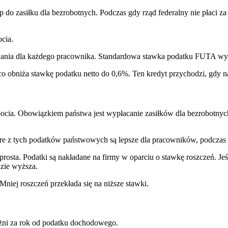
ęp do zasiłku dla bezrobotnych. Podczas gdy rząd federalny nie płaci
cia.
wania dla każdego pracownika. Standardowa stawka podatku FUTA w
obniża stawkę podatku netto do 0,6%. Ten kredyt przychodzi, gdy na
cia. Obowiązkiem państwa jest wypłacanie zasiłków dla bezrobotnych
re z tych podatków państwowych są lepsze dla pracowników, podczas g
rosta. Podatki są nakładane na firmy w oparciu o stawkę roszczeń. Je
dzie wyższa.
niej roszczeń przekłada się na niższe stawki.
eżni za rok od podatku dochodowego.