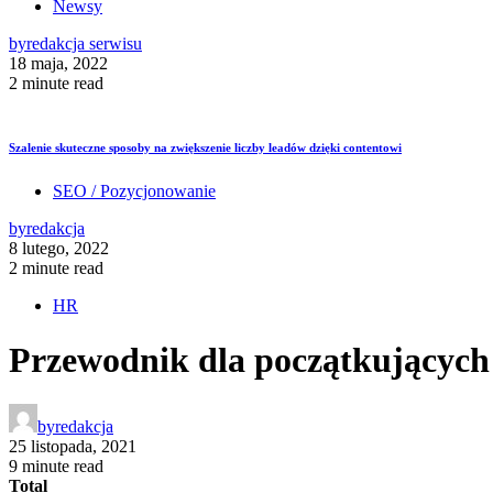
Newsy
by
redakcja serwisu
18 maja, 2022
2 minute read
Szalenie skuteczne sposoby na zwiększenie liczby leadów dzięki contentowi
SEO / Pozycjonowanie
by
redakcja
8 lutego, 2022
2 minute read
HR
Przewodnik dla początkujących
by
redakcja
25 listopada, 2021
9 minute read
Total