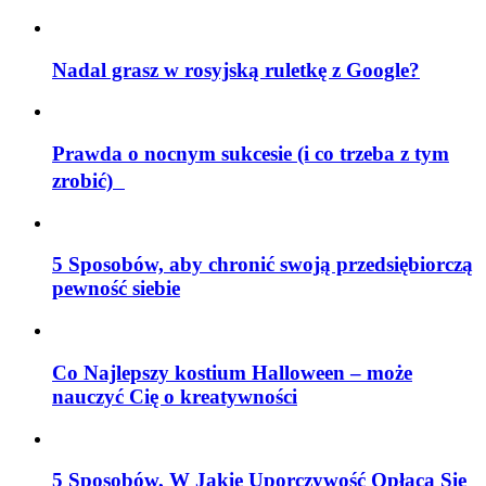
Nadal grasz w rosyjską ruletkę z Google?
Prawda o nocnym sukcesie (i co trzeba z tym
zrobić)
5 Sposobów, aby chronić swoją przedsiębiorczą
pewność siebie
Co Najlepszy kostium Halloween – może
nauczyć Cię o kreatywności
5 Sposobów, W Jakie Uporczywość Opłaca Się