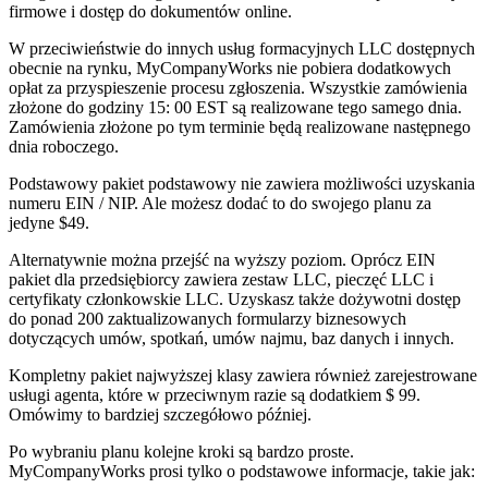
firmowe i dostęp do dokumentów online.
W przeciwieństwie do innych usług formacyjnych LLC dostępnych
obecnie na rynku, MyCompanyWorks nie pobiera dodatkowych
opłat za przyspieszenie procesu zgłoszenia. Wszystkie zamówienia
złożone do godziny 15: 00 EST są realizowane tego samego dnia.
Zamówienia złożone po tym terminie będą realizowane następnego
dnia roboczego.
Podstawowy pakiet podstawowy nie zawiera możliwości uzyskania
numeru EIN / NIP. Ale możesz dodać to do swojego planu za
jedyne $49.
Alternatywnie można przejść na wyższy poziom. Oprócz EIN
pakiet dla przedsiębiorcy zawiera zestaw LLC, pieczęć LLC i
certyfikaty członkowskie LLC. Uzyskasz także dożywotni dostęp
do ponad 200 zaktualizowanych formularzy biznesowych
dotyczących umów, spotkań, umów najmu, baz danych i innych.
Kompletny pakiet najwyższej klasy zawiera również zarejestrowane
usługi agenta, które w przeciwnym razie są dodatkiem $ 99.
Omówimy to bardziej szczegółowo później.
Po wybraniu planu kolejne kroki są bardzo proste.
MyCompanyWorks prosi tylko o podstawowe informacje, takie jak: