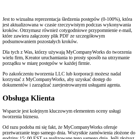
Jest to wizualna reprezentacja śledzenia postępów (0-100%), która
jest aktualizowana w czasie rzeczywistym podczas wykonywania
kroków. Otrzymasz również cotygodniowe przypomnienie e-mail,
które zawiera załączony plik PDF ze szczegółowym
podsumowaniem pozostałych kroków.
Dla tych z Was, którzy używają MyCompanyWorks do tworzenia
wielu firm, Kreator uruchamiania to prosty sposób na utrzymanie
porządku w miarę postępów w każdej firmie.
Po zakończeniu tworzenia LLC lub korporacji możesz nadal
korzystać z MyCompanyWorks, aby uzyskać dostęp do
dokumentów i zarządzać zarejestrowanymi usługami agenta.
Obsługa Klienta
Wsparcie jest kolejnym kluczowym elementem oceny usługi
tworzenia biznesu.
Od razu podoba mi się fakt, że MyCompanyWorks oferuje
przetwarzanie tego samego dnia. Wszystkie zamówienia złożone do
godziny 15: 00 EST są realizowane tego samego dnia. Jeśli złożysz