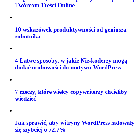
Twórcom Treści Online
10 wskazówek produktywności od geniusza
robotnika
4 Łatwe sposoby, w jakie Nie-koderzy mogą
dodać osobowości do motywu WordPress
7 rzeczy, które wielcy copywriterzy chcieliby
wiedzieć
Jak sprawić, aby witryny WordPress ładowały
się szybciej o 72.7%