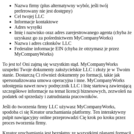
Nazwa firmy (plus alternatywny wybór, jeśli twój
preferowany nie jest dostępny)
Cel twojej LLC
Informacje kontaktowe
Adres wysyłki
Imię i nazwisko oraz adres zarejestrowanego agenta (chyba że
uzyskasz go za pośrednictwem MyCompanyWorks)
Nazwa i adres członków LLC
Federalne informacje EIN (chyba że otrzymasz je przez
MyCompanyWorks)
To jest to! Oni zajmą się wszystkim stąd. MyCompanyWorks
uzupełni Twoje dokumenty założycielskie LLC i złoży je w Twoim
stanie. Dostarczą Ci również dokumenty po formacji, takie jak
spersonalizowana umowa operacyjna i inne. MyCompanyWorks
udostępnia nawet nowy podręcznik LLC i listę startową zawierającą
szczegółowe informacje na temat licencji biznesowych, zezwoleń na
podatek od sprzedaży i zatrudniania pracowników.
Jeśli do tworzenia firmy LLC używasz MyCompanyWorks,
spodoba ci się Kreator uruchamiania platformy. Ten interaktywny
pulpit nawigacyjny online przeprowadzi Cię krok po kroku przez
proces tworzenia firmy.
Kreator uruchamiania jest bezpłatny ze wszystkimi planami formacji