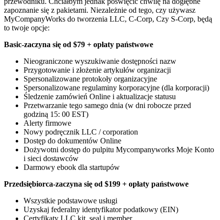
przewodniku. Chciałbym jednak poświęcić chwilę na dogłębne
zapoznanie się z pakietami. Niezależnie od tego, czy używasz
MyCompanyWorks do tworzenia LLC, C-Corp, Czy S-Corp, będą
to twoje opcje:
Basic-zaczyna się od $79 + opłaty państwowe
Nieograniczone wyszukiwanie dostępności nazw
Przygotowanie i złożenie artykułów organizacji
Spersonalizowane protokoły organizacyjne
Spersonalizowane regulaminy korporacyjne (dla korporacji)
Śledzenie zamówień Online i aktualizacje statusu
Przetwarzanie tego samego dnia (w dni robocze przed
godziną 15: 00 EST)
Alerty firmowe
Nowy podręcznik LLC / corporation
Dostęp do dokumentów Online
Dożywotni dostęp do pulpitu Mycompanyworks Moje Konto
i sieci dostawców
Darmowy ebook dla startupów
Przedsiębiorca-zaczyna się od $199 + opłaty państwowe
Wszystkie podstawowe usługi
Uzyskaj federalny identyfikator podatkowy (EIN)
Certyfikaty LLC kit, seal i member