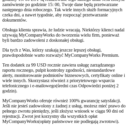
zamówienie po godzinie 15: 00, Twoje dane będą przetwarzane
następnego dnia roboczego. Tak wiele innych służb formacyjnych
czeka dni, a nawet tygodnie, aby rozpocząć przetwarzanie
dokumentów.
Obsługa klienta sprawia, że ludzie wracają. Niektórzy klienci nadal
używają MyCompanyWorks do tworzenia wielu firm, ponieważ
byli bardzo zadowoleni z doskonałej obsługi.
Dla tych z Was, którzy szukają jeszcze lepszej obsługi,
prawdopodobnie warto rozważyć MyCompanyWorks Premium.
Ten dodatek za 99 USD rocznie zawiera usługę zarządzanego
raportu rocznego, pulpit kontrolny zgodności, niestandardowe
alerty, monitorowanie podmiotów biznesowych, certyfikaty online i
wiele innych. Skorzystasz również z priorytetowego wsparcia
telefonicznego i e-mailowego(średni czas Odpowiedzi poniżej 2
godzin).
MyCompanyWorks oferuje również 100% gwarancję satysfakcji.
Jeśli nie jesteś zadowolony z żadnej z usług, możesz mieć prawo do
pełnego zwrotu pieniędzy, jeśli złożysz wniosek w ciągu 90 dni od
rejestracji. Zwrot jest korzystny dla wszystkich opłat
MyCompanyWorks(opłaty państwowe nie podlegają zwrotowi).