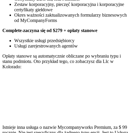
Zestaw korporacyjny, pieczęć korporacyjna i korporacyjne
certyfikaty giełdowe
Okres ważności zaktualizowanych formularzy biznesowych
od MyCompanyForms
Complete-zaczyna się od $279 + opłaty stanowe
Wszystkie usługi przedsiębiorcy
Usługi zarejestrowanych agentów
Opłaty stanowe są automatycznie obliczane po wybraniu typu i
stanu podmiotu. Oto przykład tego, co zobaczysz dla Llc w
Kolorado:
Istnieje inna usługa o nazwie Mycompanyworks Premium, za $ 99
rocznie. Nie jest specyficzny dla żadnego typu encji. Jest to Usługa