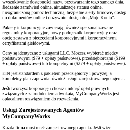
wyszukiwanie dostępności nazw, przetwarzanie tego samego dnia,
śledzenie zamówień online, aktualizacje statusu online,
nieograniczoną pomoc techniczną, bezpłatne alerty firmowe, dostęp
do dokumentów online i dożywotni dostęp do „Moje Konto”.
Pakiety inkorporacyjne zawierają również spersonalizowane
regulaminy korporacyjne, nowy podręcznik korporacyjny oraz
opcję zestawu z pieczęciami korporacyjnymi i korporacyjnymi
certyfikatami giełdowymi.
Ceny są identyczne z usługami LLC. Możesz wybierać między
podstawowymi ($79 + opłaty państwowe), przedsiębiorcami ($199
+ opłaty państwowe) lub kompletnymi ($279 + opłaty państwowe).
EIN jest standardem z pakietem przedsiębiorcy i powyżej, a
kompletny plan zapewnia również usługi zarejestrowanego agenta.
Jeśli tworzysz korporację i chcesz uniknąć opłat prawnych
związanych z zatrudnieniem adwokata, MyCompanyWorks jest
opłacalnym rozwiązaniem do rozważenia.
Usługi Zarejestrowanych Agentów
MyCompanyWorks
Każda firma musi mieć zarejestrowanego agenta. Jeśli więc