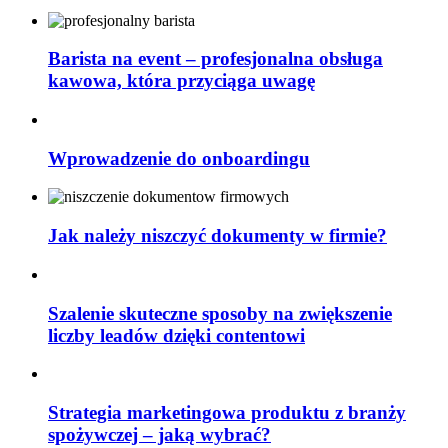
Barista na event – profesjonalna obsługa
kawowa, która przyciąga uwagę
Wprowadzenie do onboardingu
Jak należy niszczyć dokumenty w firmie?
Szalenie skuteczne sposoby na zwiększenie
liczby leadów dzięki contentowi
Strategia marketingowa produktu z branży
spożywczej – jaką wybrać?