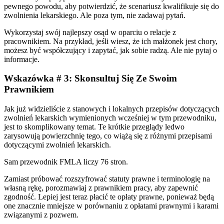
pewnego powodu, aby potwierdzić, że scenariusz kwalifikuje się do
zwolnienia lekarskiego. Ale poza tym, nie zadawaj pytań.
Wykorzystaj swój najlepszy osąd w oparciu o relacje z
pracownikiem. Na przykład, jeśli wiesz, że ich małżonek jest chory,
możesz być współczujący i zapytać, jak sobie radzą. Ale nie pytaj o
informacje.
Wskazówka # 3: Skonsultuj Się Ze Swoim
Prawnikiem
Jak już widzieliście z stanowych i lokalnych przepisów dotyczących
zwolnień lekarskich wymienionych wcześniej w tym przewodniku,
jest to skomplikowany temat. Te krótkie przeglądy ledwo
zarysowują powierzchnię tego, co wiążą się z różnymi przepisami
dotyczącymi zwolnień lekarskich.
Sam przewodnik FMLA liczy 76 stron.
Zamiast próbować rozszyfrować statuty prawne i terminologię na
własną rękę, porozmawiaj z prawnikiem pracy, aby zapewnić
zgodność. Lepiej jest teraz płacić te opłaty prawne, ponieważ będą
one znacznie mniejsze w porównaniu z opłatami prawnymi i karami
związanymi z pozwem.