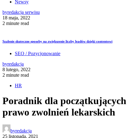
Newsy
by
redakcja serwisu
18 maja, 2022
2 minute read
Szalenie skuteczne sposoby na zwiększenie liczby leadów dzięki contentowi
SEO / Pozycjonowanie
by
redakcja
8 lutego, 2022
2 minute read
HR
Poradnik dla początkujących
prawo zwolnień lekarskich
by
redakcja
25 listopada, 2021