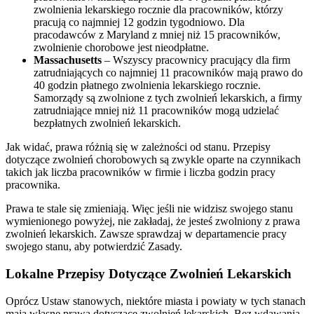
zwolnienia lekarskiego rocznie dla pracowników, którzy
pracują co najmniej 12 godzin tygodniowo. Dla
pracodawców z Maryland z mniej niż 15 pracowników,
zwolnienie chorobowe jest nieodpłatne.
Massachusetts
– Wszyscy pracownicy pracujący dla firm
zatrudniających co najmniej 11 pracowników mają prawo do
40 godzin płatnego zwolnienia lekarskiego rocznie.
Samorządy są zwolnione z tych zwolnień lekarskich, a firmy
zatrudniające mniej niż 11 pracowników mogą udzielać
bezpłatnych zwolnień lekarskich.
Jak widać, prawa różnią się w zależności od stanu. Przepisy
dotyczące zwolnień chorobowych są zwykle oparte na czynnikach
takich jak liczba pracowników w firmie i liczba godzin pracy
pracownika.
Prawa te stale się zmieniają. Więc jeśli nie widzisz swojego stanu
wymienionego powyżej, nie zakładaj, że jesteś zwolniony z prawa
zwolnień lekarskich. Zawsze sprawdzaj w departamencie pracy
swojego stanu, aby potwierdzić Zasady.
Lokalne Przepisy Dotyczące Zwolnień Lekarskich
Oprócz Ustaw stanowych, niektóre miasta i powiaty w tych stanach
mają własne prawa dotyczące zwolnień lekarskich. Bez wdawania