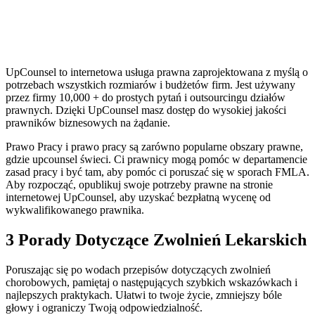
UpCounsel to internetowa usługa prawna zaprojektowana z myślą o
potrzebach wszystkich rozmiarów i budżetów firm. Jest używany
przez firmy 10,000 + do prostych pytań i outsourcingu działów
prawnych. Dzięki UpCounsel masz dostęp do wysokiej jakości
prawników biznesowych na żądanie.
Prawo Pracy i prawo pracy są zarówno popularne obszary prawne,
gdzie upcounsel świeci. Ci prawnicy mogą pomóc w departamencie
zasad pracy i być tam, aby pomóc ci poruszać się w sporach FMLA.
Aby rozpocząć, opublikuj swoje potrzeby prawne na stronie
internetowej UpCounsel, aby uzyskać bezpłatną wycenę od
wykwalifikowanego prawnika.
3 Porady Dotyczące Zwolnień Lekarskich
Poruszając się po wodach przepisów dotyczących zwolnień
chorobowych, pamiętaj o następujących szybkich wskazówkach i
najlepszych praktykach. Ułatwi to twoje życie, zmniejszy bóle
głowy i ograniczy Twoją odpowiedzialność.