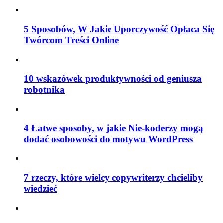
5 Sposobów, W Jakie Uporczywość Opłaca Się
Twórcom Treści Online
10 wskazówek produktywności od geniusza
robotnika
4 Łatwe sposoby, w jakie Nie-koderzy mogą
dodać osobowości do motywu WordPress
7 rzeczy, które wielcy copywriterzy chcieliby
wiedzieć