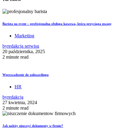
Barista na event – profesjonalna obsługa kawowa, która przyciąga uwagę
Marketing
by
redakcja serwisu
20 października, 2025
2 minute read
Wprowadzenie do onboardingu
HR
by
redakcja
27 kwietnia, 2024
2 minute read
Jak należy niszczyć dokumenty w firmie?