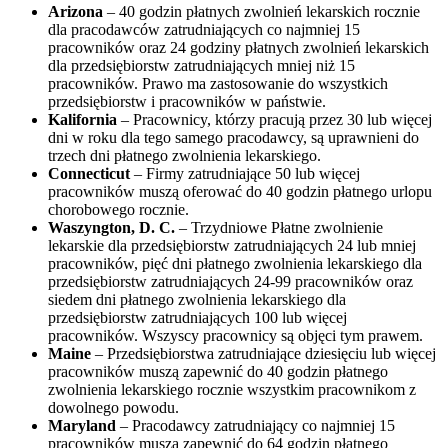
Arizona
– 40 godzin płatnych zwolnień lekarskich rocznie
dla pracodawców zatrudniających co najmniej 15
pracowników oraz 24 godziny płatnych zwolnień lekarskich
dla przedsiębiorstw zatrudniających mniej niż 15
pracowników. Prawo ma zastosowanie do wszystkich
przedsiębiorstw i pracowników w państwie.
Kalifornia
– Pracownicy, którzy pracują przez 30 lub więcej
dni w roku dla tego samego pracodawcy, są uprawnieni do
trzech dni płatnego zwolnienia lekarskiego.
Connecticut
– Firmy zatrudniające 50 lub więcej
pracowników muszą oferować do 40 godzin płatnego urlopu
chorobowego rocznie.
Waszyngton, D. C.
– Trzydniowe Płatne zwolnienie
lekarskie dla przedsiębiorstw zatrudniających 24 lub mniej
pracowników, pięć dni płatnego zwolnienia lekarskiego dla
przedsiębiorstw zatrudniających 24-99 pracowników oraz
siedem dni płatnego zwolnienia lekarskiego dla
przedsiębiorstw zatrudniających 100 lub więcej
pracowników. Wszyscy pracownicy są objęci tym prawem.
Maine
– Przedsiębiorstwa zatrudniające dziesięciu lub więcej
pracowników muszą zapewnić do 40 godzin płatnego
zwolnienia lekarskiego rocznie wszystkim pracownikom z
dowolnego powodu.
Maryland
– Pracodawcy zatrudniający co najmniej 15
pracowników muszą zapewnić do 64 godzin płatnego