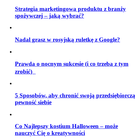
Strategia marketingowa produktu z branży
spożywczej – jaką wybrać?
Nadal grasz w rosyjską ruletkę z Google?
Prawda o nocnym sukcesie (i co trzeba z tym
zrobić)
5 Sposobów, aby chronić swoją przedsiębiorczą
pewność siebie
Co Najlepszy kostium Halloween – może
nauczyć Cię o kreatywności