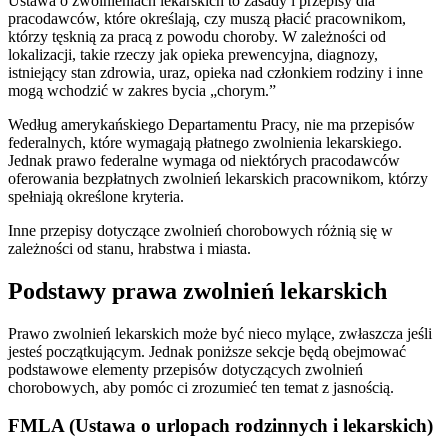
Ustawa o zwolnieniach lekarskich to zasady i przepisy dla
pracodawców, które określają, czy muszą płacić pracownikom,
którzy tęsknią za pracą z powodu choroby. W zależności od
lokalizacji, takie rzeczy jak opieka prewencyjna, diagnozy,
istniejący stan zdrowia, uraz, opieka nad członkiem rodziny i inne
mogą wchodzić w zakres bycia „chorym.”
Według amerykańskiego Departamentu Pracy, nie ma przepisów
federalnych, które wymagają płatnego zwolnienia lekarskiego.
Jednak prawo federalne wymaga od niektórych pracodawców
oferowania bezpłatnych zwolnień lekarskich pracownikom, którzy
spełniają określone kryteria.
Inne przepisy dotyczące zwolnień chorobowych różnią się w
zależności od stanu, hrabstwa i miasta.
Podstawy prawa zwolnień lekarskich
Prawo zwolnień lekarskich może być nieco mylące, zwłaszcza jeśli
jesteś początkującym. Jednak poniższe sekcje będą obejmować
podstawowe elementy przepisów dotyczących zwolnień
chorobowych, aby pomóc ci zrozumieć ten temat z jasnością.
FMLA (Ustawa o urlopach rodzinnych i lekarskich)