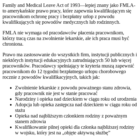
Family and Medical Leave Act of 1993—lepiej znany jako FMLA-
to amerykańskie prawo pracy, które zapewnia kwalifikującym się
pracownikom ochronę pracy i bezpłatny urlop z powodu
kwalifikujących się powodów medycznych lub rodzinnych.
FMLA nie wymaga od pracodawców płacenia pracownikom,
którzy tracą czas na zwolnienie lekarskie, ale ich praca musi być
chroniona.
Prawo ma zastosowanie do wszystkich firm, instytucji publicznych i
niektórych instytucji edukacyjnych zatrudniających 50 lub więcej
pracowników. Pracodawcy spełniający te kryteria muszą zapewnić
pracownikom do 12 tygodni bezpłatnego urlopu chorobowego
rocznie z powodów kwalifikacyjnych, takich jak:
Zwolnienie lekarskie z powodu poważnego stanu zdrowia,
gdy pracownik nie jest w stanie pracować
Narodziny i opieka nad dzieckiem w ciągu roku od urodzenia
Adopcja lub opieka zastępcza nad dzieckiem w ciągu roku od
stażu
Opieka nad najbliższym członkiem rodziny z poważnym
stanem zdrowia
Kwalifikowanie pilnej opieki dla członka najbliższej rodziny
w wojsku, który jest na „objęte aktywną służbę”