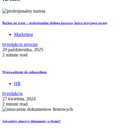
Barista na event – profesjonalna obsługa kawowa, która przyciąga uwagę
Marketing
by
redakcja serwisu
20 października, 2025
2 minute read
Wprowadzenie do onboardingu
HR
by
redakcja
27 kwietnia, 2024
2 minute read
Jak należy niszczyć dokumenty w firmie?