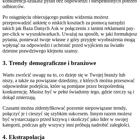
konkurencji-szukasz pytań bez odpowiedzi i niespełnionych potrzeb
odbiorców.
Po osiągnięciu obiecującego punktu widzenia możesz
przeprowadzić ankietę o niskich kosztach za pomocą narzędzi
takich jak Baza Danych Ask w połączeniu z tanimi reklamami pay-
per-click w wyszukiwarkach. Uważaj na sposób, w jaki formułujesz
pytania, ponieważ twoje własne z góry przyjęte wyobrażenia mogą
wpłynąć na odpowiedzi i uchronić przed wyjściem na światło
dzienne prawdziwego klejnotu szansy.
3. Trendy demograficzne i branżowe
Warto zwrócić uwagę na to, co dzieje się w Twojej branży lub
niszy, a także na powiązane dziedziny, z których można przesuwać
odpowiednie podejścia, które są pomijane przez bezpośrednią
konkurencję. Musisz być w pełni świadomy tego, gdzie rzeczy są i
dokąd zmierzają.
Czasami można zidentyfikować pozornie niepowiązane trendy,
połączyć je i cieszyć się szybkim sukcesem. Innym razem możesz
być wystarczająco przed krzywą i skończyć jako lider w swojej
kategorii, podczas gdy wszyscy inni próbują nadrobić zaległości.
4. Ekstrapolacja