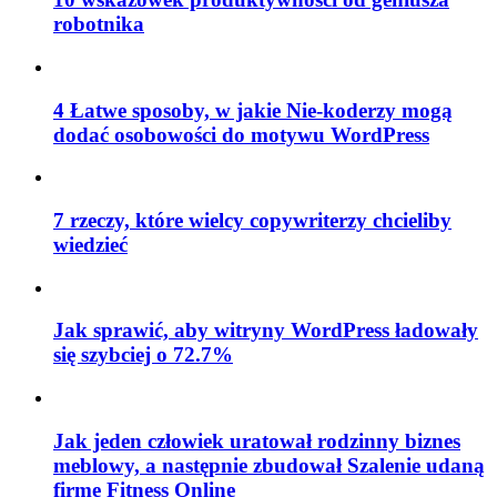
robotnika
4 Łatwe sposoby, w jakie Nie-koderzy mogą
dodać osobowości do motywu WordPress
7 rzeczy, które wielcy copywriterzy chcieliby
wiedzieć
Jak sprawić, aby witryny WordPress ładowały
się szybciej o 72.7%
Jak jeden człowiek uratował rodzinny biznes
meblowy, a następnie zbudował Szalenie udaną
firmę Fitness Online