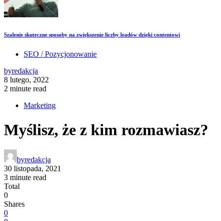
Szalenie skuteczne sposoby na zwiększenie liczby leadów dzięki contentowi
SEO / Pozycjonowanie
by
redakcja
8 lutego, 2022
2 minute read
Marketing
Myślisz, że z kim rozmawiasz?
by
redakcja
30 listopada, 2021
3 minute read
Total
0
Shares
0