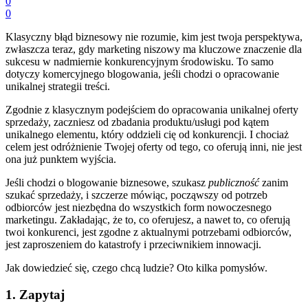
0
0
Klasyczny błąd biznesowy nie rozumie, kim jest twoja perspektywa,
zwłaszcza teraz, gdy marketing niszowy ma kluczowe znaczenie dla
sukcesu w nadmiernie konkurencyjnym środowisku. To samo
dotyczy komercyjnego blogowania, jeśli chodzi o opracowanie
unikalnej strategii treści.
Zgodnie z klasycznym podejściem do opracowania unikalnej oferty
sprzedaży, zaczniesz od zbadania produktu/usługi pod kątem
unikalnego elementu, który oddzieli cię od konkurencji. I chociaż
celem jest odróżnienie Twojej oferty od tego, co oferują inni, nie jest
ona już punktem wyjścia.
Jeśli chodzi o blogowanie biznesowe, szukasz
publiczność
zanim
szukać sprzedaży, i szczerze mówiąc, począwszy od potrzeb
odbiorców jest niezbędna do wszystkich form nowoczesnego
marketingu. Zakładając, że to, co oferujesz, a nawet to, co oferują
twoi konkurenci, jest zgodne z aktualnymi potrzebami odbiorców,
jest zaproszeniem do katastrofy i przeciwnikiem innowacji.
Jak dowiedzieć się, czego chcą ludzie? Oto kilka pomysłów.
1. Zapytaj