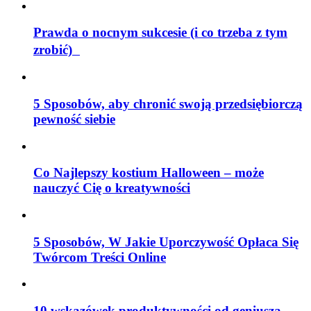
Prawda o nocnym sukcesie (i co trzeba z tym
zrobić)
5 Sposobów, aby chronić swoją przedsiębiorczą
pewność siebie
Co Najlepszy kostium Halloween – może
nauczyć Cię o kreatywności
5 Sposobów, W Jakie Uporczywość Opłaca Się
Twórcom Treści Online
10 wskazówek produktywności od geniusza