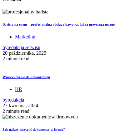
Barista na event – profesjonalna obsługa kawowa, która przyciąga uwagę
Marketing
by
redakcja serwisu
20 października, 2025
2 minute read
Wprowadzenie do onboardingu
HR
by
redakcja
27 kwietnia, 2024
2 minute read
Jak należy niszczyć dokumenty w firmie?