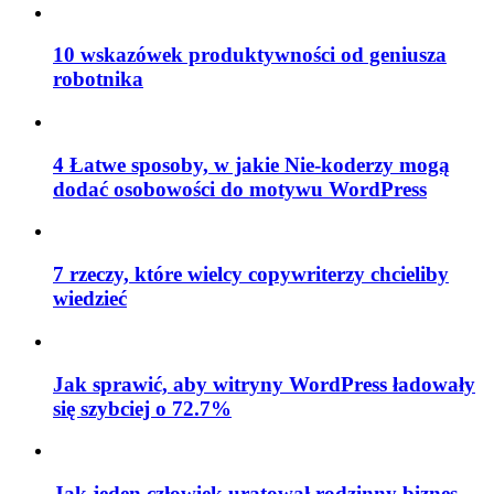
10 wskazówek produktywności od geniusza
robotnika
4 Łatwe sposoby, w jakie Nie-koderzy mogą
dodać osobowości do motywu WordPress
7 rzeczy, które wielcy copywriterzy chcieliby
wiedzieć
Jak sprawić, aby witryny WordPress ładowały
się szybciej o 72.7%
Jak jeden człowiek uratował rodzinny biznes