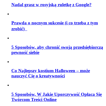
Nadal grasz w rosyjską ruletkę z Google?
Prawda o nocnym sukcesie (i co trzeba z tym
zrobić)
5 Sposobów, aby chronić swoją przedsiębiorczą
pewność siebie
Co Najlepszy kostium Halloween – może
nauczyć Cię o kreatywności
5 Sposobów, W Jakie Uporczywość Opłaca Się
Twórcom Treści Online