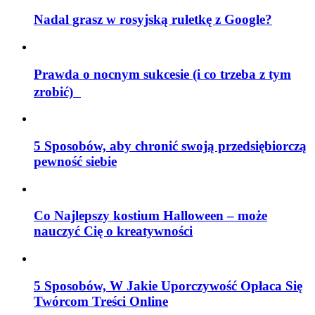
Nadal grasz w rosyjską ruletkę z Google?
Prawda o nocnym sukcesie (i co trzeba z tym
zrobić)
5 Sposobów, aby chronić swoją przedsiębiorczą
pewność siebie
Co Najlepszy kostium Halloween – może
nauczyć Cię o kreatywności
5 Sposobów, W Jakie Uporczywość Opłaca Się
Twórcom Treści Online