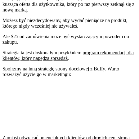
kusząca oferta dla użytkownika, który po raz pierwszy zetknął się z
nową marką.
Możesz być niezdecydowany, aby wydać pieniądze na produkt,
którego nigdy wcześniej nie używałeś.
Ale $25 od zamówienia może być wystarczającym powodem do
zakupu.
Strategia ta jest doskonałym przykładem
program rekomendacji dla
klientów, który napędza sprzedaż
.
Spójrzmy na inną strategię strony docelowej z
Buffy
. Warto
rozważyć użycie go w marketingu:
Zamiast odwracać potencjalnych klientów od drogich cen, strona