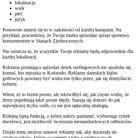
lokalizacja
wiek
płeć
język
Ponownie zmieni się to w zależności od każdej kampanii. Na
przykład, powiedzmy, że Twoja marka sprzedaje sprzęt sportowy
konsumentom w Stanach Zjednoczonych.
Nie oznacza to, że wszystkie Twoje reklamy będą odpowiednie dla
każdej lokalizacji.
Reklama promująca sprzedaż desek surfingowych nie spodoba się
komuś, kto mieszka w Kolorado. Reklamy damskich kijów
golfowych powinny być widoczne tylko przez, jak się domyślacie,
kobiety.
Wiem, że to brzmi prosto, ale zdziwiłbyś się, jak często widzę, że
firmy popełniają takie proste błędy. Starają się dotrzeć do jak
największej liczby osób, co nie jest opłacalną strategią.
Kolejną fajną funkcją, o której należy pamiętać, wybierając rynek
docelowy, jest możliwość tworzenia niestandardowych odbiorców.
Dzięki temu możesz ustawić reklamy tak, aby docierały do
użytkowników, którzy wcześniej z tobą współpracowali.