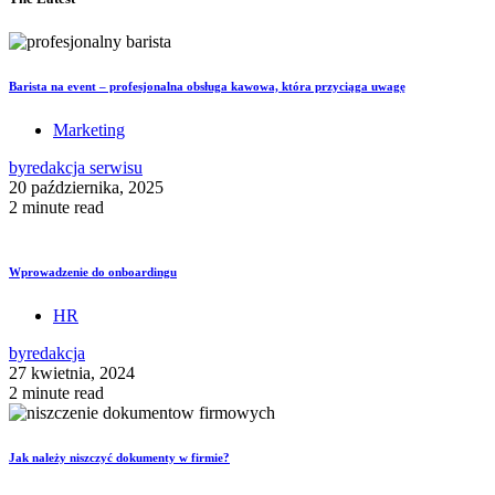
Barista na event – profesjonalna obsługa kawowa, która przyciąga uwagę
Marketing
by
redakcja serwisu
20 października, 2025
2 minute read
Wprowadzenie do onboardingu
HR
by
redakcja
27 kwietnia, 2024
2 minute read
Jak należy niszczyć dokumenty w firmie?