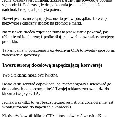
Jedna koszulka jest zgrabna, dobrze pasuje i nie powoduje pocenia
się modelki. Podczas gdy druga koszula jest niechlujna, luźna,
nadchodzi rozpięta i pokryta potem.
Nawet jeśli różnice są upiększone, to jest w porządku. To wciąż
niezwykle skuteczny sposób na promocję marki.
Na zaledwie dwóch zdjęciach firma ta jest w stanie pokazać, jak
różni się od konkurencji, podkreślając najważniejsze zalety swojego
produktu.
Ta kampania w połączeniu z użytecznym CTA to świetny sposób na
zwiększenie sprzedaży.
Twórz stronę docelową napędzającą konwersje
Twoja reklama może być świetna.
Udało ci się wybrać odpowiedni cel marketingowy i skierować go
do idealnych odbiorców, a treść Twojej reklamy zmusza ludzi do
klikania twojego CTA.
Jednak wszystko to jest bezużyteczne, jeśli strona docelowa nie jest
skonfigurowana do napędzania konwersji.
Kiedy użytkownik kliknie CTA, który mówi coś w stylu „Kup