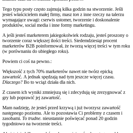
Tego typu posty często zajmują
kilka godzin na stworzenie.
Jeśli
jesteś właścicielem małej firmy, masz
ton
z
inne rzeczy na talerzu
wymagające uwagi: c
serwis ustomer, tworzenie i doskonalenie
produktów, social media i inne formy marketingu.
A jeśli jesteś marketerem jakiegokolwiek rodzaju, jesteś proszony o
tworzenie coraz większej ilości treści.
Siedemdziesiąt procent
marketerów B2B
poinformował, że tworzą więcej treści w tym roku
(w porównaniu do ubiegłego roku).
Powiem ci coś na pewno.:
Większość z tych 70% marketerów nawet nie
twórz epicką
zawartość
.
A jednak spędzają nad tym jeszcze więcej czasu.
Dlaczego?
Bo to wciąż działa dla nich.
Z czasem ich wyniki zmniejszą się i zdecydują się zrezygnować z
gry lub poprawić jej zawartość.
Mam nadzieję, że jesteś przed krzywą i już tworzysz zawartość
następnego poziomu.
Ale to pozostawia Ci problemy z czasem i
zasobami.
To trudne.
nieustannie poświęcać ponad 20 godzin
tygodniowo na tworzenie treści.