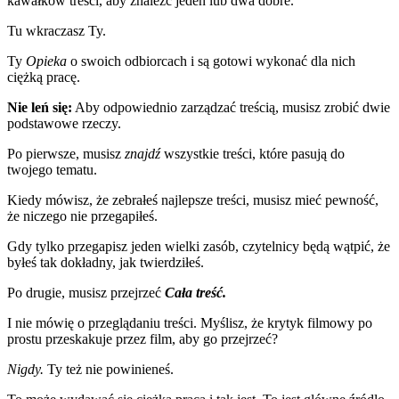
kawałków treści, aby znaleźć jeden lub dwa dobre.
Tu wkraczasz Ty.
Ty
Opieka
o swoich odbiorcach i są gotowi wykonać dla nich
ciężką pracę.
Nie leń się:
Aby odpowiednio zarządzać treścią, musisz zrobić dwie
podstawowe rzeczy.
Po pierwsze, musisz
znajdź
wszystkie treści, które pasują do
twojego tematu.
Kiedy mówisz, że zebrałeś najlepsze treści, musisz mieć pewność,
że niczego nie przegapiłeś.
Gdy tylko przegapisz jeden wielki zasób, czytelnicy będą wątpić, że
byłeś tak dokładny, jak twierdziłeś.
Po drugie, musisz przejrzeć
Cała treść.
I nie mówię o przeglądaniu treści. Myślisz, że krytyk filmowy po
prostu przeskakuje przez film, aby go przejrzeć?
Nigdy.
Ty też nie powinieneś.