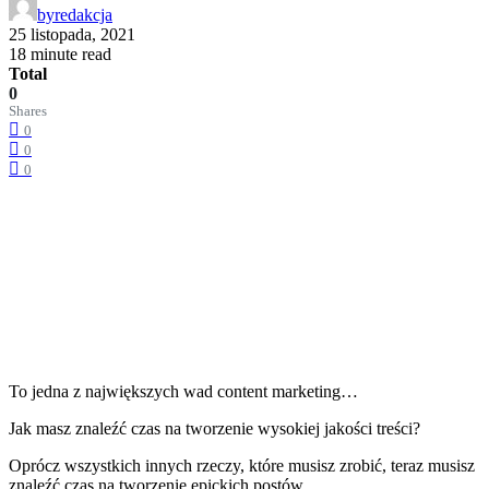
by
redakcja
25 listopada, 2021
18 minute read
Total
0
Shares
0
0
0
To jedna z największych wad
content marketing
…
Jak masz znaleźć czas na
tworzenie wysokiej jakości treści
?
Oprócz wszystkich innych rzeczy, które musisz zrobić, teraz musisz
znaleźć czas na tworzenie epickich postów.