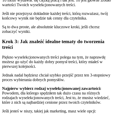
To może wydawać się ciężką pracą i tak jest. To jest główne źródło
wartości Twoich wyselekcjonowanych treści.
Jeśli nie przejrzysz dokładnie każdej treści, którą rozważasz, twój
końcowy wynik nie będzie tak cenny dla czytelnika.
Są to dwa proste, ale absolutnie kluczowe kroki, jeśli chcesz
zobaczyć wyniki.
Krok 3: Jak znaleźć idealne tematy do tworzenia
treści
Piękno wyselekcjonowanych treści polega na tym, że naprawdę
możesz go użyć do
każdy dobry pomysł treści, który miałeś w
pierwszej kolejności
.
Jednak nadal będziesz chciał szybko przejść przez ten 3-stopniowy
proces wybierania dobrych pomysłów.
Najpierw wybierz rodzaj wyselekcjonowanej zawartości:
Powodem, dla którego spędziłem tak dużo czasu na różnych
rodzajach wyselekcjonowanych treści, Jest to, że musisz wiedzieć,
które z nich są najbardziej cenione przez twoich czytelników.
Jeśli jesteś w niszy, takiej jak marketing, masz wiele opcji: