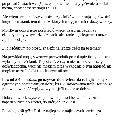
po ponad 5 latach wciąż piszę na te same tematy-głównie o social
media, content marketingu i SEO.
Ale wiem, że niektórzy z moich czytelników interesują się również
innymi tematami, tematami, w których mogę nie mieć dużej wiedzy.
Mógłbym oczywiście poświęcić więcej czasu na badania i
eksperymenty w tych dziedzinach, ale stanie się ekspertem może
zająć miesiące.
Lub
Mógłbym po prostu znaleźć najlepsze treści na te tematy.
Na przykład mogę stworzyć przewodnik po zakupie firmy online z
wybranymi treściami. To jest coś, z czym nie mam zbyt dużego
doświadczenia, więc nie mogłem teraz wygodnie o tym napisać, ale
mogłem to zrobić dla moich czytelników.
Powód # 4 – możesz go używać do otwierania relacji:
Jedną z
ogromnych potencjalnych korzyści z kuratorowania treści Jest to, że
zapewnia wartość wpływowym—jeśli robisz to dobrze.
Dobry kawałek wyselekcjonowanej treści będzie faktycznie
napędzał ruch do źródeł, do których linkujesz.
Ponadto, jeśli
tylko
Dołącz najlepsze z najlepszych, zwiększa