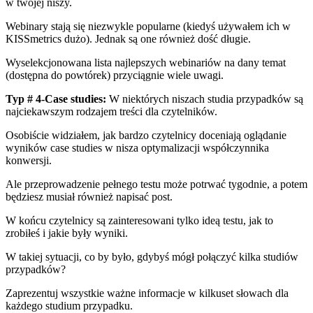
w twojej niszy.
Webinary stają się niezwykle popularne (kiedyś używałem
ich w
KISSmetrics
dużo). Jednak są one również dość długie.
Wyselekcjonowana lista najlepszych webinariów na dany temat
(dostępna do powtórek) przyciągnie wiele uwagi.
Typ # 4-Case studies:
W niektórych niszach studia przypadków są
najciekawszym rodzajem treści dla czytelników.
Osobiście widziałem, jak bardzo czytelnicy doceniają oglądanie
wyników case studies w
nisza optymalizacji współczynnika
konwersji
.
Ale przeprowadzenie pełnego testu może potrwać tygodnie, a potem
będziesz musiał również napisać post.
W końcu czytelnicy są zainteresowani tylko ideą testu, jak to
zrobiłeś i jakie były wyniki.
W takiej sytuacji, co by było, gdybyś mógł połączyć kilka studiów
przypadków?
Zaprezentuj wszystkie ważne informacje w kilkuset słowach dla
każdego studium przypadku.