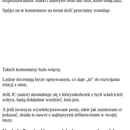
rozpoznawalność marki i autorytet osób lub firm, które dołączasz.
Spójrz na te komentarze na temat
dość przeciętny roundup
:
Takich komentarzy było więcej.
Ludzie doceniają bycie opisywanym, co daje „in” do rozwijania
relacji z nimi.
Jeśli JC (autor) skontaktuje się z którymkolwiek z tych właścicieli
witryn, będą dokładnie wiedzieć, kim jest.
A jeśli tworzysz wyselekcjonowane posty, takie jak zamierzam ci
pokazać, działa to nawet z najlepszymi influencerami w twojej
niszy.