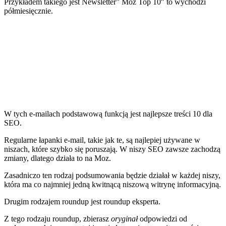
Przykładem takiego jest
Newsletter” Moz Top 10″
to wychodzi
półmiesięcznie.
W tych e-mailach podstawową funkcją jest najlepsze treści 10 dla
SEO.
Regularne łapanki e-mail, takie jak te, są najlepiej używane w
niszach, które szybko się poruszają. W niszy SEO zawsze zachodzą
zmiany, dlatego działa to na Moz.
Zasadniczo ten rodzaj podsumowania będzie działał w każdej niszy,
która ma co najmniej jedną kwitnącą niszową witrynę informacyjną.
Drugim rodzajem roundup jest roundup eksperta.
Z tego rodzaju roundup, zbierasz
oryginał
odpowiedzi od