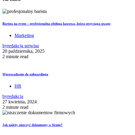
Barista na event – profesjonalna obsługa kawowa, która przyciąga uwagę
Marketing
by
redakcja serwisu
20 października, 2025
2 minute read
Wprowadzenie do onboardingu
HR
by
redakcja
27 kwietnia, 2024
2 minute read
Jak należy niszczyć dokumenty w firmie?