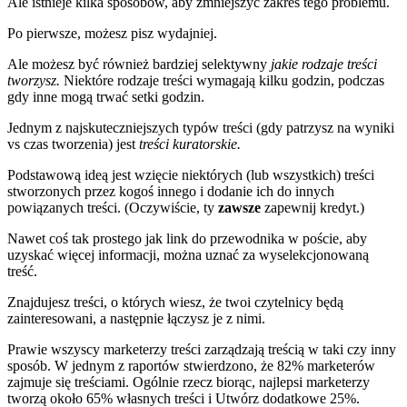
Ale istnieje kilka sposobów, aby zmniejszyć zakres tego problemu.
Po pierwsze, możesz
pisz wydajniej
.
Ale możesz być również bardziej selektywny
jakie rodzaje treści
tworzysz.
Niektóre rodzaje treści wymagają kilku godzin, podczas
gdy inne mogą trwać setki godzin.
Jednym z najskuteczniejszych typów treści (gdy patrzysz na wyniki
vs czas tworzenia) jest
treści kuratorskie.
Podstawową ideą jest wzięcie niektórych (lub wszystkich) treści
stworzonych przez kogoś innego i dodanie ich do innych
powiązanych treści. (Oczywiście, ty
zawsze
zapewnij kredyt.)
Nawet coś tak prostego jak link do przewodnika w poście, aby
uzyskać więcej informacji, można uznać za wyselekcjonowaną
treść.
Znajdujesz treści, o których wiesz, że twoi czytelnicy będą
zainteresowani, a następnie łączysz je z nimi.
Prawie wszyscy marketerzy treści zarządzają treścią w taki czy inny
sposób. W jednym z raportów stwierdzono, że
82% marketerów
zajmuje się treściami
.
Ogólnie rzecz biorąc, najlepsi marketerzy
tworzą około 65% własnych treści i
Utwórz dodatkowe 25%
.