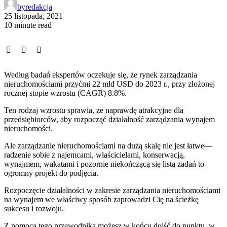
by
redakcja
25 listopada, 2021
10 minute read
Według badań ekspertów oczekuje się, że rynek zarządzania
nieruchomościami przyćmi 22 mld USD do 2023 r., przy złożonej
rocznej stopie wzrostu (CAGR) 8.8%.
Ten rodzaj wzrostu sprawia, że naprawdę atrakcyjne dla
przedsiębiorców, aby rozpocząć działalność zarządzania wynajem
nieruchomości.
Ale zarządzanie nieruchomościami na dużą skalę nie jest łatwe—
radzenie sobie z najemcami, właścicielami, konserwacją,
wynajmem, wakatami i pozornie niekończącą się listą zadań to
ogromny projekt do podjęcia.
Rozpoczęcie działalności w zakresie zarządzania nieruchomościami
na wynajem we właściwy sposób zaprowadzi Cię na ścieżkę
sukcesu i rozwoju.
Z pomocą tego przewodnika możesz w końcu dojść do punktu, w