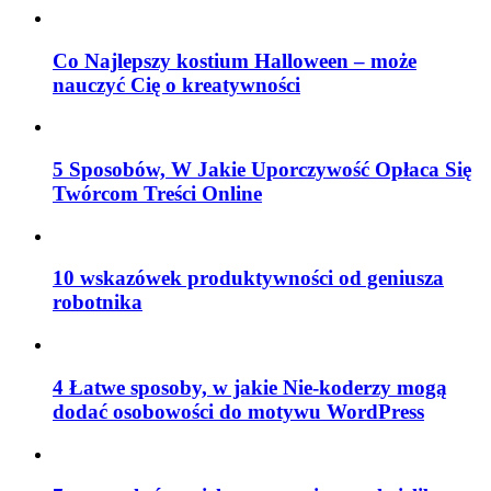
Co Najlepszy kostium Halloween – może
nauczyć Cię o kreatywności
5 Sposobów, W Jakie Uporczywość Opłaca Się
Twórcom Treści Online
10 wskazówek produktywności od geniusza
robotnika
4 Łatwe sposoby, w jakie Nie-koderzy mogą
dodać osobowości do motywu WordPress