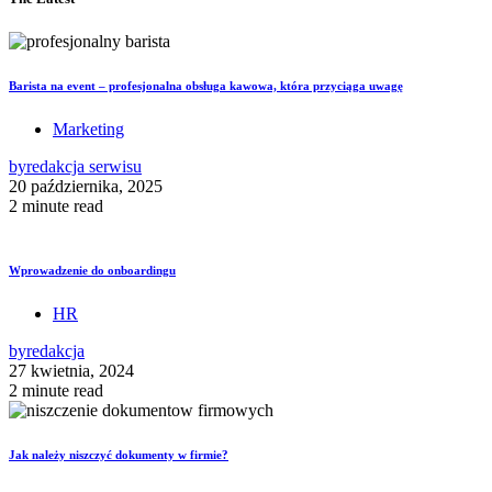
Barista na event – profesjonalna obsługa kawowa, która przyciąga uwagę
Marketing
by
redakcja serwisu
20 października, 2025
2 minute read
Wprowadzenie do onboardingu
HR
by
redakcja
27 kwietnia, 2024
2 minute read
Jak należy niszczyć dokumenty w firmie?