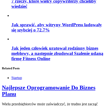
7 rzeczy, które wielcy copywriterzy chcieliby
wiedzieć
Jak sprawić, aby witryny WordPress ładowały
się szybciej o 72.7%
Jak jeden człowiek uratował rodzinny biznes
meblowy, a następnie zbudował Szalenie udaną
firmę Fitness Online
Related Posts
Startup
Najlepsze Oprogramowanie Do Biznes
Planu
Wielu przedsiębiorców może zaświadczyć, że trudno jest zacząć