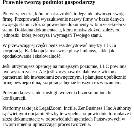
Prawnie tworzą podmiot gospodarczy
Pierwszą rzeczą, którą musisz zrobić, to legalnie utworzyć swoją
firmę. Przeprowadź wyszukiwanie nazwy firmy w bazie danych
swojego stanu i złóż odpowiednie dokumenty w biurze sekretarza
stanu. Dokładna dokumentacja, którą musisz złożyć, zależy od
jednostki, którą tworzysz i wymagań Twojego stanu.
W przeważającej części będziesz decydować między LLC a
korporacją. Każda opcja ma swoje plusy i minusy, takie jak
opodatkowanie i skalowalność.
Jeśli utrzymujesz operację na mniejszym poziomie, LLC powinna
być wystarczająca. Ale jeśli zaczynasz działalność z wieloma
partnerami lub inwestorami zewnętrznymi i planujesz upublicznić
firmę pewnego dnia, korporacja będzie lepszym rozwiązaniem.
Polecam korzystanie z usługi tworzenia biznesu online do
konfiguracji.
Platformy takie jak LegalZoom, Incfile, ZenBusiness I Inc Authority
są świetnymi opcjami. Służby te wypełnią odpowiednie formularze i
złożą dokumentację w odpowiednich agencjach Państwowych w
Twoim imieniu-upraszczając proces tworzenia.