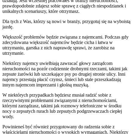
działają. Jeśli wcześniej pracowałeś w branży nieruchomości,
prawdopodobnie zdajesz sobie sprawę z ciągłych niespodzianek i
unikalnych scenariuszy, które otrzymasz.
Dla tych z Was, którzy są nowi w branży, przygotuj się na wyboistą
jazdę.
Większość problemów będzie związana z najemcami. Podczas gdy
zdecydowana większość najemców będzie cicha i łatwa w
utrzymaniu, garstka z nich naprawdę sprawi, że zarobisz na
utrzymanie.
Niektórzy najemcy uwielbiają zawracać głowy zarządcom
nieruchomości na pozór codziennie drobnymi rzeczami, takimi jak
zepsute żarówki lub szczekające psy po drugiej stronie ulicy. Inni
najemcy przestają płacić czynsz, śmieci lub stale przeszkadzają
innym najemcom imprezami i głośną muzyką.
W niektórych przypadkach będziesz musiał radzić sobie z
rzeczywistymi problemami związanymi z nieruchomościami,
którymi zarządzasz, takimi jak rozmowy telefoniczne w środku
nocy o zepsutych rurach lub zepsutych podgrzewaczach ciepłej
wody.
Powinieneś być również przygotowany do radzenia sobie z
właścicielami nieruchomości o wysokich wymaganiach. Niektórzy