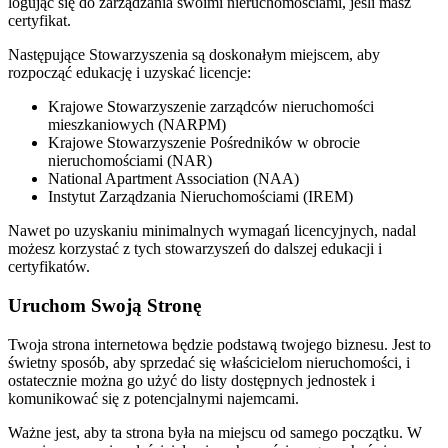
logując się do zarządzania swoimi nieruchomościami, jeśli masz
certyfikat.
Następujące Stowarzyszenia są doskonałym miejscem, aby
rozpocząć edukację i uzyskać licencje:
Krajowe Stowarzyszenie zarządców nieruchomości
mieszkaniowych (NARPM)
Krajowe Stowarzyszenie Pośredników w obrocie
nieruchomościami (NAR)
National Apartment Association (NAA)
Instytut Zarządzania Nieruchomościami (IREM)
Nawet po uzyskaniu minimalnych wymagań licencyjnych, nadal
możesz korzystać z tych stowarzyszeń do dalszej edukacji i
certyfikatów.
Uruchom Swoją Stronę
Twoja strona internetowa będzie podstawą twojego biznesu. Jest to
świetny sposób, aby sprzedać się właścicielom nieruchomości, i
ostatecznie można go użyć do listy dostępnych jednostek i
komunikować się z potencjalnymi najemcami.
Ważne jest, aby ta strona była na miejscu od samego początku. W