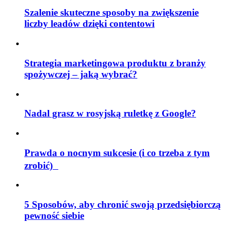
Szalenie skuteczne sposoby na zwiększenie
liczby leadów dzięki contentowi
Strategia marketingowa produktu z branży
spożywczej – jaką wybrać?
Nadal grasz w rosyjską ruletkę z Google?
Prawda o nocnym sukcesie (i co trzeba z tym
zrobić)
5 Sposobów, aby chronić swoją przedsiębiorczą
pewność siebie