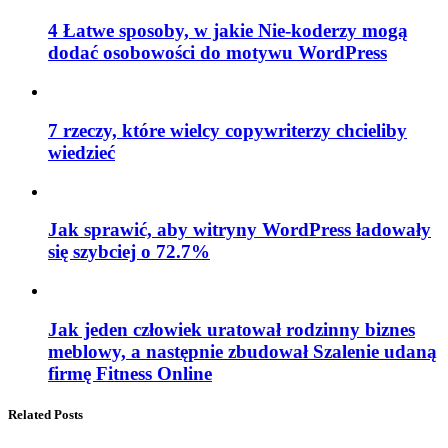
4 Łatwe sposoby, w jakie Nie-koderzy mogą
dodać osobowości do motywu WordPress
7 rzeczy, które wielcy copywriterzy chcieliby
wiedzieć
Jak sprawić, aby witryny WordPress ładowały
się szybciej o 72.7%
Jak jeden człowiek uratował rodzinny biznes
meblowy, a następnie zbudował Szalenie udaną
firmę Fitness Online
Related Posts