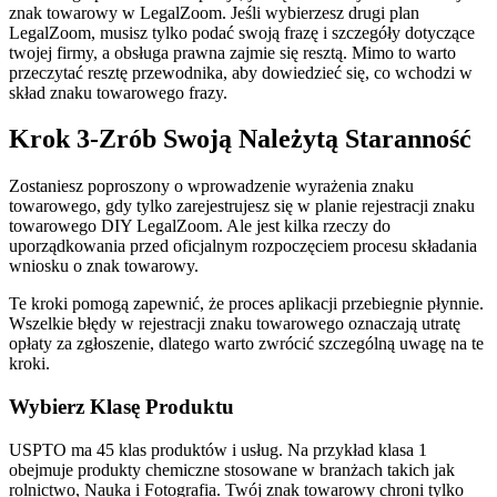
znak towarowy w LegalZoom. Jeśli wybierzesz drugi plan
LegalZoom, musisz tylko podać swoją frazę i szczegóły dotyczące
twojej firmy, a obsługa prawna zajmie się resztą. Mimo to warto
przeczytać resztę przewodnika, aby dowiedzieć się, co wchodzi w
skład znaku towarowego frazy.
Krok 3-Zrób Swoją Należytą Staranność
Zostaniesz poproszony o wprowadzenie wyrażenia znaku
towarowego, gdy tylko zarejestrujesz się w planie rejestracji znaku
towarowego DIY LegalZoom. Ale jest kilka rzeczy do
uporządkowania przed oficjalnym rozpoczęciem procesu składania
wniosku o znak towarowy.
Te kroki pomogą zapewnić, że proces aplikacji przebiegnie płynnie.
Wszelkie błędy w rejestracji znaku towarowego oznaczają utratę
opłaty za zgłoszenie, dlatego warto zwrócić szczególną uwagę na te
kroki.
Wybierz Klasę Produktu
USPTO ma 45 klas produktów i usług. Na przykład klasa 1
obejmuje produkty chemiczne stosowane w branżach takich jak
rolnictwo, Nauka i Fotografia. Twój znak towarowy chroni tylko