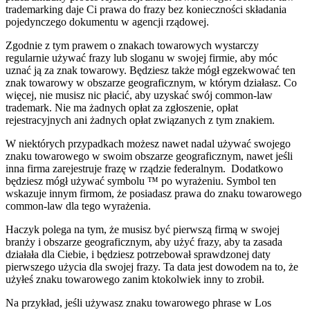
trademarking daje Ci prawa do frazy bez konieczności składania
pojedynczego dokumentu w agencji rządowej.
Zgodnie z tym prawem o znakach towarowych wystarczy
regularnie używać frazy lub sloganu w swojej firmie, aby móc
uznać ją za znak towarowy. Będziesz także mógł egzekwować ten
znak towarowy w obszarze geograficznym, w którym działasz. Co
więcej, nie musisz nic płacić, aby uzyskać swój common-law
trademark. Nie ma żadnych opłat za zgłoszenie, opłat
rejestracyjnych ani żadnych opłat związanych z tym znakiem.
W niektórych przypadkach możesz nawet nadal używać swojego
znaku towarowego w swoim obszarze geograficznym, nawet jeśli
inna firma zarejestruje frazę w rządzie federalnym. Dodatkowo
będziesz mógł używać symbolu ™ po wyrażeniu. Symbol ten
wskazuje innym firmom, że posiadasz prawa do znaku towarowego
common-law dla tego wyrażenia.
Haczyk polega na tym, że musisz być pierwszą firmą w swojej
branży i obszarze geograficznym, aby użyć frazy, aby ta zasada
działała dla Ciebie, i będziesz potrzebował sprawdzonej daty
pierwszego użycia dla swojej frazy. Ta data jest dowodem na to, że
użyłeś znaku towarowego zanim ktokolwiek inny to zrobił.
Na przykład, jeśli używasz znaku towarowego phrase w Los