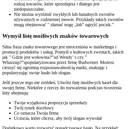
rodzaj towarów, które sprzedajesz i dlatego jest
niedopuszczalne.
Nie można wyróżnić zwykłych lub banalnych zwrotów
używanych w codziennej mowie. Przykłady takich zwrotów
mogą obejmować ” złamać nogę „lub” ugryźć pocisk.”
Wymyśl listę możliwych znaków towarowych
Silna fraza znaku towarowego jest nieoceniona w marketingu i
promocji produktów i usług. Pomyśl o kultowych zwrotach, takich
jak ” Gdzie jest wołowina?”od Wendy’ s czy ”
Whazzup?”spopularyzowana przez firmę Budweiser. Możesz
cieszyć się ogromną rozpoznawalnością marki, znakując i
popularyzując swoje hasło lub slogan.
Jeśli jeszcze tego nie zrobiłeś, Utwórz listę możliwych haseł dla
swojej firmy. Niektóre z rzeczy do rozważenia podczas tworzenia
listy obejmują:
Twoja wyjątkowa propozycja sprzedaży
Twój rynek docelowy
Co oznacza Twoja firma
Uczucia, które chcesz, aby twój slogan wywołał
Dodatkowo warto rozważyć ponadczasowe hasło. Na przykład: