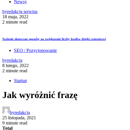
Newsy
by
redakcja serwisu
18 maja, 2022
2 minute read
Szalenie skuteczne sposoby na zwiększenie liczby leadów dzięki contentowi
SEO / Pozycjonowanie
by
redakcja
8 lutego, 2022
2 minute read
Startup
Jak wyróżnić frazę
by
redakcja
25 listopada, 2021
9 minute read
Total