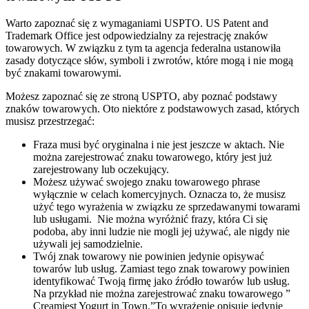
Warto zapoznać się z wymaganiami USPTO. US Patent and
Trademark Office jest odpowiedzialny za rejestrację znaków
towarowych. W związku z tym ta agencja federalna ustanowiła
zasady dotyczące słów, symboli i zwrotów, które mogą i nie mogą
być znakami towarowymi.
Możesz zapoznać się ze stroną USPTO, aby poznać podstawy
znaków towarowych. Oto niektóre z podstawowych zasad, których
musisz przestrzegać:
Fraza musi być oryginalna i nie jest jeszcze w aktach. Nie
można zarejestrować znaku towarowego, który jest już
zarejestrowany lub oczekujący.
Możesz używać swojego znaku towarowego phrase
wyłącznie w celach komercyjnych. Oznacza to, że musisz
użyć tego wyrażenia w związku ze sprzedawanymi towarami
lub usługami. Nie można wyróżnić frazy, która Ci się
podoba, aby inni ludzie nie mogli jej używać, ale nigdy nie
używali jej samodzielnie.
Twój znak towarowy nie powinien jedynie opisywać
towarów lub usług. Zamiast tego znak towarowy powinien
identyfikować Twoją firmę jako źródło towarów lub usług.
Na przykład nie można zarejestrować znaku towarowego ”
Creamiest Yogurt in Town.”To wyrażenie opisuje jedynie