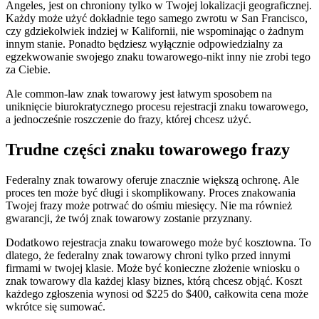
Angeles, jest on chroniony tylko w Twojej lokalizacji geograficznej.
Każdy może użyć dokładnie tego samego zwrotu w San Francisco,
czy gdziekolwiek indziej w Kalifornii, nie wspominając o żadnym
innym stanie. Ponadto będziesz wyłącznie odpowiedzialny za
egzekwowanie swojego znaku towarowego-nikt inny nie zrobi tego
za Ciebie.
Ale common-law znak towarowy jest łatwym sposobem na
uniknięcie biurokratycznego procesu rejestracji znaku towarowego,
a jednocześnie roszczenie do frazy, której chcesz użyć.
Trudne części znaku towarowego frazy
Federalny znak towarowy oferuje znacznie większą ochronę. Ale
proces ten może być długi i skomplikowany. Proces znakowania
Twojej frazy może potrwać do ośmiu miesięcy. Nie ma również
gwarancji, że twój znak towarowy zostanie przyznany.
Dodatkowo rejestracja znaku towarowego może być kosztowna. To
dlatego, że federalny znak towarowy chroni tylko przed innymi
firmami w twojej klasie. Może być konieczne złożenie wniosku o
znak towarowy dla każdej klasy biznes, którą chcesz objąć. Koszt
każdego zgłoszenia wynosi od $225 do $400, całkowita cena może
wkrótce się sumować.