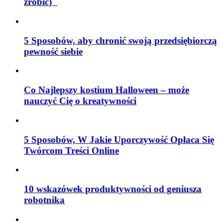
zrobić)
5 Sposobów, aby chronić swoją przedsiębiorczą
pewność siebie
Co Najlepszy kostium Halloween – może
nauczyć Cię o kreatywności
5 Sposobów, W Jakie Uporczywość Opłaca Się
Twórcom Treści Online
10 wskazówek produktywności od geniusza
robotnika