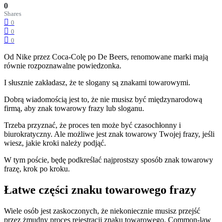
0
Shares
0
0
0
Od Nike przez Coca-Colę po De Beers, renomowane marki mają
równie rozpoznawalne powiedzonka.
I słusznie zakładasz, że te slogany są znakami towarowymi.
Dobrą wiadomością jest to, że nie musisz być międzynarodową
firmą, aby znak towarowy frazy lub sloganu.
Trzeba przyznać, że proces ten może być czasochłonny i
biurokratyczny. Ale możliwe jest znak towarowy Twojej frazy, jeśli
wiesz, jakie kroki należy podjąć.
W tym poście, będę podkreślać najprostszy sposób znak towarowy
frazę, krok po kroku.
Łatwe części znaku towarowego frazy
Wiele osób jest zaskoczonych, że niekoniecznie musisz przejść
przez żmudny proces rejestracji znaku towarowego. Common-law