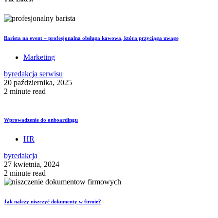
Barista na event – profesjonalna obsługa kawowa, która przyciąga uwagę
Marketing
by
redakcja serwisu
20 października, 2025
2 minute read
Wprowadzenie do onboardingu
HR
by
redakcja
27 kwietnia, 2024
2 minute read
Jak należy niszczyć dokumenty w firmie?