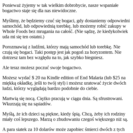
Ponieważ żyjemy w tak wielkim dobrobycie, nasze wspaniałe
bogactwo staje się dla nas niewidoczne.
Myślimy, że będziemy czuć się bogaci, gdy dostaniemy odpowiedni
samochód, lub odpowiednią torebkę, lub możemy robić zakupy w
Whole Foods bez mrugania na całość. (Nie sądzę, że kiedykolwiek
uda mi się ten ostatni.)
Porozmawiaj z ludźmi, którzy mają samochód lub torebkę. Nie
czują się bogaci. Taki postęp jest jak pogoń za horyzontem. Nie
dotrzesz tam bez względu na to, jak szybko biegniesz.
Ale teraz możesz poczuć swoje bogactwo.
Możesz wydać $ 20 na Kindle edition of End Malaria (lub $25 na
miękką okładkę, jeśli to twój styl) i możesz uratować życie dwóch
ludzi, którzy wyglądają bardzo podobnie do ciebie.
Martwią się nocą. Ciężko pracują w ciągu dnia. Są sfrustrowani.
Wkurzają się na sąsiadów.
Myślą, że ich dzieci są piękne, kiedy śpią. Chcą, żeby ich rodziny
miały coś lepszego. Marzą o zbudowaniu czegoś większego niż są.
A para siatek za 10 dolarów może zapobiec śmierci dwóch z tych