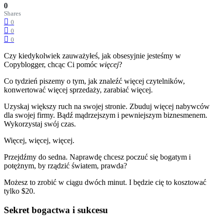
0
Shares
0
0
0
Czy kiedykolwiek zauważyłeś, jak obsesyjnie jesteśmy w
Copyblogger, chcąc Ci pomóc
więcej
?
Co tydzień piszemy o tym, jak znaleźć więcej czytelników,
konwertować więcej sprzedaży, zarabiać więcej.
Uzyskaj większy ruch na swojej stronie. Zbuduj więcej nabywców
dla swojej firmy. Bądź mądrzejszym i pewniejszym biznesmenem.
Wykorzystaj swój czas.
Więcej, więcej, więcej.
Przejdźmy do sedna. Naprawdę chcesz poczuć się bogatym i
potężnym, by rządzić światem, prawda?
Możesz to zrobić w ciągu dwóch minut. I będzie cię to kosztować
tylko $20.
Sekret bogactwa i sukcesu