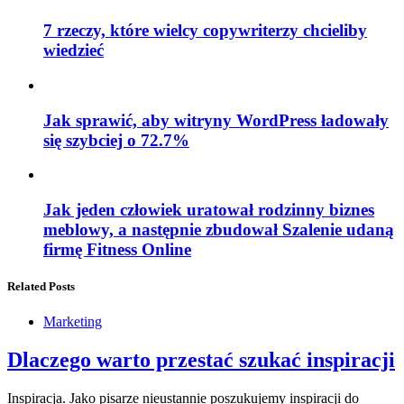
7 rzeczy, które wielcy copywriterzy chcieliby
wiedzieć
Jak sprawić, aby witryny WordPress ładowały
się szybciej o 72.7%
Jak jeden człowiek uratował rodzinny biznes
meblowy, a następnie zbudował Szalenie udaną
firmę Fitness Online
Related Posts
Marketing
Dlaczego warto przestać szukać inspiracji
Inspiracja. Jako pisarze nieustannie poszukujemy inspiracji do