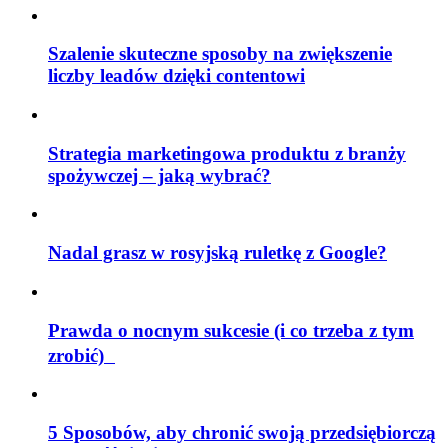
Szalenie skuteczne sposoby na zwiększenie
liczby leadów dzięki contentowi
Strategia marketingowa produktu z branży
spożywczej – jaką wybrać?
Nadal grasz w rosyjską ruletkę z Google?
Prawda o nocnym sukcesie (i co trzeba z tym
zrobić)
5 Sposobów, aby chronić swoją przedsiębiorczą