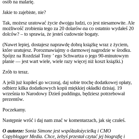
osób na malarię.
Jakie to zajebiste, nie?
Tak, możesz uratować życie dwojgu ludzi, co jest niesamowite. Ale
możliwość zrobienia tego za 20 dolarów-na co ostatnio wydałeś 20
dolców? – to sprawia, że jesteś cudownie bogaty.
(Nawet lepiej, dostajesz naprawdę dobrą książkę wraz z życiem,
które uratujesz. Porozmawiajmy o darmowej nagrodzie w środku.
Spójrz na Rozdział Tony ’ ego Schwartza o jego 90-minutowym
planie — jest wart wiele, wiele razy więcej niż koszt książki.)
Zrób to teraz.
A jeśli już kupiłeś go wczoraj, daj sobie trochę dodatkowej opłaty,
odbierz kilka dodatkowych kopii miękkiej okładki dzisiaj. 19
września to Narodowy Dzień puddingu, będziesz potrzebował
prezentów.
Poczekamy.
Następnie wróć i daj nam znać w komentarzach, jak się czułeś.
O autorze:
Sonia Simone jest współzałożycielką i CMO
Copyblogger Media. Chce, żebyś przestał czytać jej biografię i