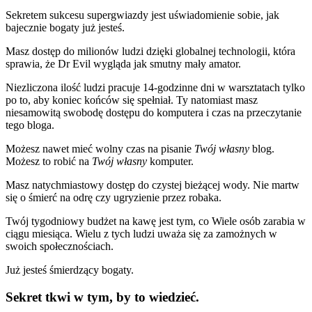
Sekretem sukcesu supergwiazdy jest uświadomienie sobie, jak
bajecznie bogaty już jesteś.
Masz dostęp do milionów ludzi dzięki globalnej technologii, która
sprawia, że Dr Evil wygląda jak smutny mały amator.
Niezliczona ilość ludzi pracuje 14-godzinne dni w warsztatach tylko
po to, aby koniec końców się spełniał. Ty natomiast masz
niesamowitą swobodę dostępu do komputera i czas na przeczytanie
tego bloga.
Możesz nawet mieć wolny czas na pisanie
Twój własny
blog.
Możesz to robić na
Twój własny
komputer.
Masz natychmiastowy dostęp do czystej bieżącej wody. Nie martw
się o śmierć na odrę czy ugryzienie przez robaka.
Twój tygodniowy budżet na kawę jest tym, co Wiele osób zarabia w
ciągu miesiąca. Wielu z tych ludzi uważa się za zamożnych w
swoich społecznościach.
Już jesteś śmierdzący bogaty.
Sekret tkwi w tym, by to wiedzieć.