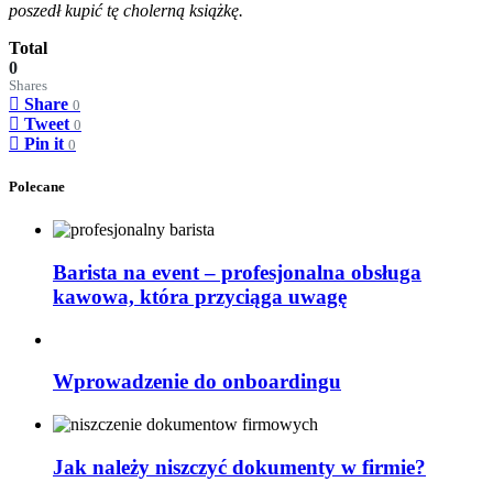
poszedł kupić tę cholerną książkę.
Total
0
Shares
Share
0
Tweet
0
Pin it
0
Polecane
Barista na event – profesjonalna obsługa
kawowa, która przyciąga uwagę
Wprowadzenie do onboardingu
Jak należy niszczyć dokumenty w firmie?