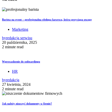
Barista na event – profesjonalna obsługa kawowa, która przyciąga uwagę
Marketing
by
redakcja serwisu
20 października, 2025
2 minute read
Wprowadzenie do onboardingu
HR
by
redakcja
27 kwietnia, 2024
2 minute read
Jak należy niszczyć dokumenty w firmie?