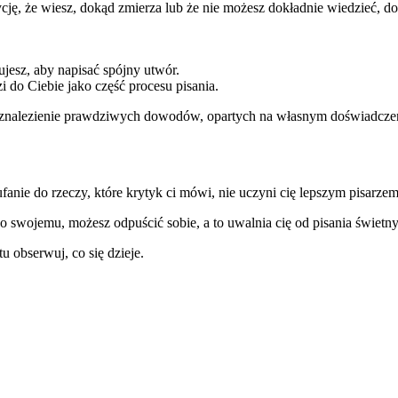
pozycję, że wiesz, dokąd zmierza lub że nie możesz dokładnie wiedzie
ujesz, aby napisać spójny utwór.
i do Ciebie jako część procesu pisania.
 o znalezienie prawdziwych dowodów, opartych na własnym doświadczen
fanie do rzeczy, które krytyk ci mówi, nie uczyni cię lepszym pisarze
 swojemu, możesz odpuścić sobie, a to uwalnia cię od pisania świetny
u obserwuj, co się dzieje.