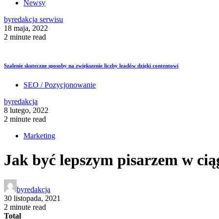
Newsy
by
redakcja serwisu
18 maja, 2022
2 minute read
Szalenie skuteczne sposoby na zwiększenie liczby leadów dzięki contentowi
SEO / Pozycjonowanie
by
redakcja
8 lutego, 2022
2 minute read
Marketing
Jak być lepszym pisarzem w cią
by
redakcja
30 listopada, 2021
2 minute read
Total