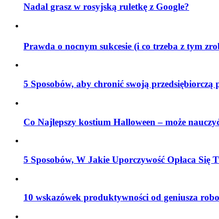
Nadal grasz w rosyjską ruletkę z Google?
Prawda o nocnym sukcesie (i co trzeba z tym zr
5 Sposobów, aby chronić swoją przedsiębiorczą 
Co Najlepszy kostium Halloween – może nauczyć
5 Sposobów, W Jakie Uporczywość Opłaca Się T
10 wskazówek produktywności od geniusza robo