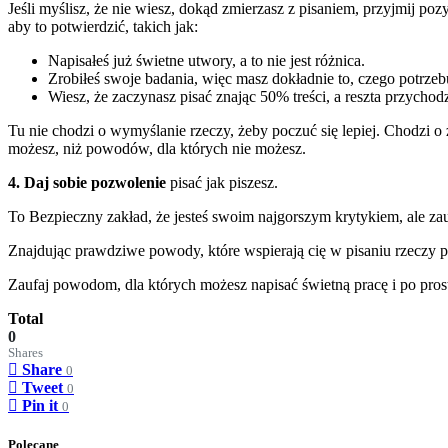
Jeśli myślisz, że nie wiesz, dokąd zmierzasz z pisaniem, przyjmij 
aby to potwierdzić, takich jak:
Napisałeś już świetne utwory, a to nie jest różnica.
Zrobiłeś swoje badania, więc masz dokładnie to, czego potrzeb
Wiesz, że zaczynasz pisać znając 50% treści, a reszta przychodz
Tu nie chodzi o wymyślanie rzeczy, żeby poczuć się lepiej. Chodzi
możesz, niż powodów, dla których nie możesz.
4. Daj sobie pozwolenie
pisać jak piszesz.
To Bezpieczny zakład, że jesteś swoim najgorszym krytykiem, ale zau
Znajdując prawdziwe powody, które wspierają cię w pisaniu rzeczy po
Zaufaj powodom, dla których możesz napisać świetną pracę i po prost
Total
0
Shares
Share
0
Tweet
0
Pin it
0
Polecane