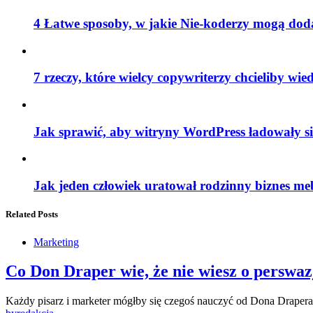
4 Łatwe sposoby, w jakie Nie-koderzy mogą do
7 rzeczy, które wielcy copywriterzy chcieliby wied
Jak sprawić, aby witryny WordPress ładowały si
Jak jeden człowiek uratował rodzinny biznes me
Related Posts
Marketing
Co Don Draper wie, że nie wiesz o perswazj
Każdy pisarz i marketer mógłby się czegoś nauczyć od Dona Drape