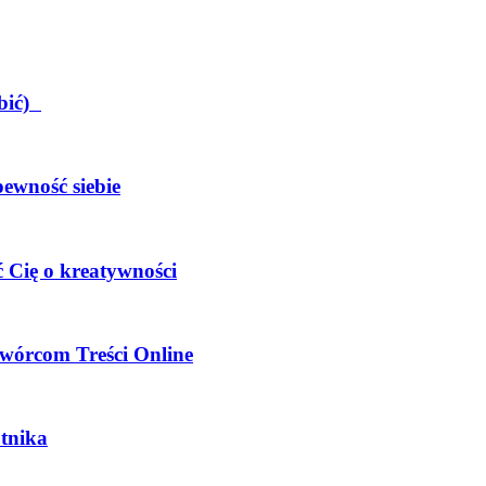
obić)
pewność siebie
 Cię o kreatywności
wórcom Treści Online
tnika