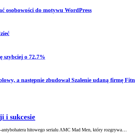
dać osobowości do motywu WordPress
zieć
ę szybciej o 72.7%
blowy, a następnie zbudował Szalenie udaną firmę Fitn
i i sukcesie
ra-antybohatera hitowego serialu AMC Mad Men, który rozgrywa…