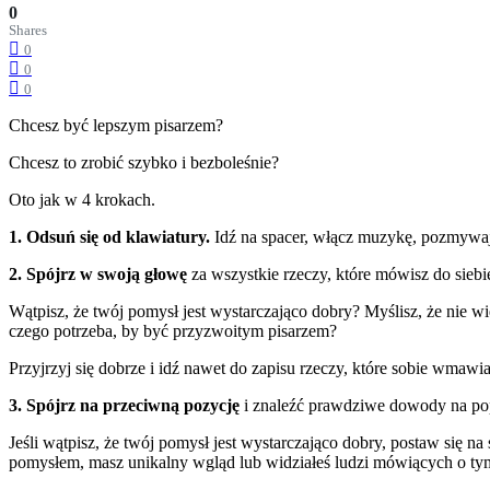
0
Shares
0
0
0
Chcesz być lepszym pisarzem?
Chcesz to zrobić szybko i bezboleśnie?
Oto jak w 4 krokach.
1. Odsuń się od klawiatury.
Idź na spacer, włącz muzykę, pozmywaj
2. Spójrz w swoją głowę
za wszystkie rzeczy, które mówisz do siebie,
Wątpisz, że twój pomysł jest wystarczająco dobry? Myślisz, że nie wi
czego potrzeba, by być przyzwoitym pisarzem?
Przyjrzyj się dobrze i idź nawet do zapisu rzeczy, które sobie wmawia
3. Spójrz na przeciwną pozycję
i znaleźć prawdziwe dowody na pop
Jeśli wątpisz, że twój pomysł jest wystarczająco dobry, postaw się 
pomysłem, masz unikalny wgląd lub widziałeś ludzi mówiących o tym, 