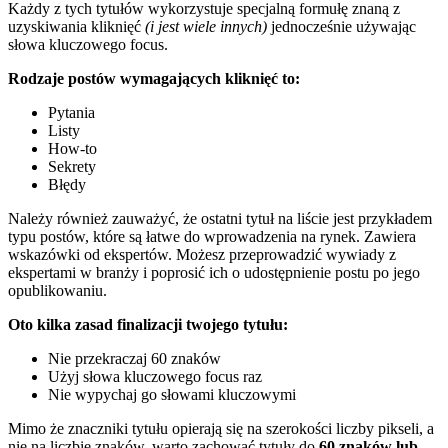
Każdy z tych tytułów wykorzystuje specjalną formułę znaną z
uzyskiwania kliknięć
(i jest wiele innych)
jednocześnie używając
słowa kluczowego focus.
Rodzaje postów wymagających kliknięć to:
Pytania
Listy
How-to
Sekrety
Błędy
Należy również zauważyć, że ostatni tytuł na liście jest przykładem
typu postów, które są łatwe do wprowadzenia na rynek. Zawiera
wskazówki od ekspertów. Możesz przeprowadzić wywiady z
ekspertami w branży i poprosić ich o udostępnienie postu po jego
opublikowaniu.
Oto kilka zasad finalizacji twojego tytułu:
Nie przekraczaj 60 znaków
Użyj słowa kluczowego focus raz
Nie wypychaj go słowami kluczowymi
Mimo że znaczniki tytułu opierają się na szerokości liczby pikseli, a
nie na liczbie znaków, warto zachować tytuły do
60 znaków lub