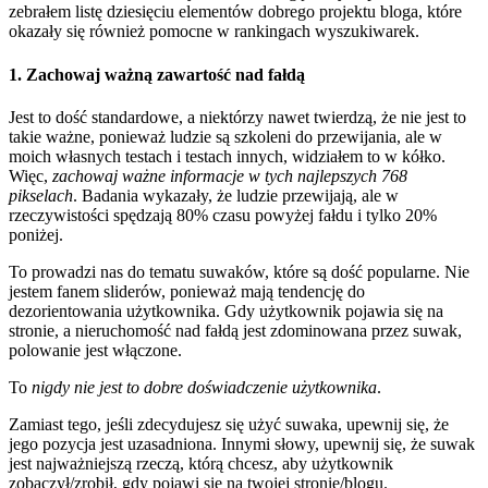
zebrałem listę dziesięciu elementów dobrego projektu bloga, które
okazały się również pomocne w rankingach wyszukiwarek.
1. Zachowaj ważną zawartość nad fałdą
Jest to dość standardowe, a niektórzy nawet twierdzą, że nie jest to
takie ważne, ponieważ ludzie są szkoleni do przewijania, ale w
moich własnych testach i testach innych, widziałem to w kółko.
Więc,
zachowaj ważne informacje w tych najlepszych 768
pikselach
. Badania wykazały, że ludzie przewijają, ale w
rzeczywistości spędzają 80% czasu powyżej fałdu i tylko 20%
poniżej.
To prowadzi nas do tematu suwaków, które są dość popularne. Nie
jestem fanem sliderów, ponieważ mają tendencję do
dezorientowania użytkownika. Gdy użytkownik pojawia się na
stronie, a nieruchomość nad fałdą jest zdominowana przez suwak,
polowanie jest włączone.
To
nigdy nie jest to dobre doświadczenie użytkownika
.
Zamiast tego, jeśli zdecydujesz się użyć suwaka, upewnij się, że
jego pozycja jest uzasadniona. Innymi słowy, upewnij się, że suwak
jest najważniejszą rzeczą, którą chcesz, aby użytkownik
zobaczył/zrobił, gdy pojawi się na twojej stronie/blogu.