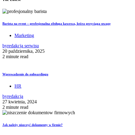
Barista na event – profesjonalna obsługa kawowa, która przyciąga uwagę
Marketing
by
redakcja serwisu
20 października, 2025
2 minute read
Wprowadzenie do onboardingu
HR
by
redakcja
27 kwietnia, 2024
2 minute read
Jak należy niszczyć dokumenty w firmie?