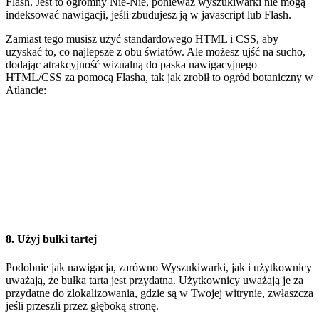
Flash. Jest to ogromny Nie-Nie, ponieważ wyszukiwarki nie mogą
indeksować nawigacji, jeśli zbudujesz ją w javascript lub Flash.
Zamiast tego musisz użyć standardowego HTML i CSS, aby
uzyskać to, co najlepsze z obu światów. Ale możesz ujść na sucho,
dodając atrakcyjność wizualną do paska nawigacyjnego
HTML/CSS za pomocą Flasha, tak jak zrobił to ogród botaniczny w
Atlancie:
8. Użyj bułki tartej
Podobnie jak nawigacja, zarówno Wyszukiwarki, jak i użytkownicy
uważają, że bułka tarta jest przydatna. Użytkownicy uważają je za
przydatne do zlokalizowania, gdzie są w Twojej witrynie, zwłaszcza
jeśli przeszli przez głęboką stronę.