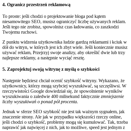
4. Ogranicz przestrzeń reklamową
To proste: jeśli chodzi o projektowanie bloga pod kątem
niesamowitego SEO, musisz ograniczyć liczbę używanych reklam.
Jeśli tego nie zrobisz, spowolnisz czas ładowania, co zaszkodzi
Twojemu ruchowi.
Z punktu widzenia użytkownika ludzie gardzą reklamami i kciuk w
dół do witryn, w których jest ich zbyt wiele. Jeśli koniecznie musisz
używać reklam, Przejrzyj swoje analizy, aby określić dwie lub trzy
najlepsze reklamy, a następnie wyciąć resztę.
5. Zaprojektuj swoją witrynę z myślą o szybkości
Następnie będziesz chciał ocenić szybkość witryny. Wykazano, że
użytkownicy, którzy mogą szybciej wyszukiwać, są szczęśliwsi. W
rzeczywistości Google dowiedział się, że spowolnienie wyników
wyszukiwania o zaledwie 400 milisekund faktycznie
zmniejszenie
liczby wyszukiwań o ponad pół procenta
.
Jednak w sferze SEO szybkość nie jest tak ważnym sygnałem, jak
znaczenie strony. Ale jak w przypadku większości rzeczy online,
jeśli chodzi o szybkość, problemy mogą się kumulować. Tak, trzeba
naprawić jak najwięcej z nich, jak to możliwe, speed jest jednym z