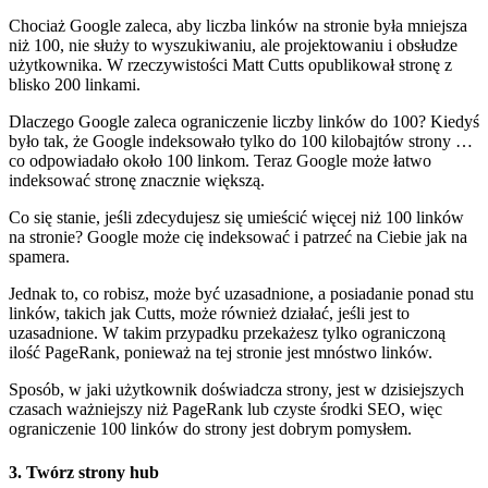
Chociaż Google zaleca, aby liczba linków na stronie była mniejsza
niż 100, nie służy to wyszukiwaniu, ale projektowaniu i obsłudze
użytkownika. W rzeczywistości Matt Cutts opublikował stronę z
blisko 200 linkami.
Dlaczego Google zaleca ograniczenie liczby linków do 100? Kiedyś
było tak, że Google indeksowało tylko do 100 kilobajtów strony …
co odpowiadało około 100 linkom. Teraz Google może łatwo
indeksować stronę znacznie większą.
Co się stanie, jeśli zdecydujesz się umieścić więcej niż 100 linków
na stronie? Google może cię indeksować i patrzeć na Ciebie jak na
spamera.
Jednak to, co robisz, może być uzasadnione, a posiadanie ponad stu
linków, takich jak Cutts, może również działać, jeśli jest to
uzasadnione. W takim przypadku przekażesz tylko ograniczoną
ilość PageRank, ponieważ na tej stronie jest mnóstwo linków.
Sposób, w jaki użytkownik doświadcza strony, jest w dzisiejszych
czasach ważniejszy niż PageRank lub czyste środki SEO, więc
ograniczenie 100 linków do strony jest dobrym pomysłem.
3. Twórz strony hub