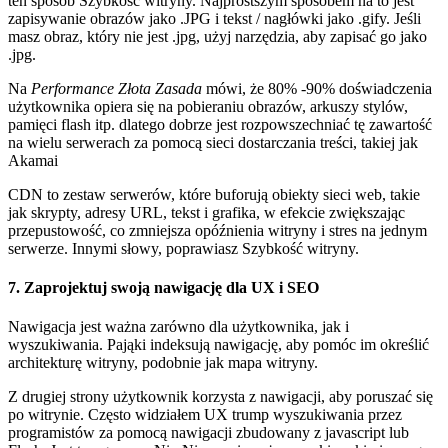
ten sposób Szybkość witryny. Najprostszym sposobem na to jest
zapisywanie obrazów jako .JPG i tekst / nagłówki jako .gify. Jeśli
masz obraz, który nie jest .jpg, użyj narzędzia, aby zapisać go jako
.jpg.
Na
Performance Złota Zasada
mówi, że 80% -90% doświadczenia
użytkownika opiera się na pobieraniu obrazów, arkuszy stylów,
pamięci flash itp. dlatego dobrze jest rozpowszechniać tę zawartość
na wielu serwerach za pomocą sieci dostarczania treści, takiej jak
Akamai
CDN to zestaw serwerów, które buforują obiekty sieci web, takie
jak skrypty, adresy URL, tekst i grafika, w efekcie zwiększając
przepustowość, co zmniejsza opóźnienia witryny i stres na jednym
serwerze. Innymi słowy, poprawiasz Szybkość witryny.
7. Zaprojektuj swoją nawigację dla UX i SEO
Nawigacja jest ważna zarówno dla użytkownika, jak i
wyszukiwania. Pająki indeksują nawigację, aby pomóc im określić
architekturę witryny, podobnie jak mapa witryny.
Z drugiej strony użytkownik korzysta z nawigacji, aby poruszać się
po witrynie. Często widziałem UX trump wyszukiwania przez
programistów za pomocą nawigacji zbudowany z javascript lub