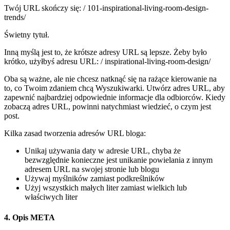
Twój URL skończy się: / 101-inspirational-living-room-design-
trends/
Świetny tytuł.
Inną myślą jest to, że krótsze adresy URL są lepsze. Żeby było
krótko, użyłbyś adresu URL: / inspirational-living-room-design/
Oba są ważne, ale nie chcesz natknąć się na rażące kierowanie na
to, co Twoim zdaniem chcą Wyszukiwarki. Utwórz adres URL, aby
zapewnić najbardziej odpowiednie informacje dla odbiorców. Kiedy
zobaczą adres URL, powinni natychmiast wiedzieć, o czym jest
post.
Kilka zasad tworzenia adresów URL bloga:
Unikaj używania daty w adresie URL, chyba że
bezwzględnie konieczne jest unikanie powielania z innym
adresem URL na swojej stronie lub blogu
Używaj myślników zamiast podkreślników
Użyj wszystkich małych liter zamiast wielkich lub
właściwych liter
4. Opis META