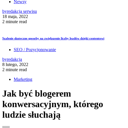
Newsy
by
redakcja serwisu
18 maja, 2022
2 minute read
Szalenie skuteczne sposoby na zwiększenie liczby leadów dzięki contentowi
SEO / Pozycjonowanie
by
redakcja
8 lutego, 2022
2 minute read
Marketing
Jak być blogerem
konwersacyjnym, którego
ludzie słuchają