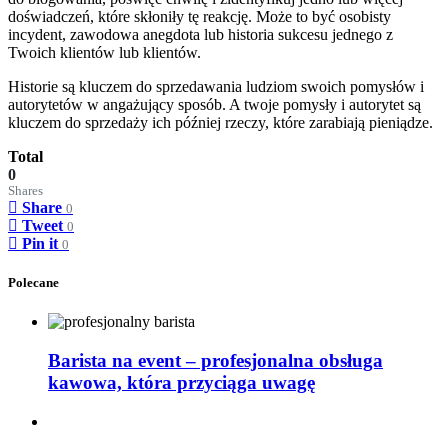
doświadczeń, które skłoniły tę reakcję. Może to być osobisty
incydent, zawodowa anegdota lub historia sukcesu jednego z
Twoich klientów lub klientów.
Historie są kluczem do sprzedawania ludziom swoich pomysłów i
autorytetów w angażujący sposób. A twoje pomysły i autorytet są
kluczem do sprzedaży ich później rzeczy, które zarabiają pieniądze.
Total
0
Shares
Share
0
Tweet
0
Pin it
0
Polecane
Barista na event – profesjonalna obsługa
kawowa, która przyciąga uwagę