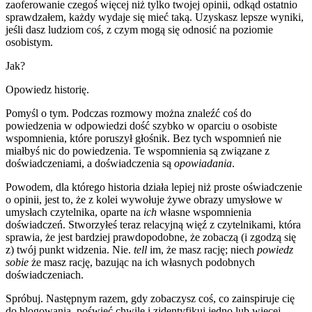
zaoferowanie czegoś więcej niż tylko twojej opinii, odkąd ostatnio
sprawdzałem, każdy wydaje się mieć taką. Uzyskasz lepsze wyniki,
jeśli dasz ludziom coś, z czym mogą się odnosić na poziomie
osobistym.
Jak?
Opowiedz historię.
Pomyśl o tym. Podczas rozmowy można znaleźć coś do
powiedzenia w odpowiedzi dość szybko w oparciu o osobiste
wspomnienia, które poruszył głośnik. Bez tych wspomnień nie
miałbyś nic do powiedzenia. Te wspomnienia są związane z
doświadczeniami, a doświadczenia są
opowiadania
.
Powodem, dla którego historia działa lepiej niż proste oświadczenie
o opinii, jest to, że z kolei wywołuje żywe obrazy umysłowe w
umysłach czytelnika, oparte na
ich
własne wspomnienia
doświadczeń. Stworzyłeś teraz relacyjną więź z czytelnikami, która
sprawia, że jest bardziej prawdopodobne, że zobaczą (i zgodzą się
z) twój punkt widzenia. Nie.
tell
im, że masz rację; niech
powiedz
sobie
że masz rację, bazując na ich własnych podobnych
doświadczeniach.
Spróbuj. Następnym razem, gdy zobaczysz coś, co zainspiruje cię
do blogowania, poświęć chwilę i zidentyfikuj jedno lub więcej