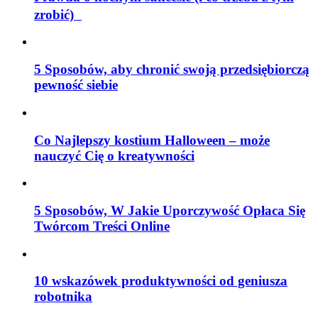
zrobić)
5 Sposobów, aby chronić swoją przedsiębiorczą
pewność siebie
Co Najlepszy kostium Halloween – może
nauczyć Cię o kreatywności
5 Sposobów, W Jakie Uporczywość Opłaca Się
Twórcom Treści Online
10 wskazówek produktywności od geniusza
robotnika