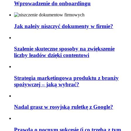
Wprowadzenie do onboardingu
Jak należy niszczyć dokumenty w firmie?
Szalenie skuteczne sposoby na zwiększenie
liczby leadów dzięki contentowi
Strategia marketingowa produktu z branży
spożywczej – jaką wybrać?
Nadal grasz w rosyjską ruletkę z Google?
Prawda o nocnym sukcesie (i co trzeba z tym