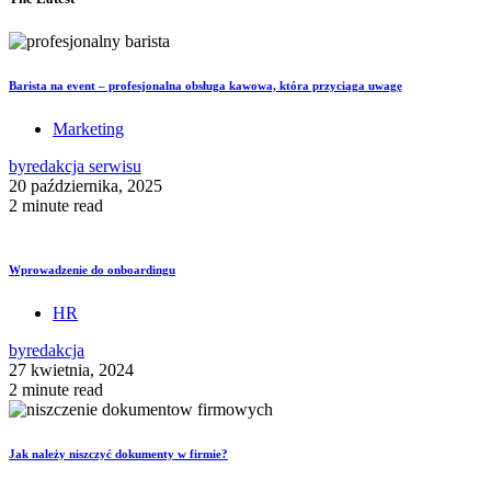
Barista na event – profesjonalna obsługa kawowa, która przyciąga uwagę
Marketing
by
redakcja serwisu
20 października, 2025
2 minute read
Wprowadzenie do onboardingu
HR
by
redakcja
27 kwietnia, 2024
2 minute read
Jak należy niszczyć dokumenty w firmie?