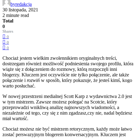
by
redakcja
30 listopada, 2021
2 minute read
Total
0
Shares
0
0
0
Chociaż jestem wielkim zwolennikiem oryginalnych treści,
dostrzegam również możliwość podniesienia swojego profilu, która
wiąże się z dołączeniem do rozmowy, którą rozpoczęli inni
blogerzy. Kluczem jest oczywiście nie tylko połączenie, ale także
połączenie i
rozwiń
w sposób, który pokazuje, że jesteś kimś, kogo
warto posłuchać.
W nowej przestrzeni medialnej Scott Karp z wydawnictwa 2.0 jest
w tym mistrzem. Zawsze możesz polegać na Scotcie, który
przeprowadzi wnikliwą analizę najnowszych wiadomości, a
niezależnie od tego, czy się z nim zgadzasz,czy nie, nadal będziesz
miał wartość.
Chociaż możesz nie być mistrzem retorycznym, każdy może łatwo
zostać perswazyjnym blogerem konwersacyjnym. Kluczem jest