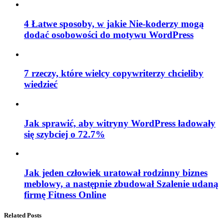
4 Łatwe sposoby, w jakie Nie-koderzy mogą
dodać osobowości do motywu WordPress
7 rzeczy, które wielcy copywriterzy chcieliby
wiedzieć
Jak sprawić, aby witryny WordPress ładowały
się szybciej o 72.7%
Jak jeden człowiek uratował rodzinny biznes
meblowy, a następnie zbudował Szalenie udaną
firmę Fitness Online
Related Posts