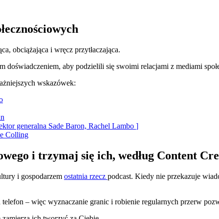
łecznościowych
ca, obciążająca i wręcz przytłaczająca.
kim doświadczeniem, aby podzielili się swoimi relacjami z mediami sp
jważniejszych wskazówek:
o
an
yrektor generalna Sade Baron, Rachel Lambo
]
e Colling
wego i trzymaj się ich, według Content Cr
ultury i gospodarzem
ostatnia rzecz
podcast. Kiedy nie przekazuje wia
telefon – więc wyznaczanie granic i robienie regularnych przerw poz
e zamierza ich tworzyć za Ciebie.