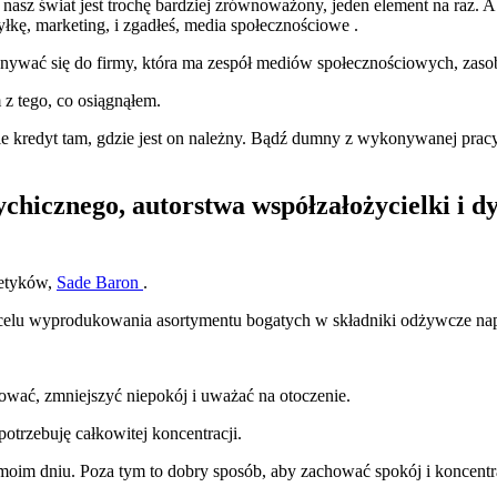
 ​​nasz świat jest trochę bardziej zrównoważony, jeden element na raz. 
kę, marketing, i zgadłeś,
media społecznościowe
.
ywać się do firmy, która ma zespół mediów społecznościowych, zasoby
 z tego, co osiągnąłem.
e kredyt tam, gdzie jest on należny. Bądź dumny z wykonywanej pracy 
chicznego, autorstwa współzałożycielki i 
smetyków,
Sade Baron
.
celu wyprodukowania asortymentu bogatych w składniki odżywcze naparó
ować, zmniejszyć niepokój i uważać na otoczenie.
otrzebuję całkowitej koncentracji.
a moim dniu. Poza tym to dobry sposób, aby zachować spokój i koncentr