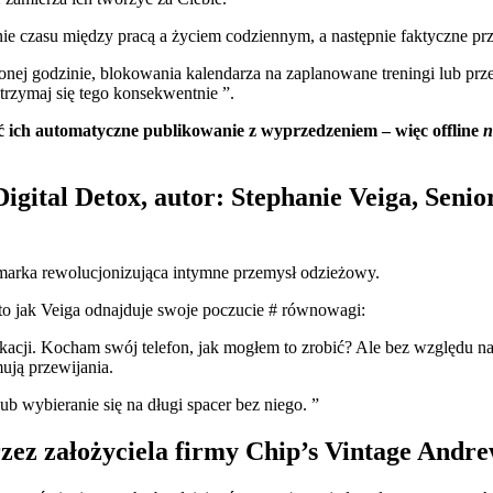
 czasu między pracą a życiem codziennym, a następnie faktyczne prz
ej godzinie, blokowania kalendarza na zaplanowane treningi lub prz
trzymaj się tego konsekwentnie ”.
ć ich automatyczne publikowanie z wyprzedzeniem – więc offline
n
igital Detox, autor: Stephanie Veiga, Sen
 marka rewolucjonizująca intymne przemysł odzieżowy.
oto jak Veiga odnajduje swoje poczucie # równowagi:
kacji. Kocham swój telefon, jak mogłem to zrobić? Ale bez względu na 
ują przewijania.
 wybieranie się na długi spacer bez niego. ”
przez założyciela firmy Chip’s Vintage And