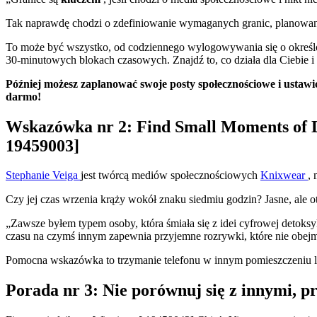
Tak naprawdę chodzi o zdefiniowanie wymaganych granic, planowanie
To może być wszystko, od codziennego wylogowywania się o określon
30-minutowych blokach czasowych. Znajdź to, co działa dla Ciebie i 
Później możesz zaplanować swoje posty społecznościowe i ustawi
darmo!
Wskazówka nr 2: Find Small Moments of D
19459003]
Stephanie Veiga
jest twórcą mediów społecznościowych
Knixwear
,
Czy jej czas wrzenia krąży wokół znaku siedmiu godzin? Jasne, ale 
„Zawsze byłem typem osoby, która śmiała się z idei cyfrowej detoksy
czasu na czymś innym zapewnia przyjemne rozrywki, które nie obejm
Pomocna wskazówka to trzymanie telefonu w innym pomieszczeniu lub
Porada nr 3: Nie porównuj się z innymi, 