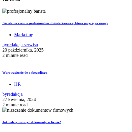
Barista na event – profesjonalna obsługa kawowa, która przyciąga uwagę
Marketing
by
redakcja serwisu
20 października, 2025
2 minute read
Wprowadzenie do onboardingu
HR
by
redakcja
27 kwietnia, 2024
2 minute read
Jak należy niszczyć dokumenty w firmie?