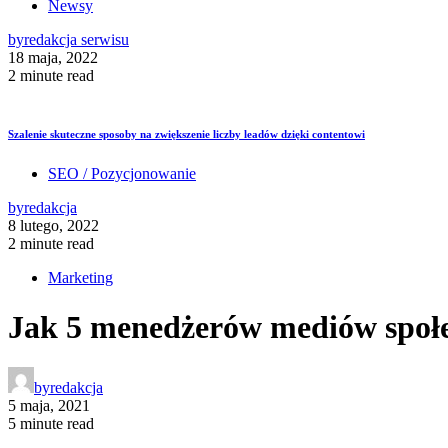
Newsy
by
redakcja serwisu
18 maja, 2022
2 minute read
Szalenie skuteczne sposoby na zwiększenie liczby leadów dzięki contentowi
SEO / Pozycjonowanie
by
redakcja
8 lutego, 2022
2 minute read
Marketing
Jak 5 menedżerów mediów społe
by
redakcja
5 maja, 2021
5 minute read