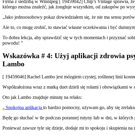
Firma z siedzibą w Winnipeg [ 19459042]
Chip’s Vintage
sprawia, że
którego można znaleźć, jak żongluje wszystkim, od zakupów po wysył
„Jako jednoosobowy pokaz dowiedziałem się, że nie ma sensu porówn
Ale to, co mogę zrobić, to stawiać własne oczekiwania i być dumnym
To dobra lekcja, aby sprawdzić się w tych momentach i przyznać sobi
powodu! ”
Wskazówka # 4: Użyj aplikacji zdrowia psy
Lambo
[ 19459046] Rachel Lambo
jest mózgiem czystej, roślinnej linii ko
Współzałożona wraz z matką duet dzieli się rolami i obowiązkami w 
Oto jak Lambo znajduje minutę na relaks:
„
Spokojna aplikacja
to bardzo pomocny, używam go, aby się zrelaks
Będę go słuchać w tle podczas porannej rutyny lub w dni, w których p
Ponieważ zawsze tyle się dzieje, dodaje mi to spokoju i skupienia n