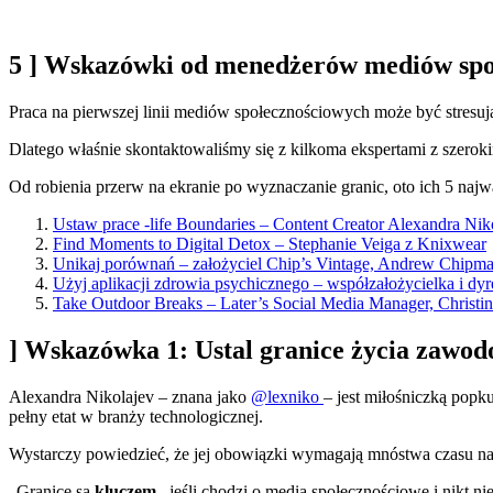
5
] Wskazówki od menedżerów mediów spo
Praca na pierwszej linii mediów społecznościowych może być stresują
Dlatego właśnie skontaktowaliśmy się z kilkoma ekspertami z szero
Od robienia przerw na ekranie po wyznaczanie granic, oto ich 5 na
Ustaw prace -life Boundaries – Content Creator Alexandra Nik
Find Moments to Digital Detox – Stephanie Veiga z Knixwear
Unikaj porównań – założyciel Chip’s Vintage, Andrew Chipm
Użyj aplikacji zdrowia psychicznego – współzałożycielka i d
Take Outdoor Breaks – Later’s Social Media Manager, Christin
]
Wskazówka 1: Ustal granice życia zawodo
Alexandra Nikolajev – znana jako
@lexniko
– jest miłośniczką popk
pełny etat w branży technologicznej.
Wystarczy powiedzieć, że jej obowiązki wymagają mnóstwa czasu na 
„Granice są
kluczem
, jeśli chodzi o media społecznościowe i nikt ni