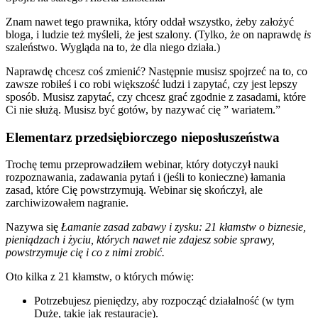
Znam nawet tego prawnika, który oddał wszystko, żeby założyć
bloga, i ludzie też myśleli, że jest szalony. (Tylko, że on naprawdę
is
szaleństwo. Wygląda na to, że dla niego działa.)
Naprawdę chcesz coś zmienić? Następnie musisz spojrzeć na to, co
zawsze robiłeś i co robi większość ludzi i zapytać, czy jest lepszy
sposób. Musisz zapytać, czy chcesz grać zgodnie z zasadami, które
Ci nie służą. Musisz być gotów, by nazywać cię ” wariatem.”
Elementarz przedsiębiorczego nieposłuszeństwa
Trochę temu przeprowadziłem webinar, który dotyczył nauki
rozpoznawania, zadawania pytań i (jeśli to konieczne) łamania
zasad, które Cię powstrzymują. Webinar się skończył, ale
zarchiwizowałem nagranie.
Nazywa się
Łamanie zasad zabawy i zysku: 21 kłamstw o biznesie,
pieniądzach i życiu, których nawet nie zdajesz sobie sprawy,
powstrzymuje cię i co z nimi zrobić.
Oto kilka z 21 kłamstw, o których mówię:
Potrzebujesz pieniędzy, aby rozpocząć działalność (w tym
Duże, takie jak restauracje).