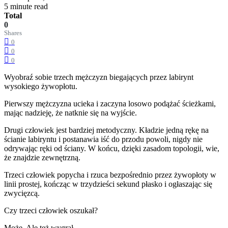
5 minute read
Total
0
Shares
0
0
0
Wyobraź sobie trzech mężczyzn biegających przez labirynt
wysokiego żywopłotu.
Pierwszy mężczyzna ucieka i zaczyna losowo podążać ścieżkami,
mając nadzieję, że natknie się na wyjście.
Drugi człowiek jest bardziej metodyczny. Kładzie jedną rękę na
ścianie labiryntu i postanawia iść do przodu powoli, nigdy nie
odrywając ręki od ściany. W końcu, dzięki zasadom topologii, wie,
że znajdzie zewnętrzną.
Trzeci człowiek popycha i rzuca bezpośrednio przez żywopłoty w
linii prostej, kończąc w trzydzieści sekund płasko i ogłaszając się
zwycięzcą.
Czy trzeci człowiek oszukał?
Może. Ale też wygrał.