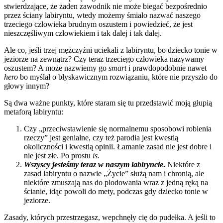
stwierdzające, że żaden zawodnik nie może biegać bezpośrednio
przez ściany labiryntu, wtedy możemy śmiało nazwać naszego
trzeciego człowieka brudnym oszustem i powiedzieć, że jest
nieszczęśliwym człowiekiem i tak dalej i tak dalej.
Ale co, jeśli trzej mężczyźni uciekali z labiryntu, bo dziecko tonie w
jeziorze na zewnątrz? Czy teraz trzeciego człowieka nazywamy
oszustem? A może nazwiemy go
smart
i prawdopodobnie nawet
hero
bo myślał o błyskawicznym rozwiązaniu, które nie przyszło do
głowy innym?
Są dwa ważne punkty, które staram się tu przedstawić moją głupią
metaforą labiryntu:
Czy „przeciwstawienie się normalnemu sposobowi robienia
rzeczy” jest genialne, czy też parodia jest kwestią
okoliczności i kwestią opinii. Łamanie zasad nie jest dobre i
nie jest złe. Po prostu
is
.
Wszyscy jesteśmy teraz w naszym labiryncie
.
Niektóre z
zasad labiryntu o nazwie „Życie” służą nam i chronią, ale
niektóre zmuszają nas do plodowania wraz z jedną ręką na
ścianie, idąc powoli do mety, podczas gdy dziecko tonie w
jeziorze.
Zasady, których przestrzegasz, wepchnęły cię do pudełka. A jeśli to