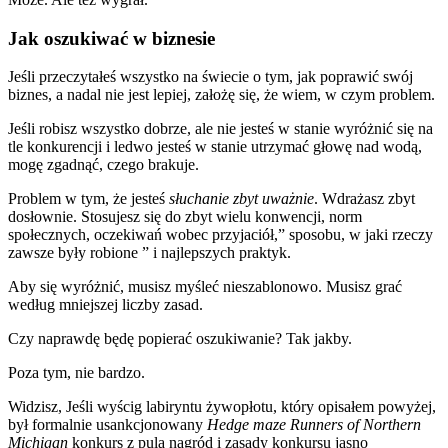
Jak oszukiwać w biznesie
Jeśli przeczytałeś wszystko na świecie o tym, jak poprawić swój
biznes, a nadal nie jest lepiej, założę się, że wiem, w czym problem.
Jeśli robisz wszystko dobrze, ale nie jesteś w stanie wyróżnić się na
tle konkurencji i ledwo jesteś w stanie utrzymać głowę nad wodą,
mogę zgadnąć, czego brakuje.
Problem w tym, że jesteś
słuchanie zbyt uważnie
. Wdrażasz zbyt
dosłownie. Stosujesz się do zbyt wielu konwencji, norm
społecznych, oczekiwań wobec przyjaciół,” sposobu, w jaki rzeczy
zawsze były robione ” i najlepszych praktyk.
Aby się wyróżnić, musisz myśleć nieszablonowo. Musisz grać
według mniejszej liczby zasad.
Czy naprawdę będę popierać oszukiwanie? Tak jakby.
Poza tym, nie bardzo.
Widzisz, Jeśli wyścig labiryntu żywopłotu, który opisałem powyżej,
był formalnie usankcjonowany
Hedge maze Runners of Northern
Michigan
konkurs z pulą nagród i zasady konkursu jasno