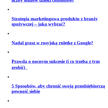
liczby leadów dzięki contentowi
Strategia marketingowa produktu z branży
spożywczej – jaką wybrać?
Nadal grasz w rosyjską ruletkę z Google?
Prawda o nocnym sukcesie (i co trzeba z tym
zrobić)
5 Sposobów, aby chronić swoją przedsiębiorczą
pewność siebie