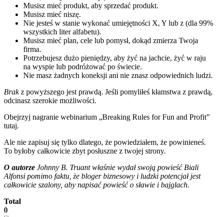
Musisz mieć produkt, aby sprzedać produkt.
Musisz mieć niszę.
Nie jesteś w stanie wykonać umiejętności X, Y lub z (dla 99%
wszystkich liter alfabetu).
Musisz mieć plan, cele lub pomysł, dokąd zmierza Twoja
firma.
Potrzebujesz dużo pieniędzy, aby żyć na jachcie, żyć w raju
na wyspie lub podróżować po świecie.
Nie masz żadnych koneksji ani nie znasz odpowiednich ludzi.
Brak
z powyższego jest prawdą. Jeśli pomyliłeś kłamstwa z prawdą,
odcinasz szerokie możliwości.
Obejrzyj nagranie webinarium „Breaking Rules for Fun and Profit”
tutaj.
Ale nie zapisuj się tylko dlatego, że powiedziałem, że powinieneś.
To byłoby całkowicie zbyt posłuszne z twojej strony.
O autorze
Johnny B. Truant właśnie wydał swoją powieść
Biali
Alfonsi
pomimo faktu, że bloger biznesowy i ludzki potencjał jest
całkowicie szalony, aby napisać powieść o sławie i bajglach.
Total
0