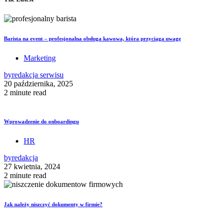
Barista na event – profesjonalna obsługa kawowa, która przyciąga uwagę
Marketing
by
redakcja serwisu
20 października, 2025
2 minute read
Wprowadzenie do onboardingu
HR
by
redakcja
27 kwietnia, 2024
2 minute read
Jak należy niszczyć dokumenty w firmie?