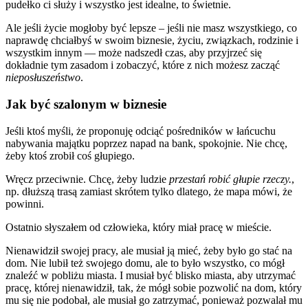
pudełko ci służy i wszystko jest idealne, to świetnie.
Ale jeśli życie mogłoby być lepsze – jeśli nie masz wszystkiego, co
naprawdę chciałbyś w swoim biznesie, życiu, związkach, rodzinie i
wszystkim innym — może nadszedł czas, aby przyjrzeć się
dokładnie tym zasadom i zobaczyć, które z nich możesz zacząć
nieposłuszeństwo
.
Jak być szalonym w biznesie
Jeśli ktoś myśli, że proponuję odciąć pośredników w łańcuchu
nabywania majątku poprzez napad na bank, spokojnie. Nie chcę,
żeby ktoś zrobił coś głupiego.
Wręcz przeciwnie. Chcę, żeby ludzie
przestań robić głupie rzeczy.
,
np. dłuższą trasą zamiast skrótem tylko dlatego, że mapa mówi, że
powinni.
Ostatnio słyszałem od człowieka, który miał pracę w mieście.
Nienawidził swojej pracy, ale musiał ją mieć, żeby było go stać na
dom. Nie lubił też swojego domu, ale to było wszystko, co mógł
znaleźć w pobliżu miasta. I musiał być blisko miasta, aby utrzymać
pracę, której nienawidził, tak, że mógł sobie pozwolić na dom, który
mu się nie podobał, ale musiał go zatrzymać, ponieważ pozwalał mu