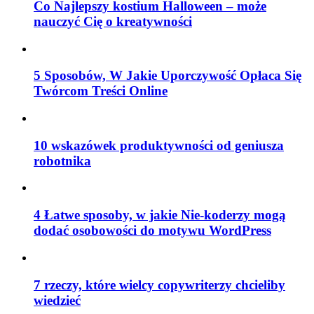
Co Najlepszy kostium Halloween – może
nauczyć Cię o kreatywności
5 Sposobów, W Jakie Uporczywość Opłaca Się
Twórcom Treści Online
10 wskazówek produktywności od geniusza
robotnika
4 Łatwe sposoby, w jakie Nie-koderzy mogą
dodać osobowości do motywu WordPress
7 rzeczy, które wielcy copywriterzy chcieliby
wiedzieć