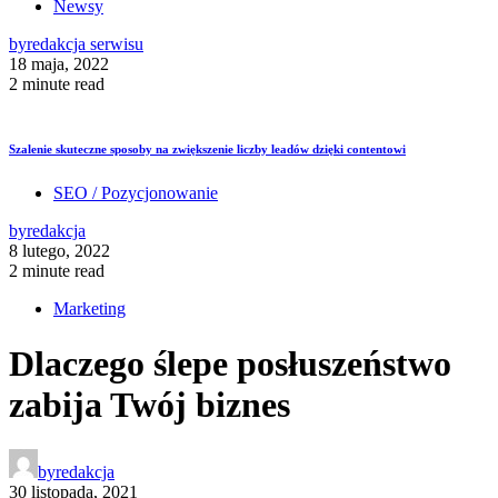
Newsy
by
redakcja serwisu
18 maja, 2022
2 minute read
Szalenie skuteczne sposoby na zwiększenie liczby leadów dzięki contentowi
SEO / Pozycjonowanie
by
redakcja
8 lutego, 2022
2 minute read
Marketing
Dlaczego ślepe posłuszeństwo
zabija Twój biznes
by
redakcja
30 listopada, 2021