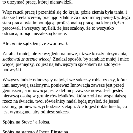
to utrzymać pracę, której nienawidził.
Więc rzucił pracę i przeniósł się do kraju, gdzie ziemia była tania, i
stał się freelancerem, pracując zdalnie za dużo mniej pieniędzy. Jego
stara praca była imponującą, profesjonalną pracą, na którą ciężko
pracował, i wszyscy myśleli, że jest szalony, że to wszystko
odrzuca, robiąc niezależną karierę.
Ale
on
nie sądziłem, że zwariował.
Zarabiał mniej, ale ze względu na nowe, niższe koszty utrzymania,
siatkowal znacznie wiecej
. Znalazł sposób, by zarabiać mniej i mieć
więcej pieniędzy, co jest najłatwiejszym sposobem na zdobycie
podwyżki.
Wszyscy ludzie odnoszący największe sukcesy robią rzeczy, które
inni nazywają szalonymi, ponieważ Innowacja zawsze jest przed
geniuszem, a innowacja jest-z definicji-zawsze nowa. Jeśli jesteś
pierwszą osobą w grupie rówieśników, która zrobi najwspanialszą
rzecz na świecie, twoi rówieśnicy nadal będą myśleć, że jesteś
szalony, ponieważ wychodzisz z etapu. Ale to jest dokładnie to, co
jest wymagane, aby odnieść sukces.
Spójrz na Steve ’ a Jobsa.
Spójrz na starego Alberta Einsteina.