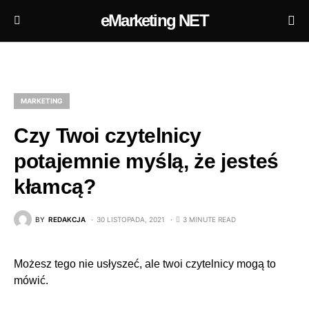
eMarketing NET
MARKETING
Czy Twoi czytelnicy
potajemnie myślą, że jesteś
kłamcą?
BY
REDAKCJA
30 LISTOPADA, 2021
3 MINUTE READ
Możesz tego nie usłyszeć, ale twoi czytelnicy mogą to
mówić.