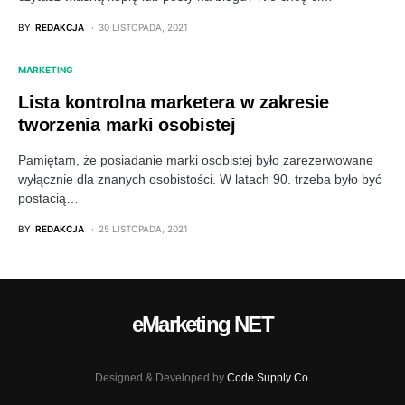
BY
REDAKCJA
30 LISTOPADA, 2021
MARKETING
Lista kontrolna marketera w zakresie
tworzenia marki osobistej
Pamiętam, że posiadanie marki osobistej było zarezerwowane
wyłącznie dla znanych osobistości. W latach 90. trzeba było być
postacią…
BY
REDAKCJA
25 LISTOPADA, 2021
eMarketing NET
Designed & Developed by
Code Supply Co.