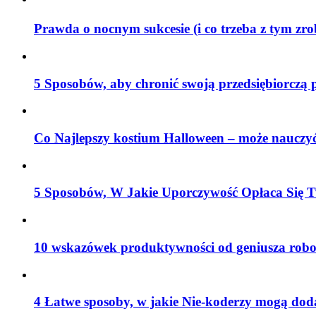
Prawda o nocnym sukcesie (i co trzeba z tym zr
5 Sposobów, aby chronić swoją przedsiębiorczą 
Co Najlepszy kostium Halloween – może nauczyć
5 Sposobów, W Jakie Uporczywość Opłaca Się T
10 wskazówek produktywności od geniusza robo
4 Łatwe sposoby, w jakie Nie-koderzy mogą do