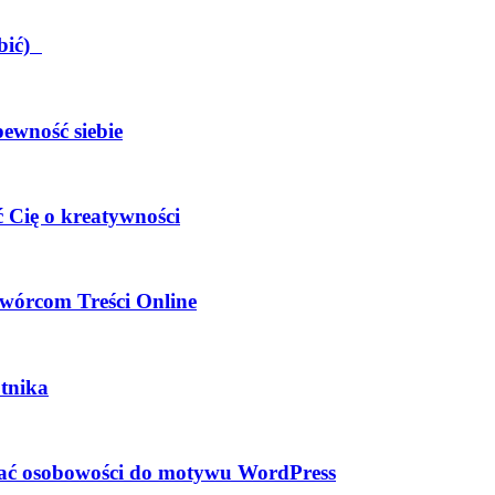
obić)
pewność siebie
 Cię o kreatywności
wórcom Treści Online
tnika
dać osobowości do motywu WordPress