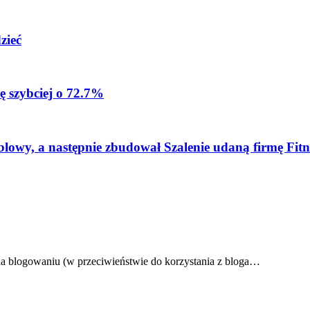
zieć
ę szybciej o 72.7%
blowy, a następnie zbudował Szalenie udaną firmę Fitn
o na blogowaniu (w przeciwieństwie do korzystania z bloga…