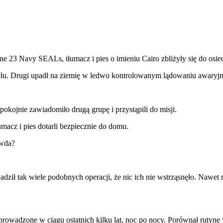
23 Navy SEALs, tłumacz i pies o imieniu Cairo zbliżyły się do osie
celu. Drugi upadł na ziemię w ledwo kontrolowanym lądowaniu awaryj
okojnie zawiadomiło drugą grupę i przystąpili do misji.
macz i pies dotarli bezpiecznie do domu.
awda?
ził tak wiele podobnych operacji, że nic ich nie wstrząsnęło. Nawet r
zeprowadzone w ciągu ostatnich kilku lat, noc po nocy. Porównał rutyn