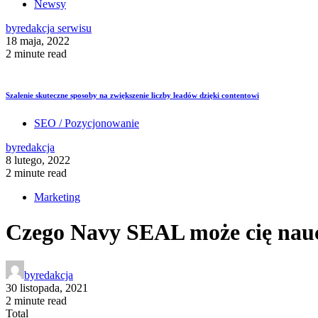
Newsy
by
redakcja serwisu
18 maja, 2022
2 minute read
Szalenie skuteczne sposoby na zwiększenie liczby leadów dzięki contentowi
SEO / Pozycjonowanie
by
redakcja
8 lutego, 2022
2 minute read
Marketing
Czego Navy SEAL może cię nauc
by
redakcja
30 listopada, 2021
2 minute read
Total