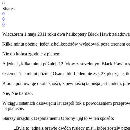
0
Shares
0
0
0
Wieczorem 1 maja 2011 roku dwa helikoptery Black Hawk załadowane 
Kilka minut później jeden z helikopterów wylądował poza terenem 
Nie do końca zgodnie z planem.
A jednak, kilka minut później, 12 fok w zestrzelonym Black Hawku sp
Osiemnaście minut później Osama bin Laden nie żył. 23 pieczęcie, tłu
Biorąc pod uwagę okoliczności, z pewnością ta misja jest cudem, pr
Nie, Nie bardzo.
W ciągu ostatnich dziewięciu lat zespół fok z powodzeniem przeprowad
na planecie.
Starszy urzędnik Departamentu Obrony ujął to w ten sposób:
„Była to jedna z prawie dwóch tysięcy misji, które zostały pr