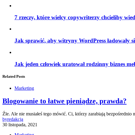
7 rzeczy, które wielcy copywriterzy chcieliby wied
Jak sprawić, aby witryny WordPress ładowały si
Jak jeden człowiek uratował rodzinny biznes me
Related Posts
Marketing
Blogowanie to łatwe pieniądze, prawda?
Źle. Ale nie musiałeś tego mówić. Ci, którzy zarabiają bezpośredni
by
redakcja
30 listopada, 2021
Marketing