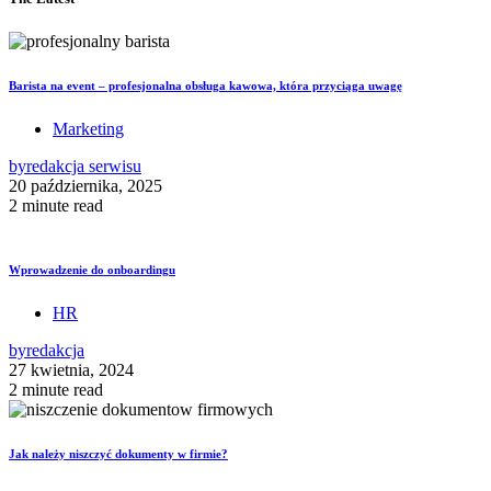
Barista na event – profesjonalna obsługa kawowa, która przyciąga uwagę
Marketing
by
redakcja serwisu
20 października, 2025
2 minute read
Wprowadzenie do onboardingu
HR
by
redakcja
27 kwietnia, 2024
2 minute read
Jak należy niszczyć dokumenty w firmie?