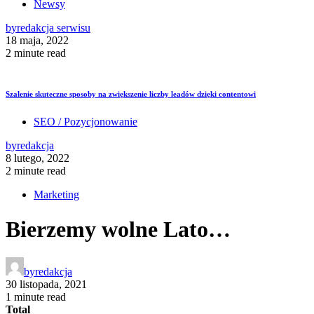
Newsy
by
redakcja serwisu
18 maja, 2022
2 minute read
Szalenie skuteczne sposoby na zwiększenie liczby leadów dzięki contentowi
SEO / Pozycjonowanie
by
redakcja
8 lutego, 2022
2 minute read
Marketing
Bierzemy wolne Lato…
by
redakcja
30 listopada, 2021
1 minute read
Total