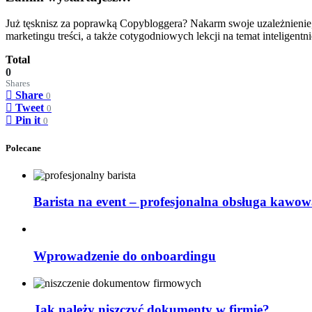
Już tęsknisz za poprawką Copybloggera? Nakarm swoje uzależnienie
marketingu treści, a także cotygodniowych lekcji na temat inteligentn
Total
0
Shares
Share
0
Tweet
0
Pin it
0
Polecane
Barista na event – profesjonalna obsługa kawow
Wprowadzenie do onboardingu
Jak należy niszczyć dokumenty w firmie?