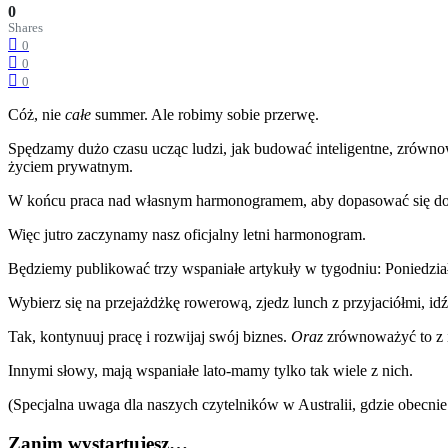
0
Shares
0
0
0
Cóż, nie
całe
summer. Ale robimy sobie przerwę.
Spędzamy dużo czasu ucząc ludzi, jak budować inteligentne, zrówno
życiem prywatnym.
W końcu praca nad własnym harmonogramem, aby dopasować się do wł
Więc jutro zaczynamy nasz oficjalny letni harmonogram.
Będziemy publikować trzy wspaniałe artykuły w tygodniu: Poniedział
Wybierz się na przejażdżkę rowerową, zjedz lunch z przyjaciółmi, id
Tak, kontynuuj pracę i rozwijaj swój biznes.
Oraz
zrównoważyć to z 
Innymi słowy, mają wspaniałe lato-mamy tylko tak wiele z nich.
(Specjalna uwaga dla naszych czytelników w Australii, gdzie obecnie 
Zanim wystartujesz…