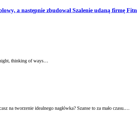
blowy, a następnie zbudował Szalenie udaną firmę Fitn
 night, thinking of ways…
ęcasz na tworzenie idealnego nagłówka? Szanse to za mało czasu.…