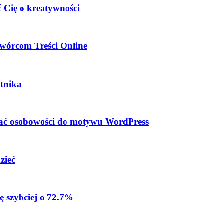
 Cię o kreatywności
wórcom Treści Online
tnika
dać osobowości do motywu WordPress
zieć
ę szybciej o 72.7%