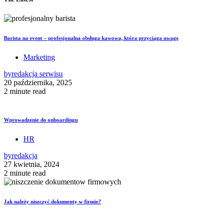
Barista na event – profesjonalna obsługa kawowa, która przyciąga uwagę
Marketing
by
redakcja serwisu
20 października, 2025
2 minute read
Wprowadzenie do onboardingu
HR
by
redakcja
27 kwietnia, 2024
2 minute read
Jak należy niszczyć dokumenty w firmie?