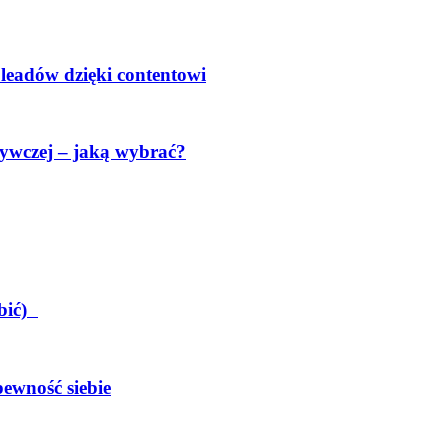
 leadów dzięki contentowi
ywczej – jaką wybrać?
obić)
pewność siebie