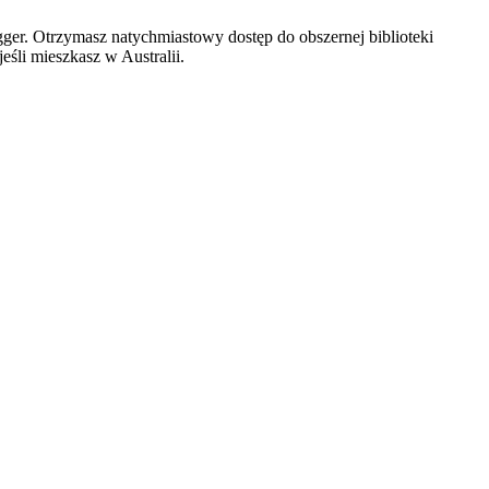
er. Otrzymasz natychmiastowy dostęp do obszernej biblioteki
eśli mieszkasz w Australii.