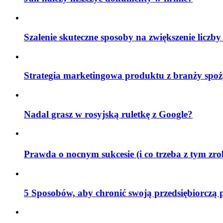
Szalenie skuteczne sposoby na zwiększenie liczby
Strategia marketingowa produktu z branży spoż
Nadal grasz w rosyjską ruletkę z Google?
Prawda o nocnym sukcesie (i co trzeba z tym zr
5 Sposobów, aby chronić swoją przedsiębiorczą 