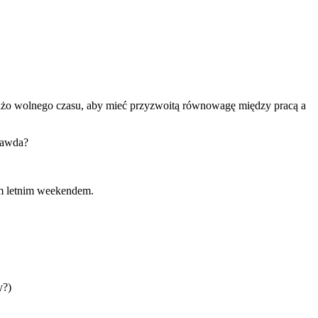
 dużo wolnego czasu, aby mieć przyzwoitą równowagę między pracą a
rawda?
gim letnim weekendem.
y?)