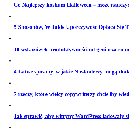
Co Najlepszy kostium Halloween – może nauczyć
5 Sposobów, W Jakie Uporczywość Opłaca Się T
10 wskazówek produktywności od geniusza robo
4 Łatwe sposoby, w jakie Nie-koderzy mogą do
7 rzeczy, które wielcy copywriterzy chcieliby wied
Jak sprawić, aby witryny WordPress ładowały si