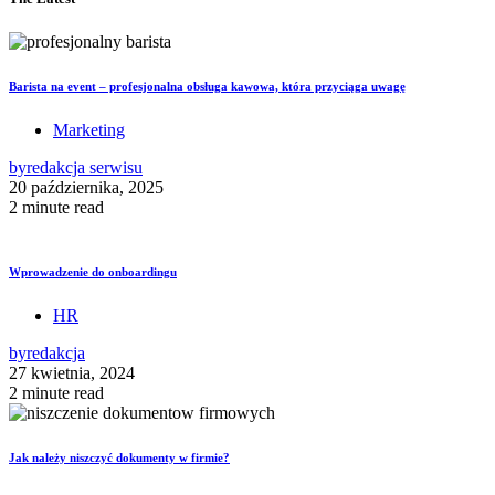
Barista na event – profesjonalna obsługa kawowa, która przyciąga uwagę
Marketing
by
redakcja serwisu
20 października, 2025
2 minute read
Wprowadzenie do onboardingu
HR
by
redakcja
27 kwietnia, 2024
2 minute read
Jak należy niszczyć dokumenty w firmie?