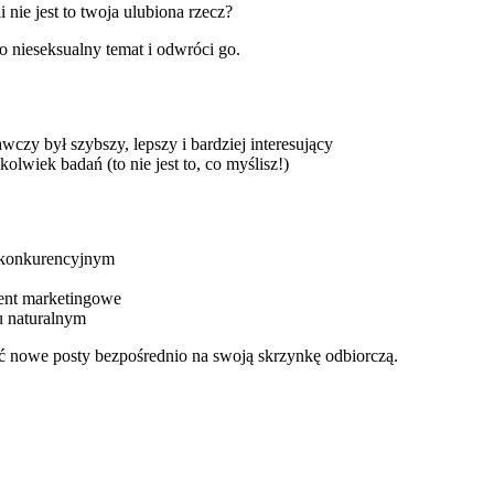
 nie jest to twoja ulubiona rzecz?
wo nieseksualny temat i odwróci go.
wczy był szybszy, lepszy i bardziej interesujący
wiek badań (to nie jest to, co myślisz!)
 konkurencyjnym
tent marketingowe
u naturalnym
wać nowe posty bezpośrednio na swoją skrzynkę odbiorczą.