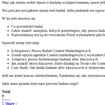
Więc jak można zrobić lepsze (i bardziej wydajne) badania, nawet jeśli
Ten post jest początkiem naszej serii badań, która podejmie ten typo
W tej serii dowiesz się:
Co powinieneś badać
Gdzie znaleźć narzędzia, których potrzebujesz, aby proces bada
Najważniejszą rzeczą do rozważenia Przed wykonaniem jakichkol
Sprawdź resztę serii tutaj:
6-Stopniowy Proces Badań Content Marketingowych
Zostań tajnym agentem Content marketingowym z wywiadem
3-etapowy proces bezbolesnego badania słów kluczowych
Jak znaleźć słowa kluczowe, które działają na Twoje cele Con
Case Study: Jak działa badanie słów kluczowych w środowisk
Jeśli nie jesteś jeszcze subskrybentem, Zarejestruj się, aby otrzymy
Jakie masz pytania dotyczące procesu badawczego?
Total
0
Shares
Share
0