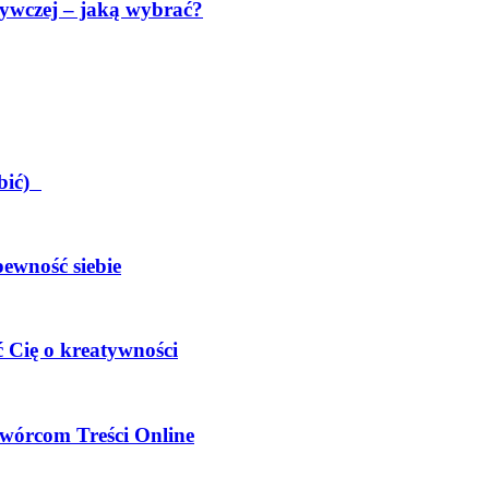
ywczej – jaką wybrać?
obić)
pewność siebie
 Cię o kreatywności
wórcom Treści Online