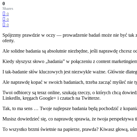
0
Shares
0
0
0
Spójrzmy prawdzie w oczy — prowadzenie badań może nie być tak zab
oferty.
Ale solidne badania są absolutnie niezbędne, jeśli naprawdę chcesz od
Kiedy słyszysz słowo „badania” w połączeniu z content marketingie
I tak-badanie słów kluczowych jest niezwykle ważne. Głównie dlatego
Ale naprawdę kopać w swoich badaniach, trzeba zacząć myśleć nie tyl
Twoi odbiorcy są teraz online, szukają rzeczy, o których chcą dowie
LinkedIn, kręgach Google+ i czatach na Twitterze.
Tak, to ma sens … Twoje najlepsze badania będą pochodzić z kopania
Musisz dowiedzieć się, co naprawdę sprawia, że twoja perspektywa tik
To wszystko brzmi świetnie na papierze, prawda? Kiwasz głową, uśm