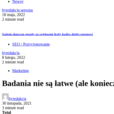
Newsy
by
redakcja serwisu
18 maja, 2022
2 minute read
Szalenie skuteczne sposoby na zwiększenie liczby leadów dzięki contentowi
SEO / Pozycjonowanie
by
redakcja
8 lutego, 2022
2 minute read
Marketing
Badania nie są łatwe (ale koniec
by
redakcja
30 listopada, 2021
3 minute read
Total