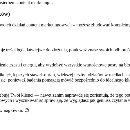
sierbem content marketingu.
ików)
woich działań content marketingowych – możesz zbudować kompletny prof
woje treści będą łatwiejsze do złożenia, ponieważ znasz swoich odbio
ie czasu i energii, aby wydobyć wszystkie wartościowe posty na blogu 
iknięć, lepszych stawek opt-in, większej liczby udziałów w mediach 
się, ponieważ badania pomagają mówić bezpośrednio do idealnego klie
bują Twoi klienci — nawet zanim naprawdę się zorientują, że tego potrz
wych i wyszukiwania) sprawiają, że wyglądasz jak geniusz czytania 
u w nagłówku. 😉