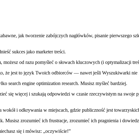
awne, jak tworzenie zabójczych nagłówków, pisanie pierwszego szkicu
nieść sukces jako marketer treści.
m, możesz od razu pomyśleć o słowach kluczowych (i optymalizacji t
, że jest to język Twoich odbiorców — nawet jeśli Wyszukiwarki nie i
ko search engine optimization research. Musisz myśleć bardziej.
dzieć się więcej i szukają odpowiedzi w czasie rzeczywistym na swoje
 wokół i odkrywania w miejscach, gdzie publiczność jest towarzyskic
. Musisz zrozumieć ich frustracje, zrozumieć ich pragnienia i dowiedz
iechasz się i mówisz: „oczywiście!”