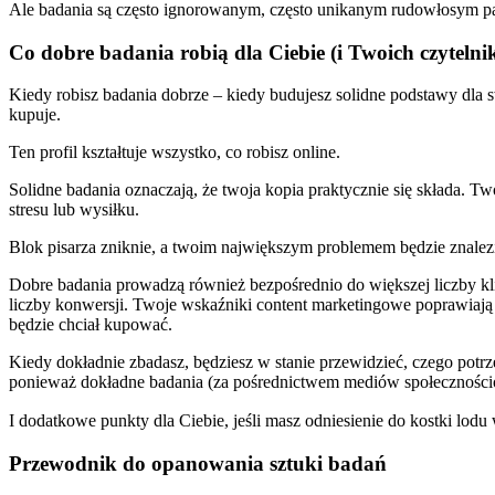
Ale badania są często ignorowanym, często unikanym rudowłosym pa
Co dobre badania robią dla Ciebie (i Twoich czyteln
Kiedy robisz badania dobrze – kiedy budujesz solidne podstawy dla s
kupuje.
Ten profil kształtuje wszystko, co robisz online.
Solidne badania oznaczają, że twoja kopia praktycznie się składa. T
stresu lub wysiłku.
Blok pisarza zniknie, a twoim największym problemem będzie znalezien
Dobre badania prowadzą również bezpośrednio do większej liczby kl
liczby konwersji. Twoje wskaźniki content marketingowe poprawiają 
będzie chciał kupować.
Kiedy dokładnie zbadasz, będziesz w stanie przewidzieć, czego potrze
ponieważ dokładne badania (za pośrednictwem mediów społecznościo
I dodatkowe punkty dla Ciebie, jeśli masz odniesienie do kostki lod
Przewodnik do opanowania sztuki badań