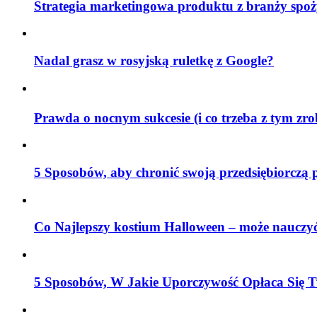
Strategia marketingowa produktu z branży spoż
Nadal grasz w rosyjską ruletkę z Google?
Prawda o nocnym sukcesie (i co trzeba z tym zr
5 Sposobów, aby chronić swoją przedsiębiorczą 
Co Najlepszy kostium Halloween – może nauczyć
5 Sposobów, W Jakie Uporczywość Opłaca Się T