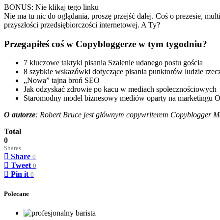
BONUS: Nie klikaj tego linku
Nie ma tu nic do oglądania, proszę przejść dalej. Coś o prezesie, m
przyszłości przedsiębiorczości internetowej. A Ty?
Przegapiłeś coś w Copybloggerze w tym tygodniu?
7 kluczowe taktyki pisania Szalenie udanego postu gościa
8 szybkie wskazówki dotyczące pisania punktorów ludzie rzec
„Nowa” tajna broń SEO
Jak odzyskać zdrowie po kacu w mediach społecznościowych
Staromodny model biznesowy mediów oparty na marketingu O
O autorze
: Robert Bruce jest głównym copywriterem Copyblogger Me
Total
0
Shares
Share
0
Tweet
0
Pin it
0
Polecane