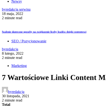
Newsy
by
redakcja serwisu
18 maja, 2022
2 minute read
Szalenie skuteczne sposoby na zwiększenie liczby leadów dzięki contentowi
SEO / Pozycjonowanie
by
redakcja
8 lutego, 2022
2 minute read
Marketing
7 Wartościowe Linki Content 
by
redakcja
30 listopada, 2021
2 minute read
Total