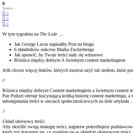
0
Shares
0
0
0
W tym tygodniu na
The Lede
…
Jak George Lucas napisałby Post na blogu
6 składników sukcesu Marka Zuckerberga
Jak sprawić, by Twoje treści stały się wirusowe
Różnica między dobrym A świetnym content marketingiem
Jeśli chcesz więcej linków, których możesz użyć niż siedem, które po
//
Różnica między dobrym Content marketingiem a świetnym content m
Pan Pulizzi oferuje fascynującą krótką historię content marketingu, a 
udostępniania treści w sieciach społecznościowych na dole artykułu
//
Układ okresowy treści
Aby określić swoją strategię treści, najpierw potrzebujesz podstawo
kiedy już dowiemy się, co znajduje się w układzie okresowym treści, 