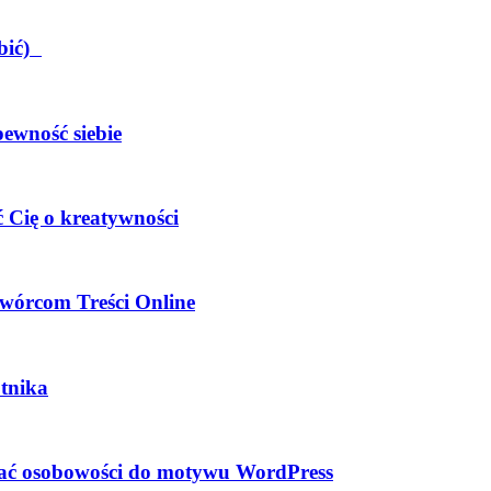
obić)
pewność siebie
 Cię o kreatywności
wórcom Treści Online
tnika
dać osobowości do motywu WordPress