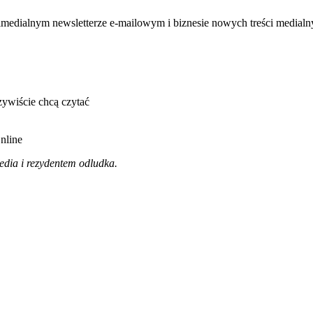
ultimedialnym newsletterze e-mailowym i biznesie nowych treści medial
zywiście chcą czytać
nline
dia i rezydentem odludka.