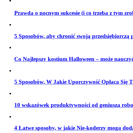
Prawda o nocnym sukcesie (i co trzeba z tym zr
5 Sposobów, aby chronić swoją przedsiębiorczą 
Co Najlepszy kostium Halloween – może nauczyć
5 Sposobów, W Jakie Uporczywość Opłaca Się T
10 wskazówek produktywności od geniusza robo
4 Łatwe sposoby, w jakie Nie-koderzy mogą do