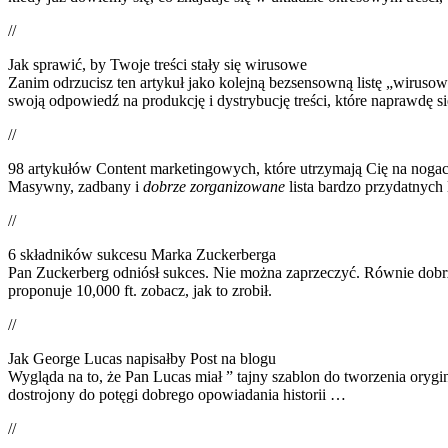
//
Jak sprawić, by Twoje treści stały się wirusowe
Zanim odrzucisz ten artykuł jako kolejną bezsensowną listę „wirusowy
swoją odpowiedź na produkcję i dystrybucję treści, które naprawdę się
//
98 artykułów Content marketingowych, które utrzymają Cię na nogac
Masywny, zadbany i
dobrze zorganizowane
lista bardzo przydatnych 
//
6 składników sukcesu Marka Zuckerberga
Pan Zuckerberg odniósł sukces. Nie można zaprzeczyć. Równie dobrze
proponuje 10,000 ft. zobacz, jak to zrobił.
//
Jak George Lucas napisałby Post na blogu
Wygląda na to, że Pan Lucas miał ” tajny szablon do tworzenia orygi
dostrojony do potęgi dobrego opowiadania historii …
//