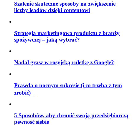
Szalenie skuteczne sposoby na zwiększenie
liczby leadów dzięki contentowi
Strategia marketingowa produktu z branży
spożywczej – jaką wybrać?
Nadal grasz w rosyjską ruletkę z Google?
Prawda o nocnym sukcesie (i co trzeba z tym
zrobić)
5 Sposobów, aby chronić swoją przedsiębiorczą
pewność siebie