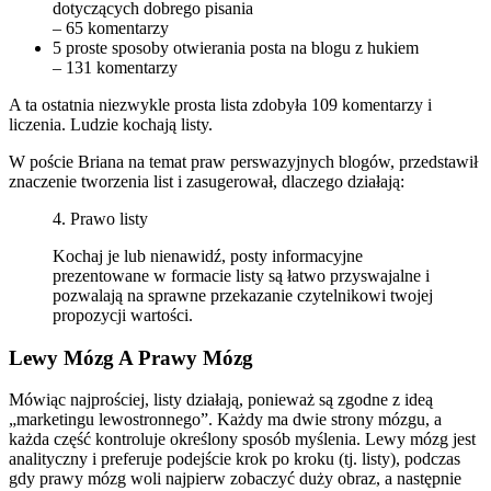
dotyczących dobrego pisania
– 65 komentarzy
5 proste sposoby otwierania posta na blogu z hukiem
– 131 komentarzy
A ta ostatnia niezwykle prosta lista zdobyła 109 komentarzy i
liczenia. Ludzie kochają listy.
W poście Briana na temat praw perswazyjnych blogów, przedstawił
znaczenie tworzenia list i zasugerował, dlaczego działają:
4. Prawo listy
Kochaj je lub nienawidź, posty informacyjne
prezentowane w formacie listy są łatwo przyswajalne i
pozwalają na sprawne przekazanie czytelnikowi twojej
propozycji wartości.
Lewy Mózg A Prawy Mózg
Mówiąc najprościej, listy działają, ponieważ są zgodne z ideą
„marketingu lewostronnego”. Każdy ma dwie strony mózgu, a
każda część kontroluje określony sposób myślenia. Lewy mózg jest
analityczny i preferuje podejście krok po kroku (tj. listy), podczas
gdy prawy mózg woli najpierw zobaczyć duży obraz, a następnie