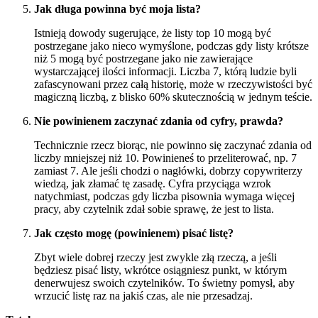
Jak długa powinna być moja lista?
Istnieją dowody sugerujące, że listy top 10 mogą być
postrzegane jako nieco wymyślone, podczas gdy listy krótsze
niż 5 mogą być postrzegane jako nie zawierające
wystarczającej ilości informacji. Liczba 7, którą ludzie byli
zafascynowani przez całą historię, może w rzeczywistości być
magiczną liczbą, z blisko 60% skutecznością w jednym teście.
Nie powinienem zaczynać zdania od cyfry, prawda?
Technicznie rzecz biorąc, nie powinno się zaczynać zdania od
liczby mniejszej niż 10. Powinieneś to przeliterować, np. 7
zamiast 7. Ale jeśli chodzi o nagłówki, dobrzy copywriterzy
wiedzą, jak złamać tę zasadę. Cyfra przyciąga wzrok
natychmiast, podczas gdy liczba pisownia wymaga więcej
pracy, aby czytelnik zdał sobie sprawę, że jest to lista.
Jak często mogę (powinienem) pisać listę?
Zbyt wiele dobrej rzeczy jest zwykle złą rzeczą, a jeśli
będziesz pisać listy, wkrótce osiągniesz punkt, w którym
denerwujesz swoich czytelników. To świetny pomysł, aby
wrzucić listę raz na jakiś czas, ale nie przesadzaj.