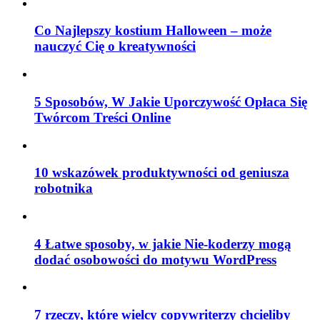
Co Najlepszy kostium Halloween – może
nauczyć Cię o kreatywności
5 Sposobów, W Jakie Uporczywość Opłaca Się
Twórcom Treści Online
10 wskazówek produktywności od geniusza
robotnika
4 Łatwe sposoby, w jakie Nie-koderzy mogą
dodać osobowości do motywu WordPress
7 rzeczy, które wielcy copywriterzy chcieliby