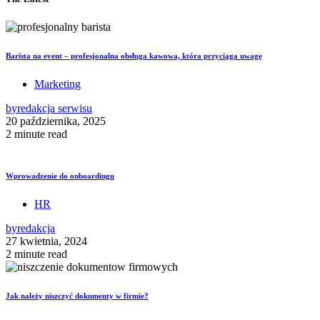
Barista na event – profesjonalna obsługa kawowa, która przyciąga uwagę
Marketing
by
redakcja serwisu
20 października, 2025
2 minute read
Wprowadzenie do onboardingu
HR
by
redakcja
27 kwietnia, 2024
2 minute read
Jak należy niszczyć dokumenty w firmie?