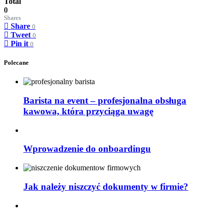
Total
0
Shares
Share
0
Tweet
0
Pin it
0
Polecane
Barista na event – profesjonalna obsługa
kawowa, która przyciąga uwagę
Wprowadzenie do onboardingu
Jak należy niszczyć dokumenty w firmie?