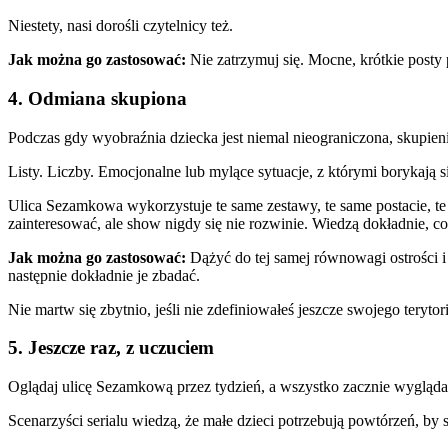
Niestety, nasi dorośli czytelnicy też.
Jak można go zastosować:
Nie zatrzymuj się. Mocne, krótkie posty 
4. Odmiana skupiona
Podczas gdy wyobraźnia dziecka jest niemal nieograniczona, skupien
Listy. Liczby. Emocjonalne lub mylące sytuacje, z którymi borykają 
Ulica Sezamkowa wykorzystuje te same zestawy, te same postacie, te
zainteresować, ale show nigdy się nie rozwinie. Wiedzą dokładnie, co m
Jak można go zastosować:
Dążyć do tej samej równowagi ostrości i 
następnie dokładnie je zbadać.
Nie martw się zbytnio, jeśli nie zdefiniowałeś jeszcze swojego teryto
5. Jeszcze raz, z uczuciem
Oglądaj ulicę Sezamkową przez tydzień, a wszystko zacznie wygląd
Scenarzyści serialu wiedzą, że małe dzieci potrzebują powtórzeń, by s