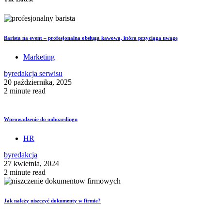
Barista na event – profesjonalna obsługa kawowa, która przyciąga uwagę
Marketing
by
redakcja serwisu
20 października, 2025
2 minute read
Wprowadzenie do onboardingu
HR
by
redakcja
27 kwietnia, 2024
2 minute read
Jak należy niszczyć dokumenty w firmie?