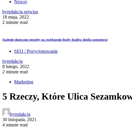
Newsy
by
redakcja serwisu
18 maja, 2022
2 minute read
Szalenie skuteczne sposoby na zwiększenie liczby leadów dzięki contentowi
SEO / Pozycjonowanie
by
redakcja
8 lutego, 2022
2 minute read
Marketing
5 Rzeczy, Które Ulica Sezamk
by
redakcja
30 listopada, 2021
4 minute read