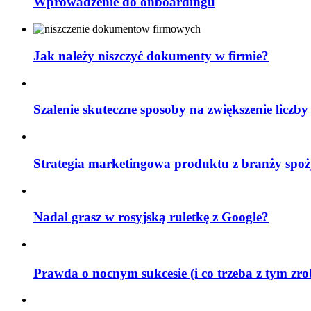
Wprowadzenie do onboardingu
Jak należy niszczyć dokumenty w firmie?
Szalenie skuteczne sposoby na zwiększenie liczby
Strategia marketingowa produktu z branży spoż
Nadal grasz w rosyjską ruletkę z Google?
Prawda o nocnym sukcesie (i co trzeba z tym zr