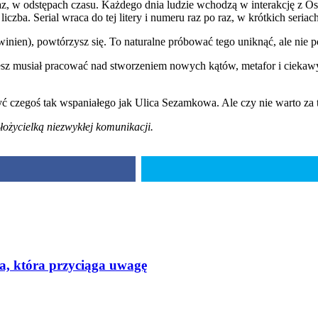
z, w odstępach czasu. Każdego dnia ludzie wchodzą w interakcję z Osc
 liczba. Serial wraca do tej litery i numeru raz po raz, w krótkich seri
inien), powtórzysz się. To naturalne próbować tego uniknąć, ale nie 
iesz musiał pracować nad stworzeniem nowych kątów, metafor i ciekaw
ć czegoś tak wspaniałego jak Ulica Sezamkowa. Ale czy nie warto za t
łożycielką niezwykłej komunikacji.
a, która przyciąga uwagę