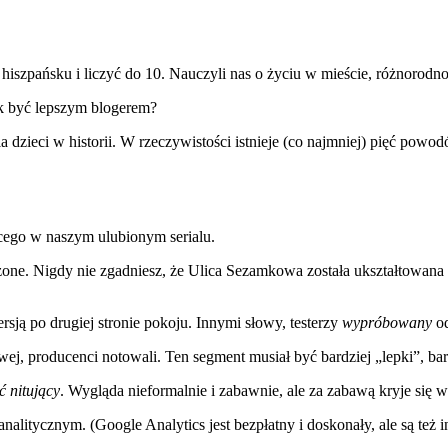
 po hiszpańsku i liczyć do 10. Nauczyli nas o życiu w mieście, różnorod
ak być lepszym blogerem?
 dzieci w historii. W rzeczywistości istnieje (co najmniej) pięć pow
cego w naszym ulubionym serialu.
e. Nigdy nie zgadniesz, że Ulica Sezamkowa została ukształtowana p
sją po drugiej stronie pokoju. Innymi słowy, testerzy
wypróbowany
od
 producenci notowali. Ten segment musiał być bardziej „lepki”, bardz
 nitujący
. Wygląda nieformalnie i zabawnie, ale za zabawą kryje się wi
alitycznym. (Google Analytics jest bezpłatny i doskonały, ale są też i