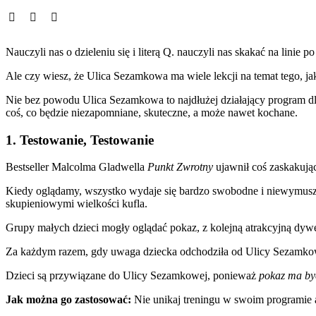
Nauczyli nas o dzieleniu się i literą Q. nauczyli nas skakać na linie
Ale czy wiesz, że Ulica Sezamkowa ma wiele lekcji na temat tego, j
Nie bez powodu Ulica Sezamkowa to najdłużej działający program dla
coś, co będzie niezapomniane, skuteczne, a może nawet kochane.
1. Testowanie, Testowanie
Bestseller Malcolma Gladwella
Punkt Zwrotny
ujawnił coś zaskakują
Kiedy oglądamy, wszystko wydaje się bardzo swobodne i niewymuszon
skupieniowymi wielkości kufla.
Grupy małych dzieci mogły oglądać pokaz, z kolejną atrakcyjną dywer
Za każdym razem, gdy uwaga dziecka odchodziła od Ulicy Sezamkowej,
Dzieci są przywiązane do Ulicy Sezamkowej, ponieważ
pokaz ma być
Jak można go zastosować:
Nie unikaj treningu w swoim programie an