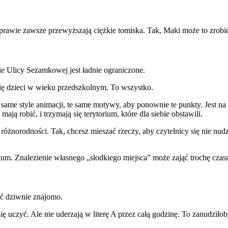
prawie zawsze przewyższają ciężkie tomiska. Tak, Maki może to zrobić
ie Ulicy Sezamkowej jest ładnie ograniczone.
się dzieci w wieku przedszkolnym. To wszystko.
 same style animacji, te same motywy, aby ponownie te punkty. Jest n
ają robić, i trzymają się terytorium, które dla siebie obstawili.
różnorodności. Tak, chcesz mieszać rzeczy, aby czytelnicy się nie nudz
rium. Znalezienie własnego „słodkiego miejsca” może zająć trochę czasu.
ać dziwnie znajomo.
ię uczyć. Ale nie uderzają w literę A przez całą godzinę. To zanudziło