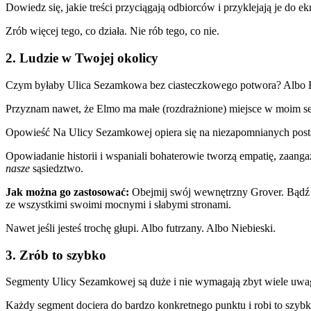
Dowiedz się, jakie treści przyciągają odbiorców i przyklejają je do ek
Zrób więcej tego, co działa. Nie rób tego, co nie.
2. Ludzie w Twojej okolicy
Czym byłaby Ulica Sezamkowa bez ciasteczkowego potwora? Albo Ber
Przyznam nawet, że Elmo ma małe (rozdrażnione) miejsce w moim se
Opowieść Na Ulicy Sezamkowej opiera się na niezapomnianych postac
Opowiadanie historii i wspaniali bohaterowie tworzą empatię, zaang
nasze
sąsiedztwo.
Jak można go zastosować:
Obejmij swój wewnętrzny Grover. Bądź po
ze wszystkimi swoimi mocnymi i słabymi stronami.
Nawet jeśli jesteś trochę głupi. Albo futrzany. Albo Niebieski.
3. Zrób to szybko
Segmenty Ulicy Sezamkowej są duże i nie wymagają zbyt wiele uwag
Każdy segment dociera do bardzo konkretnego punktu i robi to szyb