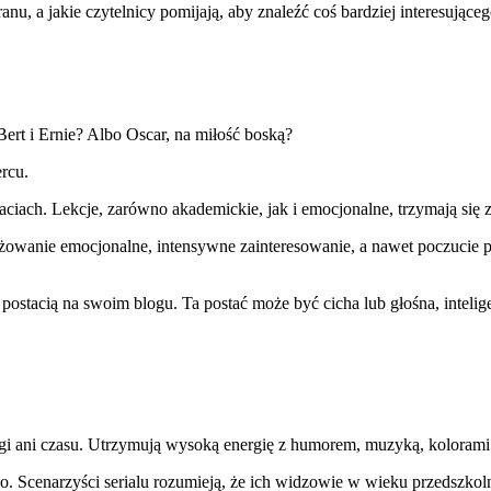
ranu, a jakie czytelnicy pomijają, aby znaleźć coś bardziej interesująceg
t i Ernie? Albo Oscar, na miłość boską?
rcu.
iach. Lekcje, zarówno akademickie, jak i emocjonalne, trzymają się 
ażowanie emocjonalne, intensywne zainteresowanie, a nawet poczucie 
stacią na swoim blogu. Ta postać może być cicha lub głośna, intelige
i ani czasu. Utrzymują wysoką energię z humorem, muzyką, kolorami
ko. Scenarzyści serialu rozumieją, że ich widzowie w wieku przedsz