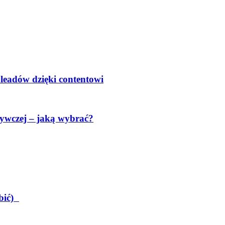
 leadów dzięki contentowi
ywczej – jaką wybrać?
obić)