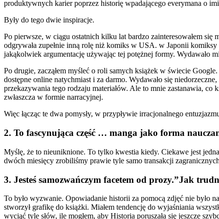
produktywnych karier poprzez historię wpadającego everymana o im
Były do tego dwie inspiracje.
Po pierwsze, w ciągu ostatnich kilku lat bardzo zainteresowałem si
odgrywała zupełnie inną rolę niż komiks w USA. w Japonii komiksy 
jakąkolwiek argumentację używając tej potężnej formy. Wydawało mi
Po drugie, zacząłem myśleć o roli samych książek w świecie Google. W
dostępne online natychmiast i za darmo. Wydawało się niedorzeczne, 
przekazywania tego rodzaju materiałów. Ale to mnie zastanawia, co k
zwłaszcza w formie narracyjnej.
Więc łącząc te dwa pomysły, w przypływie irracjonalnego entuzjaz
2. To fascynująca część … manga jako forma nauczani
Myślę, że to nieuniknione. To tylko kwestia kiedy. Ciekawe jest jedn
dwóch miesięcy zrobiliśmy prawie tyle samo transakcji zagraniczn
3. Jesteś samozwańczym facetem od prozy.”Jak trud
To było wyzwanie. Opowiadanie historii za pomocą zdjęć nie było na
stworzył grafikę do książki. Miałem tendencję do wyjaśniania wszystk
wyciąć tyle słów, ile mogłem, aby Historia poruszała się jeszcze szybc