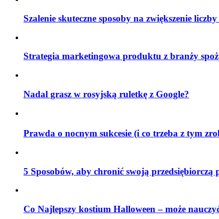
Szalenie skuteczne sposoby na zwiększenie liczby
Strategia marketingowa produktu z branży spoż
Nadal grasz w rosyjską ruletkę z Google?
Prawda o nocnym sukcesie (i co trzeba z tym zr
5 Sposobów, aby chronić swoją przedsiębiorczą 
Co Najlepszy kostium Halloween – może nauczyć