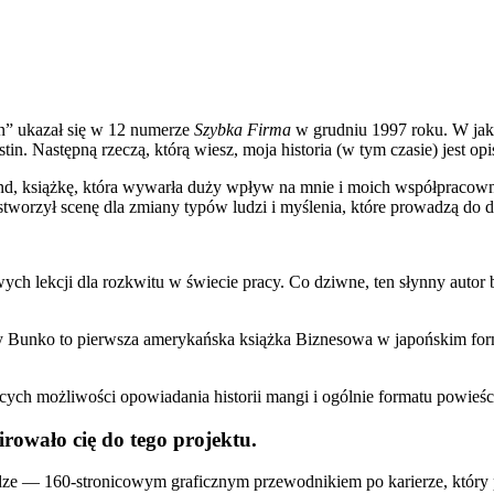
on” ukazał się w 12 numerze
Szybka Firma
w grudniu 1997 roku. W jaki
n. Następną rzeczą, którą wiesz, moja historia (w tym czasie) jest o
d, książkę, która wywarła duży wpływ na mnie i moich współpracowni
stworzył scenę dla zmiany typów ludzi i myślenia, które prowadzą do
ch lekcji dla rozkwitu w świecie pracy. Co dziwne, ten słynny autor
ohnny Bunko to pierwsza amerykańska książka Biznesowa w japońskim fo
ych możliwości opowiadania historii mangi i ogólnie formatu powieści
rowało cię do tego projektu.
e — 160-stronicowym graficznym przewodnikiem po karierze, który p