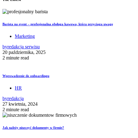
Barista na event – profesjonalna obsługa kawowa, która przyciąga uwagę
Marketing
by
redakcja serwisu
20 października, 2025
2 minute read
Wprowadzenie do onboardingu
HR
by
redakcja
27 kwietnia, 2024
2 minute read
Jak należy niszczyć dokumenty w firmie?