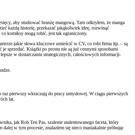
 miesięcy, aby studiować branżę mangową. Tam odkryłem, że manga
ć każdą historię, przekazać jakąkolwiek ideę, rozwinąć
co komiksy mogą robić, jest tak ograniczony.
rierze-jakie słowa kluczowe umieścić w CV, co robi firma itp. – są
ć je sprzedać. Książki po prostu nie są już cennymi sposobami
lepsze w dostarczaniu strategicznych, całościowych informacji-
andze.
zi po raz pierwszy wkraczają do pracy umysłowej. W ciągu pierwszych
óch lat.
nika, jak Rob Ten Pas, szalenie utalentowanego faceta, który
m dalej w tym procesie, znalazłem się nieco maniakalnie próbując