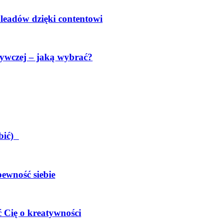
 leadów dzięki contentowi
ywczej – jaką wybrać?
obić)
pewność siebie
 Cię o kreatywności