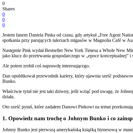
0
Shares
0
0
0
Jestem fanem Daniela Pinka od czasu, gdy artykuł „Free Agent Nati
spotkania przy parujących talerzach migasów w Magnolia Café w Austi
Następnie Pink wydał Bestseller New York Timesa a Whole New Min
jako klucz do przetrwania gospodarczego w „epoce konceptualnej” i 
Ale potem zrobił coś naprawdę interesującego.
Dan opublikował przewodnik kariery, który ujawnia sześć podstawowy
Bunko.
Właściwie tytuł nie jest taki dziwny, jeśli wziąć pod uwagę, że J
działa.
Oto sześć pytań, które zadałem Danowi Pinkowi na temat przekonując
1. Opowiedz nam trochę o Johnym Bunko i co zainspi
Johnny Bunko jest pierwszą amerykańską książką biznesową w mandz