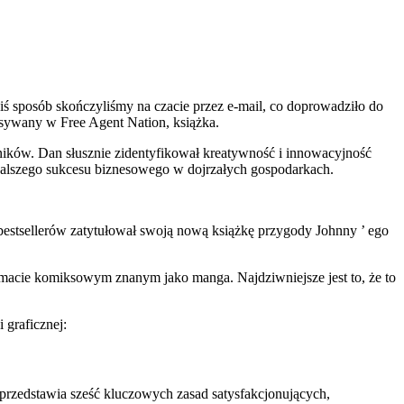
ś sposób skończyliśmy na czacie przez e-mail, co doprowadziło do
pisywany w Free Agent Nation, książka.
ków. Dan słusznie zidentyfikował kreatywność i innowacyjność
 dalszego sukcesu biznesowego w dojrzałych gospodarkach.
 bestsellerów zatytułował swoją nową książkę przygody Johnny ’ ego
rmacie komiksowym znanym jako manga. Najdziwniejsze jest to, że to
 graficznej:
rzedstawia sześć kluczowych zasad satysfakcjonujących,