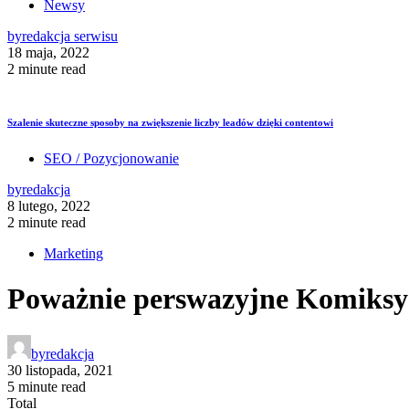
Newsy
by
redakcja serwisu
18 maja, 2022
2 minute read
Szalenie skuteczne sposoby na zwiększenie liczby leadów dzięki contentowi
SEO / Pozycjonowanie
by
redakcja
8 lutego, 2022
2 minute read
Marketing
Poważnie perswazyjne Komiksy
by
redakcja
30 listopada, 2021
5 minute read
Total