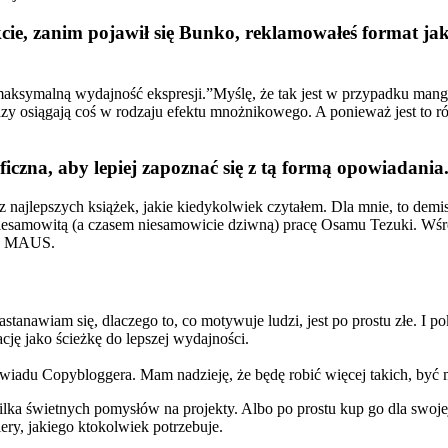
cie, zanim pojawił się Bunko, reklamowałeś format jak
maksymalną wydajność ekspresji.”Myślę, że tak jest w przypadku mangi
zy osiągają coś w rodzaju efektu mnożnikowego. A ponieważ jest to 
iczna, aby lepiej zapoznać się z tą formą opowiadania.
zych książek, jakie kiedykolwiek czytałem. Dla mnie, to demistifie
samowitą (a czasem niesamowicie dziwną) pracę Osamu Tezuki. Wśród 
e MAUS.
stanawiam się, dlaczego to, co motywuje ludzi, jest po prostu złe. I 
ę jako ścieżkę do lepszej wydajności.
ywiadu Copybloggera. Mam nadzieję, że będę robić więcej takich, być
 świetnych pomysłów na projekty. Albo po prostu kup go dla swojej u
ery, jakiego ktokolwiek potrzebuje.