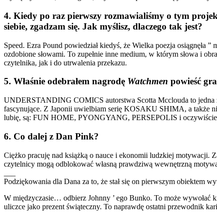
4. Kiedy po raz pierwszy rozmawialiśmy o tym projek
siebie, zgadzam się. Jak myślisz, dlaczego tak jest?
Speed. Ezra Pound powiedział kiedyś, że Wielka poezja osiągnęła ” 
ozdobione słowami. To zupełnie inne medium, w którym słowa i obra
czytelnika, jak i do utrwalenia przekazu.
5. Właśnie odebrałem nagrodę
Watchmen
powieść graf
UNDERSTANDING COMICS autorstwa Scotta Mcclouda to jedna z najleps
fascynujące. Z Japonii uwielbiam serię KOSAKU SHIMA, a także nie
lubię, są: FUN HOME, PYONGYANG, PERSEPOLIS i oczywiści
6. Co dalej z Dan Pink?
Ciężko pracuję nad książką o nauce i ekonomii ludzkiej motywacji. Za
czytelnicy mogą odblokować własną prawdziwą wewnętrzną motywacj
___
Podziękowania dla Dana za to, że stał się on pierwszym obiektem w
W międzyczasie… odbierz Johnny ’ ego Bunko. To może wywołać kilka
uliczce jako prezent świąteczny. To naprawdę ostatni przewodnik kari