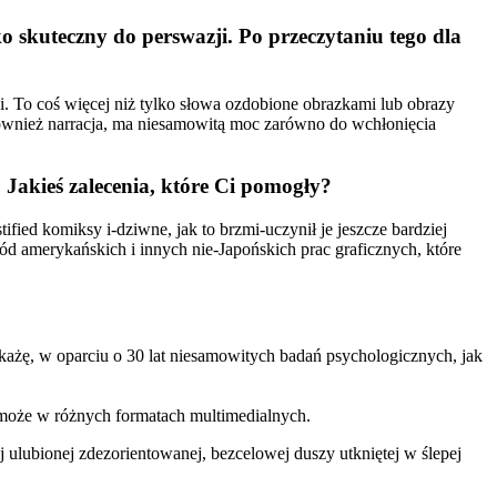
o skuteczny do perswazji. Po przeczytaniu tego dla
. To coś więcej niż tylko słowa ozdobione obrazkami lub obrazy
również narracja, ma niesamowitą moc zarówno do wchłonięcia
 Jakieś zalecenia, które Ci pomogły?
d komiksy i-dziwne, jak to brzmi-uczynił je jeszcze bardziej
amerykańskich i innych nie-Japońskich prac graficznych, które
pokażę, w oparciu o 30 lat niesamowitych badań psychologicznych, jak
 może w różnych formatach multimedialnych.
lubionej zdezorientowanej, bezcelowej duszy utkniętej w ślepej