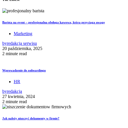
Barista na event – profesjonalna obsługa kawowa, która przyciąga uwagę
Marketing
by
redakcja serwisu
20 października, 2025
2 minute read
Wprowadzenie do onboardingu
HR
by
redakcja
27 kwietnia, 2024
2 minute read
Jak należy niszczyć dokumenty w firmie?