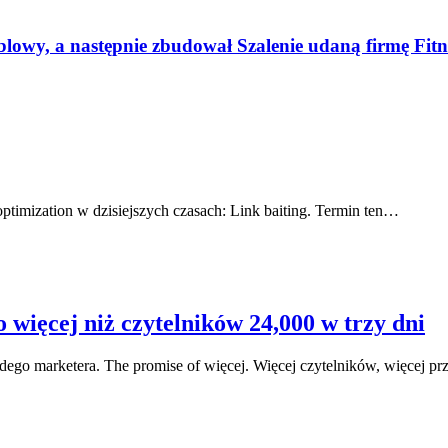
blowy, a następnie zbudował Szalenie udaną firmę Fitn
optimization w dzisiejszych czasach: Link baiting. Termin ten…
więcej niż czytelników 24,000 w trzy dni
żdego marketera. The promise of więcej. Więcej czytelników, więcej