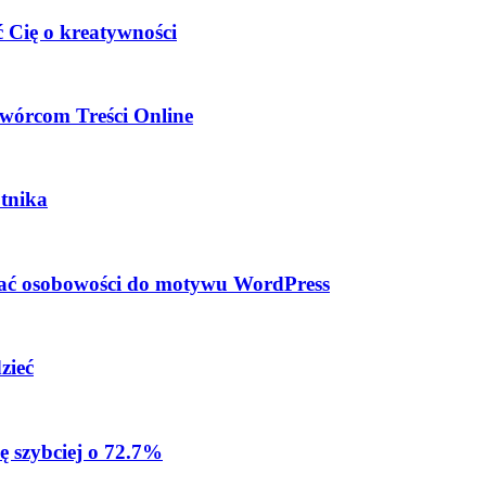
 Cię o kreatywności
wórcom Treści Online
tnika
dać osobowości do motywu WordPress
zieć
ę szybciej o 72.7%