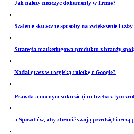
Jak należy niszczyć dokumenty w firmie?
Szalenie skuteczne sposoby na zwiększenie liczby
Strategia marketingowa produktu z branży spoż
Nadal grasz w rosyjską ruletkę z Google?
Prawda o nocnym sukcesie (i co trzeba z tym zr
5 Sposobów, aby chronić swoją przedsiębiorczą 