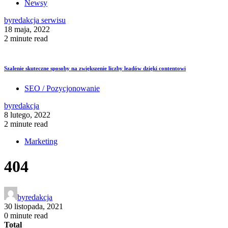
Newsy
by
redakcja serwisu
18 maja, 2022
2 minute read
Szalenie skuteczne sposoby na zwiększenie liczby leadów dzięki contentowi
SEO / Pozycjonowanie
by
redakcja
8 lutego, 2022
2 minute read
Marketing
404
by
redakcja
30 listopada, 2021
0 minute read
Total