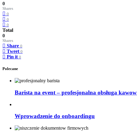
0
Shares
0
0
0
Total
0
Shares
Share
0
Tweet
0
Pin it
0
Polecane
Barista na event – profesjonalna obsługa kawow
Wprowadzenie do onboardingu