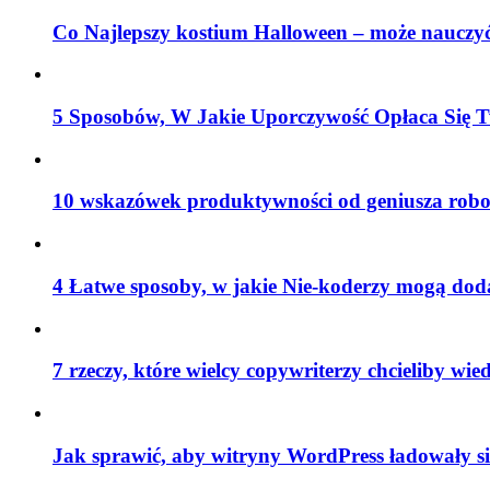
Co Najlepszy kostium Halloween – może nauczyć
5 Sposobów, W Jakie Uporczywość Opłaca Się T
10 wskazówek produktywności od geniusza robo
4 Łatwe sposoby, w jakie Nie-koderzy mogą do
7 rzeczy, które wielcy copywriterzy chcieliby wied
Jak sprawić, aby witryny WordPress ładowały si