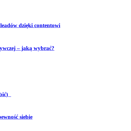
 leadów dzięki contentowi
ywczej – jaką wybrać?
obić)
pewność siebie