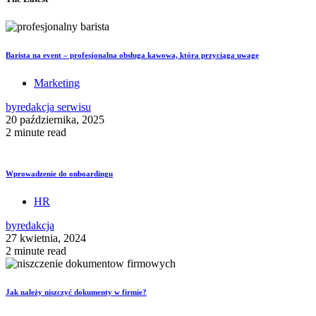
Barista na event – profesjonalna obsługa kawowa, która przyciąga uwagę
Marketing
by
redakcja serwisu
20 października, 2025
2 minute read
Wprowadzenie do onboardingu
HR
by
redakcja
27 kwietnia, 2024
2 minute read
Jak należy niszczyć dokumenty w firmie?