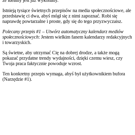
że idealny jest już wykonany.
Istnieją tysiące świetnych przepisów na media społecznościowe, ale
przedstawię ci dwa, abyś mógł się z nimi zapoznać. Robi się
naprawdę powtarzalne i proste, gdy się do tego przyzwyczaisz.
Polecany przepis #1 –
Utwórz automatyczny kalendarz mediów
społecznościowych
: Jestem wielkim fanem kalendarzy redakcyjnych
i towarzyskich.
Są świetne, aby utrzymać Cię na dobrej drodze, a także mogą
pokazać przydatne trendy wydajności, dzięki czemu wiesz, czy
Twoja praca faktycznie powoduje wzrost.
Ten konkretny przepis wymaga, abyś był użytkownikiem bufora
(Narzędzie #1).