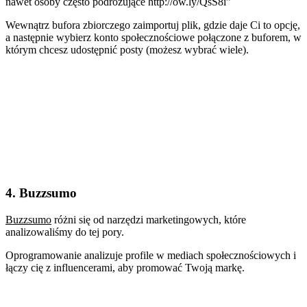
nawet osoby często podróżujące http://ow.ly/QsS8i”
Wewnątrz bufora zbiorczego zaimportuj plik, gdzie daje Ci to opcję,
a następnie wybierz konto społecznościowe połączone z buforem, w
którym chcesz udostępnić posty (możesz wybrać wiele).
4. Buzzsumo
Buzzsumo
różni się od narzędzi marketingowych, które
analizowaliśmy do tej pory.
Oprogramowanie analizuje profile w mediach społecznościowych i
łączy cię z influencerami, aby promować Twoją markę.