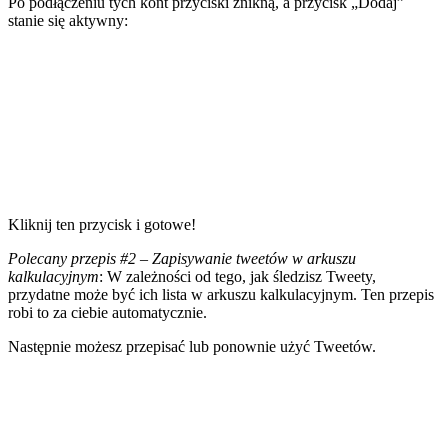
Po podłączeniu tych kont przyciski znikną, a przycisk „Dodaj”
stanie się aktywny:
Kliknij ten przycisk i gotowe!
Polecany przepis #2 –
Zapisywanie tweetów w arkuszu
kalkulacyjnym
: W zależności od tego, jak śledzisz Tweety,
przydatne może być ich lista w arkuszu kalkulacyjnym. Ten przepis
robi to za ciebie automatycznie.
Następnie możesz przepisać lub ponownie użyć Tweetów.