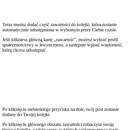
Teraz musisz dodać część zawartości do kolejki, która zostanie
automatycznie udostępniona w wybranym przez Ciebie czasie.
Jeśli klikniesz główną kartę „zawartość”, możesz wybrać profil
społecznościowy w lewym menu, a następnie wpisać wiadomość,
którą chcesz udostępnić.
Po kliknięciu niebieskiego przycisku na dole, twój post zostanie
dodany do Twojej kolejki.
Po kliknięciu głównego obszaru zawartości zobaczysz swoją
bieżącą kolejkę, a także czasy, w których zaplanowane są posty.