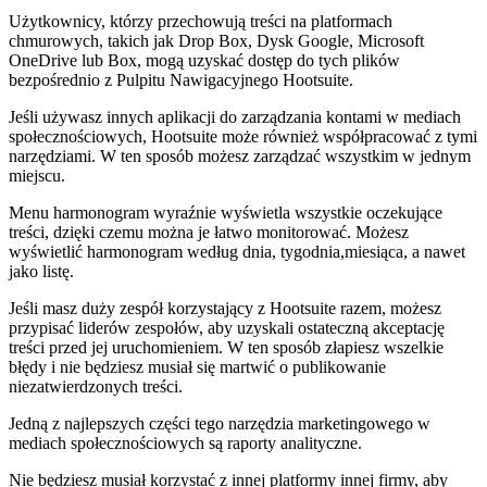
Użytkownicy, którzy przechowują treści na platformach
chmurowych, takich jak Drop Box, Dysk Google, Microsoft
OneDrive lub Box, mogą uzyskać dostęp do tych plików
bezpośrednio z Pulpitu Nawigacyjnego Hootsuite.
Jeśli używasz innych aplikacji do zarządzania kontami w mediach
społecznościowych, Hootsuite może również współpracować z tymi
narzędziami. W ten sposób możesz zarządzać wszystkim w jednym
miejscu.
Menu harmonogram wyraźnie wyświetla wszystkie oczekujące
treści, dzięki czemu można je łatwo monitorować. Możesz
wyświetlić harmonogram według dnia, tygodnia,miesiąca, a nawet
jako listę.
Jeśli masz duży zespół korzystający z Hootsuite razem, możesz
przypisać liderów zespołów, aby uzyskali ostateczną akceptację
treści przed jej uruchomieniem. W ten sposób złapiesz wszelkie
błędy i nie będziesz musiał się martwić o publikowanie
niezatwierdzonych treści.
Jedną z najlepszych części tego narzędzia marketingowego w
mediach społecznościowych są raporty analityczne.
Nie będziesz musiał korzystać z innej platformy innej firmy, aby