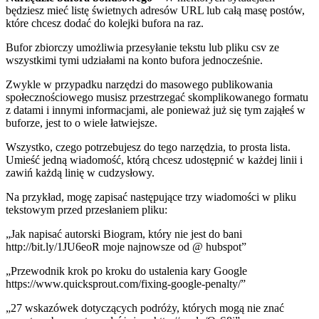
będziesz mieć listę świetnych adresów URL lub całą masę postów,
które chcesz dodać do kolejki bufora na raz.
Bufor zbiorczy umożliwia przesyłanie tekstu lub pliku csv ze
wszystkimi tymi udziałami na konto bufora jednocześnie.
Zwykle w przypadku narzędzi do masowego publikowania
społecznościowego musisz przestrzegać skomplikowanego formatu
z datami i innymi informacjami, ale ponieważ już się tym zająłeś w
buforze, jest to o wiele łatwiejsze.
Wszystko, czego potrzebujesz do tego narzędzia, to prosta lista.
Umieść jedną wiadomość, którą chcesz udostępnić w każdej linii i
zawiń każdą linię w cudzysłowy.
Na przykład, mogę zapisać następujące trzy wiadomości w pliku
tekstowym przed przesłaniem pliku:
„Jak napisać autorski Biogram, który nie jest do bani
http://bit.ly/1JU6eoR moje najnowsze od @ hubspot”
„Przewodnik krok po kroku do ustalenia kary Google
https://www.quicksprout.com/fixing-google-penalty/”
„27 wskazówek dotyczących podróży, których mogą nie znać