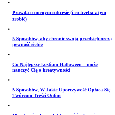
Prawda o nocnym sukcesie (i co trzeba z tym
zrobić)
5 Sposobów, aby chronić swoją przedsiębiorczą
pewność siebie
Co Najlepszy kostium Halloween – może
nauczyć Cię o kreatywności
5 Sposobów, W Jakie Uporczywość Opłaca Się
Twórcom Treści Online