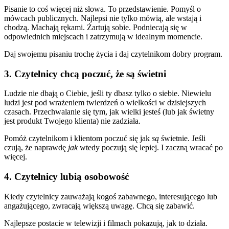
Pisanie to coś więcej niż słowa. To przedstawienie. Pomyśl o
mówcach publicznych. Najlepsi nie tylko mówią, ale wstają i
chodzą. Machają rękami. Żartują sobie. Podniecają się w
odpowiednich miejscach i zatrzymują w idealnym momencie.
Daj swojemu pisaniu trochę życia i daj czytelnikom dobry program.
3. Czytelnicy chcą poczuć, że są świetni
Ludzie nie dbają o Ciebie, jeśli ty dbasz tylko o siebie. Niewielu
ludzi jest pod wrażeniem twierdzeń o wielkości w dzisiejszych
czasach. Przechwalanie się tym, jak wielki jesteś (lub jak świetny
jest produkt Twojego klienta) nie zadziała.
Pomóż czytelnikom i klientom poczuć się jak
są
świetnie. Jeśli
czują, że naprawdę
jak
wtedy poczują się lepiej. I zaczną wracać po
więcej.
4. Czytelnicy lubią osobowość
Kiedy czytelnicy zauważają kogoś zabawnego, interesującego lub
angażującego, zwracają większą uwagę. Chcą się zabawić.
Najlepsze postacie w telewizji i filmach pokazują, jak to działa.