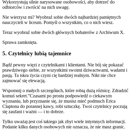
Wykorzystują silnie narysowane osobowości, aby dotrzeć do
odbiorców i zwrócić na nich uwagę.
Nie wierzysz mi? Wyobraź sobie dwóch najbardziej pamiętnych
nauczycieli w liceum. Pomyśl o wszystkim, co o nich wiesz.
Teraz wyobraź sobie dwóch głównych bohaterów z Archiwum X.
Sprawa zamknięta.
5. Czytelnicy lubią tajemnice
Bądź pewny więzi z czytelnikami i klientami. Nie bój się pokazać
prawdziwego siebie, ze wszystkimi swoimi dziwactwami, wadami i
pasją. Ta iskra życia czyni cię bardziej realnym. Nikt nie chce
zajmować się elewacją.
Wspomnij o małych szczegółach, które robią dużą różnicę. Zdradzić
komuś sekret.”Czasami po prostu podpowiedź o ciekawym
wyznaniu, lub przyznanie się, że musisz mieć podmuch Erica
Claptona do porannej kawy, robi sztuczkę. Twoi czytelnicy poczują
się zaufani i ważni — i to dobrze.
Tylko uważaj-jest coś takiego jak zbyt wiele intymnych informacji.
Podanie kilku danych osobowych nie oznacza, że nie masz granic.