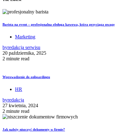
Barista na event – profesjonalna obsługa kawowa, która przyciąga uwagę
Marketing
by
redakcja serwisu
20 października, 2025
2 minute read
Wprowadzenie do onboardingu
HR
by
redakcja
27 kwietnia, 2024
2 minute read
Jak należy niszczyć dokumenty w firmie?