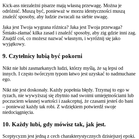
Kick-ass niezależni pisarze mają własną przewagę. Można je
odróżnić. Muszą być, ponieważ w morzu identyczności muszą
znaleźć sposoby, aby ludzie zwracali na siebie uwagę.
Jaka jest Twoja wygrana różnica? Jaka jest Twoja przewaga?
Śmiało-złamać kilka zasad i znaleźć sposoby, aby zig gdzie inni zag.
Znajdź coś, co możesz nazwać własnym, i wyróżnij się jako
wyjątkowy.
9. Czytelnicy lubią być pokorni
Nikt nie lubi zasmarkanych ludzi, którzy myślą, że są lepsi od
innych. I często twórczym typom łatwo jest uzyskać to nadmuchane
ego.
Nikt nie jest doskonały. Każdy popełnia błędy. Trzymaj to ego w
ryzach, nie wywyższaj się zbytnio nad swoimi umiejętnościami lub
poczuciem własnej wartości i zaakceptuj, że czasami jesteś do bani
– ponieważ każdy tak robi. Z wdziękiem potwierdź swoje
niedociągnięcia.
10. Każdy lubi, gdy mówisz tak, jak jest.
Sceptycyzm jest jedną z cech charakterystycznych dzisiejszej epoki.