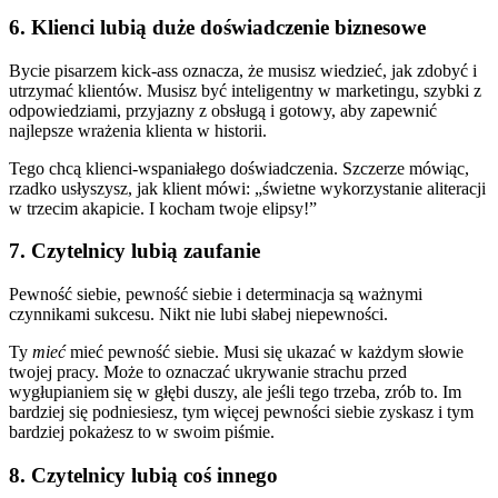
6. Klienci lubią duże doświadczenie biznesowe
Bycie pisarzem kick-ass oznacza, że musisz wiedzieć, jak zdobyć i
utrzymać klientów. Musisz być inteligentny w marketingu, szybki z
odpowiedziami, przyjazny z obsługą i gotowy, aby zapewnić
najlepsze wrażenia klienta w historii.
Tego chcą klienci-wspaniałego doświadczenia. Szczerze mówiąc,
rzadko usłyszysz, jak klient mówi: „świetne wykorzystanie aliteracji
w trzecim akapicie. I kocham twoje elipsy!”
7. Czytelnicy lubią zaufanie
Pewność siebie, pewność siebie i determinacja są ważnymi
czynnikami sukcesu. Nikt nie lubi słabej niepewności.
Ty
mieć
mieć pewność siebie. Musi się ukazać w każdym słowie
twojej pracy. Może to oznaczać ukrywanie strachu przed
wygłupianiem się w głębi duszy, ale jeśli tego trzeba, zrób to. Im
bardziej się podniesiesz, tym więcej pewności siebie zyskasz i tym
bardziej pokażesz to w swoim piśmie.
8. Czytelnicy lubią coś innego