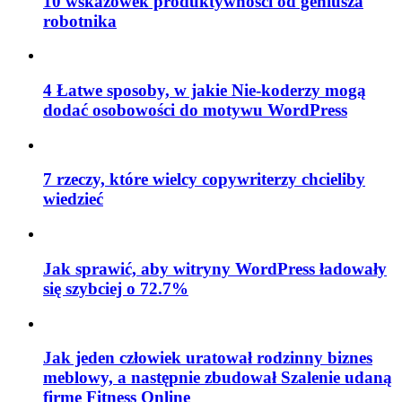
10 wskazówek produktywności od geniusza
robotnika
4 Łatwe sposoby, w jakie Nie-koderzy mogą
dodać osobowości do motywu WordPress
7 rzeczy, które wielcy copywriterzy chcieliby
wiedzieć
Jak sprawić, aby witryny WordPress ładowały
się szybciej o 72.7%
Jak jeden człowiek uratował rodzinny biznes
meblowy, a następnie zbudował Szalenie udaną
firmę Fitness Online