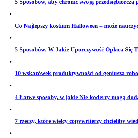
5 Sposobów, aby chronić swoją przedsiębiorczą 
Co Najlepszy kostium Halloween – może nauczyć
5 Sposobów, W Jakie Uporczywość Opłaca Się T
10 wskazówek produktywności od geniusza robo
4 Łatwe sposoby, w jakie Nie-koderzy mogą do
7 rzeczy, które wielcy copywriterzy chcieliby wied