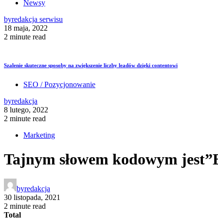
Newsy
by
redakcja serwisu
18 maja, 2022
2 minute read
Szalenie skuteczne sposoby na zwiększenie liczby leadów dzięki contentowi
SEO / Pozycjonowanie
by
redakcja
8 lutego, 2022
2 minute read
Marketing
Tajnym słowem kodowym jest”B
by
redakcja
30 listopada, 2021
2 minute read
Total