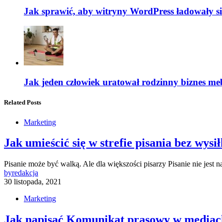
Jak sprawić, aby witryny WordPress ładowały si
Jak jeden człowiek uratował rodzinny biznes me
Related Posts
Marketing
Jak umieścić się w strefie pisania bez wysi
Pisanie może być walką. Ale dla większości pisarzy Pisanie nie jest 
by
redakcja
30 listopada, 2021
Marketing
Jak napisać Komunikat prasowy w mediac