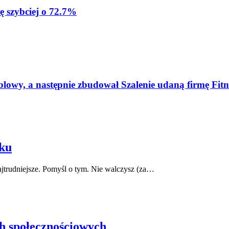
ę szybciej o 72.7%
blowy, a następnie zbudował Szalenie udaną firmę Fitn
łku
najtrudniejsze. Pomyśl o tym. Nie walczysz (za…
h społecznościowych