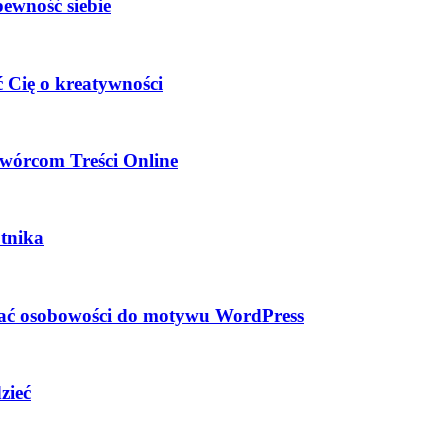
pewność siebie
 Cię o kreatywności
wórcom Treści Online
tnika
dać osobowości do motywu WordPress
zieć