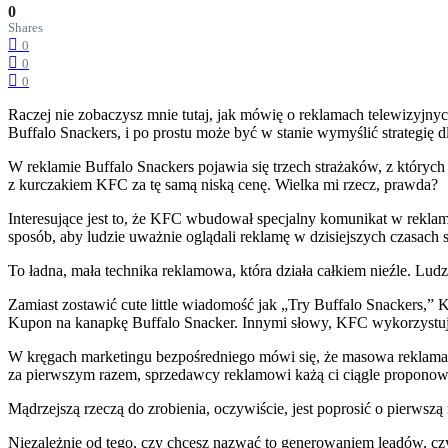
0
Shares
0
0
0
Raczej nie zobaczysz mnie tutaj, jak mówię o reklamach telewizyjnyc
Buffalo Snackers, i po prostu może być w stanie wymyślić strategię d
W reklamie Buffalo Snackers pojawia się trzech strażaków, z który
z kurczakiem KFC za tę samą niską cenę. Wielka mi rzecz, prawda?
Interesujące jest to, że KFC wbudował specjalny komunikat w reklami
sposób, aby ludzie uważnie oglądali reklamę w dzisiejszych czasac
To ładna, mała technika reklamowa, która działa całkiem nieźle. Lud
Zamiast zostawić cute little wiadomość jak „Try Buffalo Snackers
Kupon na kanapkę Buffalo Snacker. Innymi słowy, KFC wykorzystuje k
W kręgach marketingu bezpośredniego mówi się, że masowa reklama p
za pierwszym razem, sprzedawcy reklamowi każą ci ciągle proponować
Mądrzejszą rzeczą do zrobienia, oczywiście, jest poprosić o pierwsz
Niezależnie od tego, czy chcesz nazwać to generowaniem leadów, czy