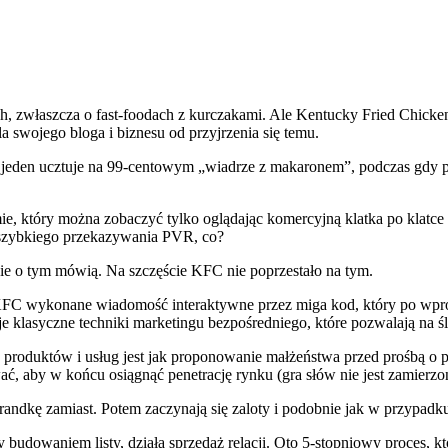
h, zwłaszcza o fast-foodach z kurczakami. Ale Kentucky Fried Chicken
la swojego bloga i biznesu od przyjrzenia się temu.
ch jeden ucztuje na 99-centowym „wiadrze z makaronem”, podczas gdy 
e, który można zobaczyć tylko oglądając komercyjną klatka po klatce z
h szybkiego przekazywania PVR, co?
zie o tym mówią. Na szczęście KFC nie poprzestało na tym.
,” KFC wykonane wiadomość interaktywne przez miga kod, który po wp
lasyczne techniki marketingu bezpośredniego, które pozwalają na śle
roduktów i usług jest jak proponowanie małżeństwa przed prośbą o p
, aby w końcu osiągnąć penetrację rynku (gra słów nie jest zamierzo
ą randkę zamiast. Potem zaczynają się zaloty i podobnie jak w przypadk
 budowaniem listy, działa sprzedaż relacji. Oto 5-stopniowy proces,