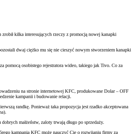
 zrobił kilka interesujących rzeczy z promocją nowej kanapki
pozostali dwaj ciężko mu się nie cieszyć nowym stworzeniem kanapki
a pomocą osobistego rejestratora wideo, takiego jak Tivo. Co za
rowadzeniu na stronie internetowej KFC, produkowane Dolar – OFF
dzenie kampanii i budowanie relacji.
ierwszą randkę. Ponieważ taka propozycja jest rzadko akceptowana
na).
u dobrych małżeństw, zaloty trwają długo po sprzedaży.
 którego kampania KFC może nauczyć Cię o rozwijaniu firmy za