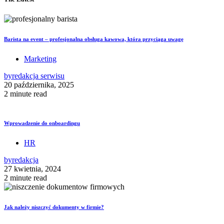
Barista na event – profesjonalna obsługa kawowa, która przyciąga uwagę
Marketing
by
redakcja serwisu
20 października, 2025
2 minute read
Wprowadzenie do onboardingu
HR
by
redakcja
27 kwietnia, 2024
2 minute read
Jak należy niszczyć dokumenty w firmie?