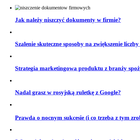
Jak należy niszczyć dokumenty w firmie?
Szalenie skuteczne sposoby na zwiększenie liczby
Strategia marketingowa produktu z branży spoż
Nadal grasz w rosyjską ruletkę z Google?
Prawda o nocnym sukcesie (i co trzeba z tym zr