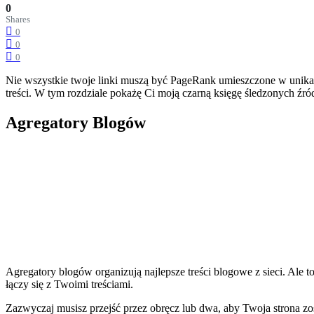
0
Shares
0
0
0
Nie wszystkie twoje linki muszą być PageRank umieszczone w unikaln
treści. W tym rozdziale pokażę Ci moją czarną księgę śledzonych źród
Agregatory Blogów
Agregatory blogów organizują najlepsze treści blogowe z sieci. Ale t
łączy się z Twoimi treściami.
Zazwyczaj musisz przejść przez obręcz lub dwa, aby Twoja strona z