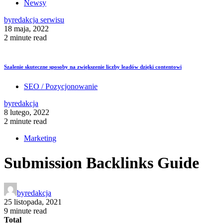
Newsy
by
redakcja serwisu
18 maja, 2022
2 minute read
Szalenie skuteczne sposoby na zwiększenie liczby leadów dzięki contentowi
SEO / Pozycjonowanie
by
redakcja
8 lutego, 2022
2 minute read
Marketing
Submission Backlinks Guide
by
redakcja
25 listopada, 2021
9 minute read
Total