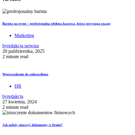
Barista na event – profesjonalna obsługa kawowa, która przyciąga uwagę
Marketing
by
redakcja serwisu
20 października, 2025
2 minute read
Wprowadzenie do onboardingu
HR
by
redakcja
27 kwietnia, 2024
2 minute read
Jak należy niszczyć dokumenty w firmie?