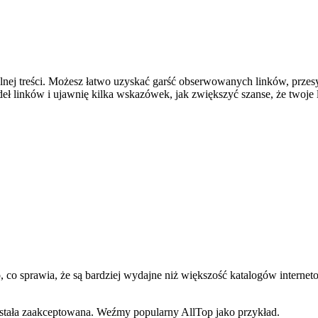
ej treści. Możesz łatwo uzyskać garść obserwowanych linków, przesyła
eł linków i ujawnię kilka wskazówek, jak zwiększyć szanse, że twoje l
o, co sprawia, że są bardziej wydajne niż większość katalogów internet
ostała zaakceptowana. Weźmy popularny AllTop jako przykład.