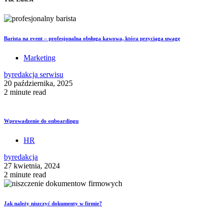
Barista na event – profesjonalna obsługa kawowa, która przyciąga uwagę
Marketing
by
redakcja serwisu
20 października, 2025
2 minute read
Wprowadzenie do onboardingu
HR
by
redakcja
27 kwietnia, 2024
2 minute read
Jak należy niszczyć dokumenty w firmie?