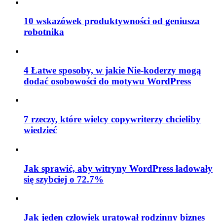
10 wskazówek produktywności od geniusza
robotnika
4 Łatwe sposoby, w jakie Nie-koderzy mogą
dodać osobowości do motywu WordPress
7 rzeczy, które wielcy copywriterzy chcieliby
wiedzieć
Jak sprawić, aby witryny WordPress ładowały
się szybciej o 72.7%
Jak jeden człowiek uratował rodzinny biznes