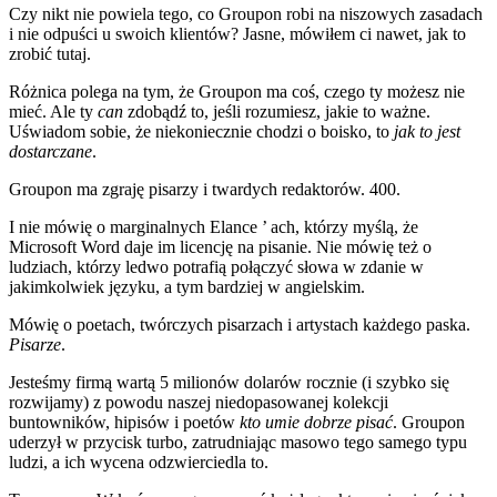
Czy nikt nie powiela tego, co Groupon robi na niszowych zasadach
i nie odpuści u swoich klientów? Jasne, mówiłem ci nawet, jak to
zrobić tutaj.
Różnica polega na tym, że Groupon ma coś, czego ty możesz nie
mieć. Ale ty
can
zdobądź to, jeśli rozumiesz, jakie to ważne.
Uświadom sobie, że niekoniecznie chodzi o boisko, to
jak to jest
dostarczane
.
Groupon ma zgraję pisarzy i twardych redaktorów. 400.
I nie mówię o marginalnych Elance ’ ach, którzy myślą, że
Microsoft Word daje im licencję na pisanie. Nie mówię też o
ludziach, którzy ledwo potrafią połączyć słowa w zdanie w
jakimkolwiek języku, a tym bardziej w angielskim.
Mówię o poetach, twórczych pisarzach i artystach każdego paska.
Pisarze
.
Jesteśmy firmą wartą 5 milionów dolarów rocznie (i szybko się
rozwijamy) z powodu naszej niedopasowanej kolekcji
buntowników, hipisów i poetów
kto umie dobrze pisać
. Groupon
uderzył w przycisk turbo, zatrudniając masowo tego samego typu
ludzi, a ich wycena odzwierciedla to.