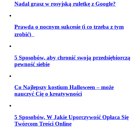
Nadal grasz w rosyjską ruletkę z Google?
Prawda o nocnym sukcesie (i co trzeba z tym
zrobić)
5 Sposobów, aby chronić swoją przedsiębiorczą
pewność siebie
Co Najlepszy kostium Halloween – może
nauczyć Cię o kreatywności
5 Sposobów, W Jakie Uporczywość Opłaca Się
Twórcom Treści Online