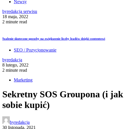
Newsy
by
redakcja serwisu
18 maja, 2022
2 minute read
Szalenie skuteczne sposoby na zwiększenie liczby leadów dzięki contentowi
SEO / Pozycjonowanie
by
redakcja
8 lutego, 2022
2 minute read
Marketing
Sekretny SOS Groupona (i jak
sobie kupić)
by
redakcja
30 listopada, 2021