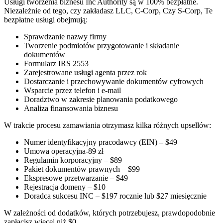
Usługi tworzenia biznesu Inc Authority są w 100% bezpłatne.
Niezależnie od tego, czy zakładasz LLC, C-Corp, Czy S-Corp, Te
bezpłatne usługi obejmują:
Sprawdzanie nazwy firmy
Tworzenie podmiotów przygotowanie i składanie
dokumentów
Formularz IRS 2553
Zarejestrowane usługi agenta przez rok
Dostarczanie i przechowywanie dokumentów cyfrowych
Wsparcie przez telefon i e-mail
Doradztwo w zakresie planowania podatkowego
Analiza finansowania biznesu
W trakcie procesu zamawiania otrzymasz kilka różnych upsellów:
Numer identyfikacyjny pracodawcy (EIN) – $49
Umowa operacyjna-89 zł
Regulamin korporacyjny – $89
Pakiet dokumentów prawnych – $99
Ekspresowe przetwarzanie – $49
Rejestracja domeny – $10
Doradca sukcesu INC – $197 rocznie lub $27 miesięcznie
W zależności od dodatków, których potrzebujesz, prawdopodobnie
zapłacisz więcej niż $0.