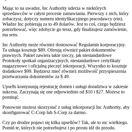
Mając to na uwadze, Inc Authority uderza w niektórych
sprzedawców w całym procesie zamawiania. Pierwszy z nich, który
zobaczysz, dotyczy numeru identyfikacyjnego pracodawcy (ein).
Władze Inc pobierają za to 49 dolarów. Jest to coś, czego będziesz
potrzebować, więc zdobycie go teraz, gdy finalizujesz zamówienie,
ma sens.
Inc Authority może również dostosować Regulamin korporacyjny.
Ta usługa kosztuje $89. Oferują również pakiet dokumentów
prawnych. Pakiet zawiera takie rzeczy, jak niestandardowe
Protokoły spotkań organizacyjnych, niestandardowe certyfikaty
magazynowe i oficjalną pieczęć inkorporacji. Wszystko to kosztuje
dodatkowe $99. Będziesz mieć również możliwość przyspieszenia
przetwarzania dokumentów za $ 49.
Upsells kontynuują rejestrację domen i usługi doradztwa w zakresie
sukcesu. Zaczynają się one odpowiednio od $10 i $27. Możesz to
pominąć.
Ponownie możesz skorzystać z usług inkorporacji Inc Authority, aby
skonfigurować C-Corp lub S-Corp za darmo.
Czy po drodze pojawi się kilka upsellów? Tak, ale to nic wielkiego.
Pomiń te, których nie potrzebujesz i po prostu idź do przodu.