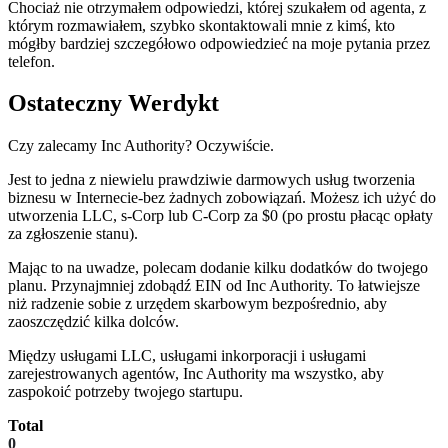
Chociaż nie otrzymałem odpowiedzi, której szukałem od agenta, z
którym rozmawiałem, szybko skontaktowali mnie z kimś, kto
mógłby bardziej szczegółowo odpowiedzieć na moje pytania przez
telefon.
Ostateczny Werdykt
Czy zalecamy Inc Authority? Oczywiście.
Jest to jedna z niewielu prawdziwie darmowych usług tworzenia
biznesu w Internecie-bez żadnych zobowiązań. Możesz ich użyć do
utworzenia LLC, s-Corp lub C-Corp za $0 (po prostu płacąc opłaty
za zgłoszenie stanu).
Mając to na uwadze, polecam dodanie kilku dodatków do twojego
planu. Przynajmniej zdobądź EIN od Inc Authority. To łatwiejsze
niż radzenie sobie z urzędem skarbowym bezpośrednio, aby
zaoszczędzić kilka dolców.
Między usługami LLC, usługami inkorporacji i usługami
zarejestrowanych agentów, Inc Authority ma wszystko, aby
zaspokoić potrzeby twojego startupu.
Total
0