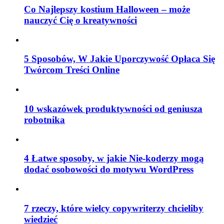
Co Najlepszy kostium Halloween – może
nauczyć Cię o kreatywności
5 Sposobów, W Jakie Uporczywość Opłaca Się
Twórcom Treści Online
10 wskazówek produktywności od geniusza
robotnika
4 Łatwe sposoby, w jakie Nie-koderzy mogą
dodać osobowości do motywu WordPress
7 rzeczy, które wielcy copywriterzy chcieliby
wiedzieć