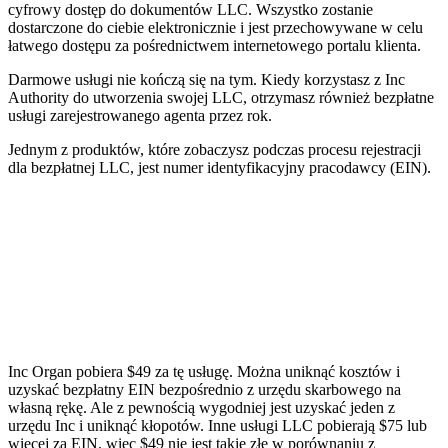
cyfrowy dostęp do dokumentów LLC. Wszystko zostanie
dostarczone do ciebie elektronicznie i jest przechowywane w celu
łatwego dostępu za pośrednictwem internetowego portalu klienta.
Darmowe usługi nie kończą się na tym. Kiedy korzystasz z Inc
Authority do utworzenia swojej LLC, otrzymasz również bezpłatne
usługi zarejestrowanego agenta przez rok.
Jednym z produktów, które zobaczysz podczas procesu rejestracji
dla bezpłatnej LLC, jest numer identyfikacyjny pracodawcy (EIN).
Inc Organ pobiera $49 za tę usługę. Można uniknąć kosztów i
uzyskać bezpłatny EIN bezpośrednio z urzędu skarbowego na
własną rękę. Ale z pewnością wygodniej jest uzyskać jeden z
urzędu Inc i uniknąć kłopotów. Inne usługi LLC pobierają $75 lub
więcej za EIN, więc $49 nie jest takie złe w porównaniu z