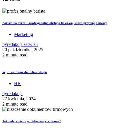
Barista na event – profesjonalna obsługa kawowa, która przyciąga uwagę
Marketing
by
redakcja serwisu
20 października, 2025
2 minute read
Wprowadzenie do onboardingu
HR
by
redakcja
27 kwietnia, 2024
2 minute read
Jak należy niszczyć dokumenty w firmie?