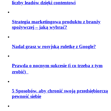
liczby leadów dzięki contentowi
Strategia marketingowa produktu z branży
spożywczej – jaką wybrać?
Nadal grasz w rosyjską ruletkę z Google?
Prawda o nocnym sukcesie (i co trzeba z tym
zrobić)
5 Sposobów, aby chronić swoją przedsiębiorczą
pewność siebie