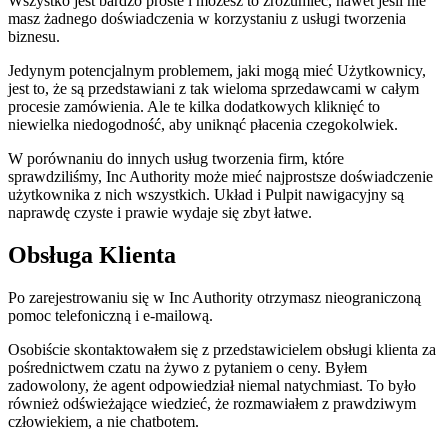
Wszystko jest bardzo proste i możesz to zrozumieć, nawet jeśli nie
masz żadnego doświadczenia w korzystaniu z usługi tworzenia
biznesu.
Jedynym potencjalnym problemem, jaki mogą mieć Użytkownicy,
jest to, że są przedstawiani z tak wieloma sprzedawcami w całym
procesie zamówienia. Ale te kilka dodatkowych kliknięć to
niewielka niedogodność, aby uniknąć płacenia czegokolwiek.
W porównaniu do innych usług tworzenia firm, które
sprawdziliśmy, Inc Authority może mieć najprostsze doświadczenie
użytkownika z nich wszystkich. Układ i Pulpit nawigacyjny są
naprawdę czyste i prawie wydaje się zbyt łatwe.
Obsługa Klienta
Po zarejestrowaniu się w Inc Authority otrzymasz nieograniczoną
pomoc telefoniczną i e-mailową.
Osobiście skontaktowałem się z przedstawicielem obsługi klienta za
pośrednictwem czatu na żywo z pytaniem o ceny. Byłem
zadowolony, że agent odpowiedział niemal natychmiast. To było
również odświeżające wiedzieć, że rozmawiałem z prawdziwym
człowiekiem, a nie chatbotem.