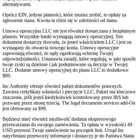
alternatywami.
Oprócz EIN, jedyne płatności, które musisz zrobić, to opłaty za
zgłoszenie stanu. Kwota ta różni się w zależności od stanu.
Umowa operacyjna LLC nie jest również dostarczana z bezpłatnym
planem. Wszystkie banki wymagają umowy operacyjnej. Ten
dokument dostarczy dowodu, że jesteś właścicielem LLC i jest on
wymagany do otwarcia nowego konta. Umowy operacyjne
zapewniają również, że sądy egzekwują ochronę Twojej
odpowiedzialności. Ustanawia zasady, które regulują, w jaki sposób
twoje zyski są dzielone i jak podejmowane są decyzje w Twojej
LLC. Dodanie umowy operacyjnej do planu LLC to dodatkowe
$89.
Inc Authority oferuje również pakiet dokumentów prawnych.
Zawiera certyfikaty własności i pieczęcie LLC. Pakiet ma kluczowe
znaczenie, jeśli jesteś kiedykolwiek kontrolowany przez IRS lub
pozwany przez stronę trzecią. The legal documents services add-On
jest oferowany za $99.
Będziesz mieć również możliwość dodania ekspresowego
przetwarzania do swojego zamówienia. Ta opłata w wysokości 49
USD przenosi Twoje zamówienie na początek linii. Urząd Inc
natychmiast przetworzy informacje i dostarczy je do Państwa Stanu