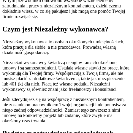
W tym przewodniku omówiono wszystkie ważne elementy
zatrudniania i pracy z niezależnym kontrahentem, dzięki czemu
dokładnie wiesz, w co się pakujesz i jak mogą one pomóc Twojej
firmie rozwijać się.
Czym jest Niezależny wykonawca?
Niezależny wykonawca to osoba o określonych umiejętnościach,
która pracuje dla siebie, a nie pracodawca. Prowadzą własną
działalność gospodarczą.
Niezależni wykonawcy świadczą usługi w ramach określonej
umowy i są samozatrudnieni. Ustalają własne stawki za pracę, którą
wykonują dla Twojej firmy. Współpracują z Twoją firmą, ale nie
musisz płacić za dodatkowe świadczenia, takie jak ubezpieczenie
lub 401 (k) dla nich. Płacą też własne podatki. Niezależni
wykonawcy są również znani jako freelancerzy i konsultanci.
Jeśli zdecydujesz się na współpracę z niezależnym kontrahentem,
nie zostanie on pracownikiem Twojej organizacji i nie ponosisz za
niego żadnej odpowiedzialności. Zamiast tego zawrzesz z nimi
umowę na konkretny projekt lub zadanie, które zwykle ma
określony czas trwania.