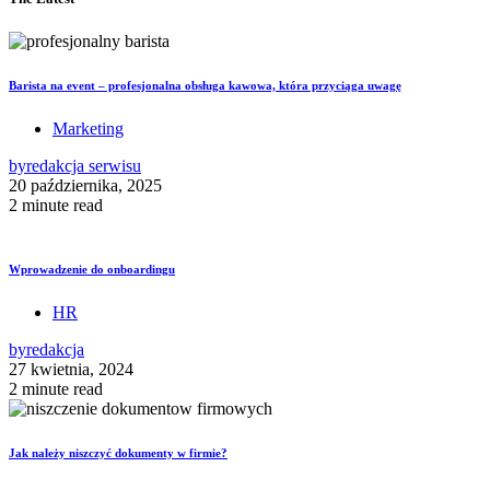
Barista na event – profesjonalna obsługa kawowa, która przyciąga uwagę
Marketing
by
redakcja serwisu
20 października, 2025
2 minute read
Wprowadzenie do onboardingu
HR
by
redakcja
27 kwietnia, 2024
2 minute read
Jak należy niszczyć dokumenty w firmie?