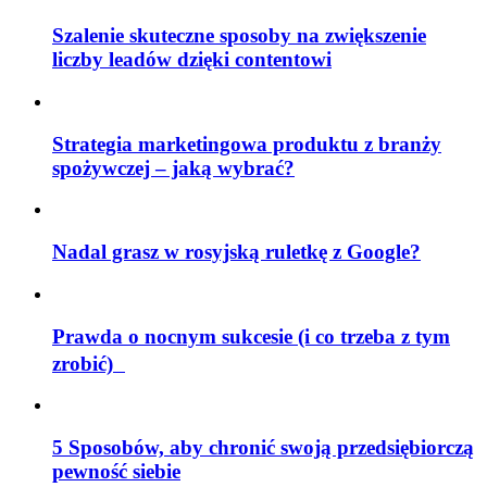
Szalenie skuteczne sposoby na zwiększenie
liczby leadów dzięki contentowi
Strategia marketingowa produktu z branży
spożywczej – jaką wybrać?
Nadal grasz w rosyjską ruletkę z Google?
Prawda o nocnym sukcesie (i co trzeba z tym
zrobić)
5 Sposobów, aby chronić swoją przedsiębiorczą
pewność siebie