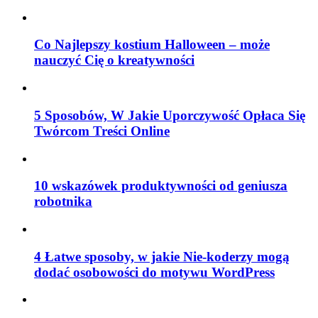
Co Najlepszy kostium Halloween – może
nauczyć Cię o kreatywności
5 Sposobów, W Jakie Uporczywość Opłaca Się
Twórcom Treści Online
10 wskazówek produktywności od geniusza
robotnika
4 Łatwe sposoby, w jakie Nie-koderzy mogą
dodać osobowości do motywu WordPress