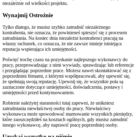
niezależnie od wielkości projektu.
Wynajmij Ostrożnie
Tylko dlatego, że musisz szybko zatrudnić niezależnego
kontrahenta, nie oznacza, że powinieneś spieszyć się z procesem
zatrudniania. Na koniec dnia niezależni kontrahenci pracują na
własny rachunek, co oznacza, że nie zawsze istnieje istniejąca
reputacja wspierająca ich umiejętności.
Poświęć trochę czasu na pozyskanie najlepszego wykonawcy do
pracy, przeprowadzając z nimi wywiady, sprawdzając lub referencje
i przeglądając poprzednie prace. Możesz nawet skontaktować się z
poprzednimi firmami, z którymi współpracowali, aby upewnić się,
że spełniają swoją reputację. Upewnij się, że wszystkie pola są
zaznaczone dotyczące umiejętności, doświadczenia, postawy i
umiejętności przed kontynuowaniem.
Robienie należytej staranności tutaj zapewni, że unikniesz
zatrudniania niewłaściwej osoby do pracy. Niewłaściwy
wykonawca może spowodować marnowanie wszystkich pieniędzy,
które zaoszczędziłeś na kosztach ogólnych, gdy musisz zatrudnić
innego wykonawcę, aby naprawić pracę poprzedniej osoby.
Uzyskaj wszystko na piśmie