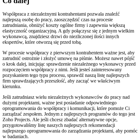
Co dalej
Współpraca z niezależnymi kontrahentami pozwala znaleźć
najlepszą osobę do pracy, zaoszczędzić czas na procesie
zatrudniania, obniżyć koszty ogólne firmy i zapewnia większą
elastyczność organizacyjną. A gdy połączysz się z jednym wielkim
wykonawcą, znajdziesz drzwi do niezliczonej ilości innych
ekspertów, które otworzą się przed tobą.
W procesie współpracy z pierwszym kontrahentem ważne jest, aby
zatrudnić ostrożnie i złożyć umowę na piśmie. Możesz nawet pójść
o krok dalej, inicjując sprawdzenie niezależnego wykonawcy przed
rozpoczęciem współpracy z nimi. Jeśli jesteś zainteresowany
pozyskaniem tego typu procesu, sprawdź naszą listę najlepszych
firm sprawdzających przeszłość, aby zacząć we właściwym
kierunku.
Jeśli zatrudniasz wielu niezależnych wykonawców do pracy nad
dużymi projektami, ważne jest posiadanie odpowiedniego
oprogramowania do współpracy i komunikacji, które pomoże Ci
zarządzać zespołem. Jednym z najlepszych programów do tego jest
Zoho Projects. Ale jeśli chcesz zbadać alternatywne opcje,
przygotowaliśmy listę naszych najlepszych rekomendacji
najlepszego oprogramowania do zarządzania projektami, aby pomóc
w badaniach.