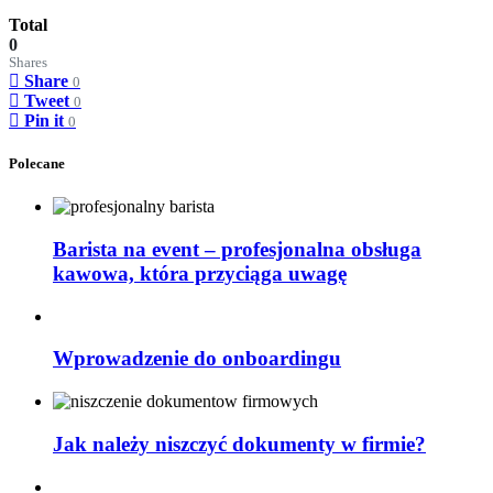
Total
0
Shares
Share
0
Tweet
0
Pin it
0
Polecane
Barista na event – profesjonalna obsługa
kawowa, która przyciąga uwagę
Wprowadzenie do onboardingu
Jak należy niszczyć dokumenty w firmie?