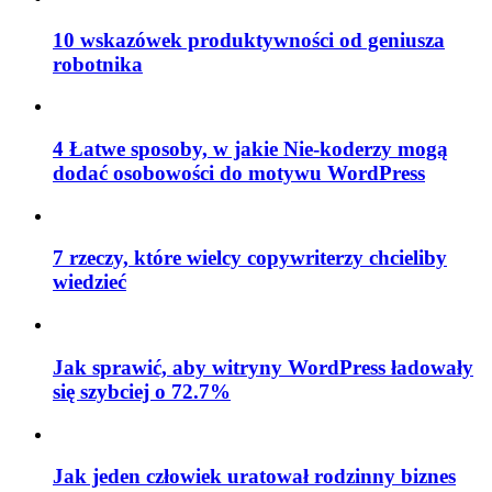
10 wskazówek produktywności od geniusza
robotnika
4 Łatwe sposoby, w jakie Nie-koderzy mogą
dodać osobowości do motywu WordPress
7 rzeczy, które wielcy copywriterzy chcieliby
wiedzieć
Jak sprawić, aby witryny WordPress ładowały
się szybciej o 72.7%
Jak jeden człowiek uratował rodzinny biznes