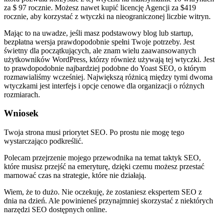
za $ 97 rocznie. Możesz nawet kupić licencję Agencji za $419
rocznie, aby korzystać z wtyczki na nieograniczonej liczbie witryn.
Mając to na uwadze, jeśli masz podstawowy blog lub startup,
bezpłatna wersja prawdopodobnie spełni Twoje potrzeby. Jest
świetny dla początkujących, ale znam wielu zaawansowanych
użytkowników WordPress, którzy również używają tej wtyczki. Jest
to prawdopodobnie najbardziej podobne do Yoast SEO, o którym
rozmawialiśmy wcześniej. Największą różnicą między tymi dwoma
wtyczkami jest interfejs i opcje cenowe dla organizacji o różnych
rozmiarach.
Wniosek
Twoja strona musi priorytet SEO. Po prostu nie mogę tego
wystarczająco podkreślić.
Polecam przejrzenie mojego przewodnika na temat taktyk SEO,
które musisz przejść na emeryturę, dzięki czemu możesz przestać
marnować czas na strategie, które nie działają.
Wiem, że to dużo. Nie oczekuję, że zostaniesz ekspertem SEO z
dnia na dzień. Ale powinieneś przynajmniej skorzystać z niektórych
narzędzi SEO dostępnych online.