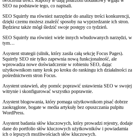
tworzenia treści. Raporty te dają pisarzom dodatkowy wgląd w
SEO na podstawie tego, co napisali.
SEO Squirrly ma również narzędzie do analizy treści konkurencji,
dzięki czemu możesz znaleźć sposoby na wyprzedzanie ich stron.
Będziesz także mógł śledzić swoje postępy co tydzień.
SEO Squirrly ma również wiele innych wbudowanych narzędzi, w
tym…
Asystent strategii (silnik, który zasila całą sekcję Focus Pages).
Squirrly SEO nie tylko zapewnia nową funkcjonalność, ale
wprowadza nowe doświadczenie w robieniu SEO, dając
użytkownikom ramy krok po kroku do rankingu ich działalności za
pośrednictwem stron Focus.
Asystent ustawień, aby pomóc poprawić ustawienia SEO w swojej
witrynie i skonfigurować wszystko poprawnie.
Asystent blogowania, który pomaga użytkownikom pisać dobrze
zaokrąglone, bogate w media artykuły bez opuszczania pulpitu
WordPress.
Asystent badania słów kluczowych, który prowadzi rejestry, dodaje
dane do portfolio słów kluczowych użytkowników i powiadamia
ich o lepszych możliwościach słów kluczowych.