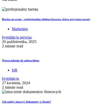
Barista na event – profesjonalna obsługa kawowa, która przyciąga uwagę
Marketing
by
redakcja serwisu
20 października, 2025
2 minute read
Wprowadzenie do onboardingu
HR
by
redakcja
27 kwietnia, 2024
2 minute read
Jak należy niszczyć dokumenty w firmie?