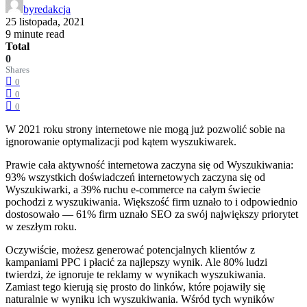
by
redakcja
25 listopada, 2021
9 minute read
Total
0
Shares
0
0
0
W 2021 roku strony internetowe nie mogą już pozwolić sobie na
ignorowanie optymalizacji pod kątem wyszukiwarek.
Prawie cała aktywność internetowa zaczyna się od Wyszukiwania:
93% wszystkich doświadczeń internetowych zaczyna się od
Wyszukiwarki, a 39% ruchu e-commerce na całym świecie
pochodzi z wyszukiwania. Większość firm uznało to i odpowiednio
dostosowało — 61% firm uznało SEO za swój największy priorytet
w zeszłym roku.
Oczywiście, możesz generować potencjalnych klientów z
kampaniami PPC i płacić za najlepszy wynik. Ale 80% ludzi
twierdzi, że ignoruje te reklamy w wynikach wyszukiwania.
Zamiast tego kierują się prosto do linków, które pojawiły się
naturalnie w wyniku ich wyszukiwania. Wśród tych wyników