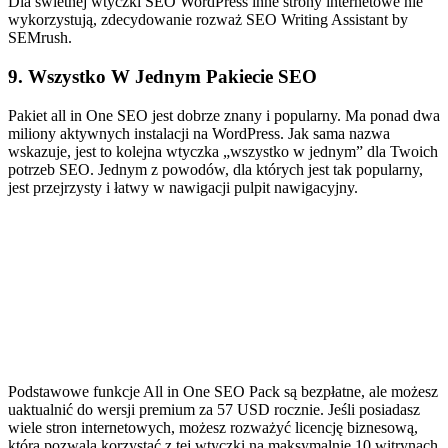
Dla świetnej wtyczki SEO WordPress inne strony internetowe nie
wykorzystują, zdecydowanie rozważ SEO Writing Assistant by
SEMrush.
9. Wszystko W Jednym Pakiecie SEO
Pakiet all in One SEO jest dobrze znany i popularny. Ma ponad dwa
miliony aktywnych instalacji na WordPress. Jak sama nazwa
wskazuje, jest to kolejna wtyczka „wszystko w jednym” dla Twoich
potrzeb SEO. Jednym z powodów, dla których jest tak popularny,
jest przejrzysty i łatwy w nawigacji pulpit nawigacyjny.
Podstawowe funkcje All in One SEO Pack są bezpłatne, ale możesz
uaktualnić do wersji premium za 57 USD rocznie. Jeśli posiadasz
wiele stron internetowych, możesz rozważyć licencję biznesową,
która pozwala korzystać z tej wtyczki na maksymalnie 10 witrynach