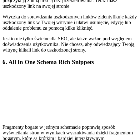
połączyła ją z inną treścią bez przekierowania. Teraz masz
uszkodzony link na swojej stronie.
Wtyczka do sprawdzania uszkodzonych linków zidentyfikuje każdy
uszkodzony link w Twojej witrynie i ułatwi usunięcie, edycję lub
oddalenie problemu za pomocą kilku kliknięć.
Jest to nie tylko świetne dla SEO, ale także ważne pod względem
doświadczenia użytkownika. Nie chcesz, aby odwiedzający Twoją
witrynę klikali link do uszkodzonej strony.
6. All In One Schema Rich Snippets
Fragmenty bogate w jednym schemacie poprawią sposób
wyświetlania stron w wynikach wyszukiwania dzięki fragmentom
bogatym, które są krótkim i bardziej interaktywnym