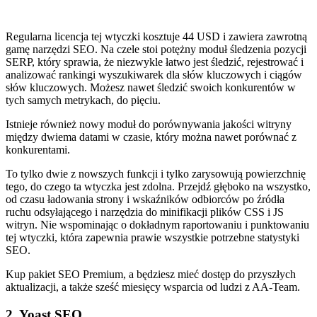
Regularna licencja tej wtyczki kosztuje 44 USD i zawiera zawrotną
gamę narzędzi SEO. Na czele stoi potężny moduł śledzenia pozycji
SERP, który sprawia, że niezwykle łatwo jest śledzić, rejestrować i
analizować rankingi wyszukiwarek dla słów kluczowych i ciągów
słów kluczowych. Możesz nawet śledzić swoich konkurentów w
tych samych metrykach, do pięciu.
Istnieje również nowy moduł do porównywania jakości witryny
między dwiema datami w czasie, który można nawet porównać z
konkurentami.
To tylko dwie z nowszych funkcji i tylko zarysowują powierzchnię
tego, do czego ta wtyczka jest zdolna. Przejdź głęboko na wszystko,
od czasu ładowania strony i wskaźników odbiorców po źródła
ruchu odsyłającego i narzędzia do minifikacji plików CSS i JS
witryn. Nie wspominając o dokładnym raportowaniu i punktowaniu
tej wtyczki, która zapewnia prawie wszystkie potrzebne statystyki
SEO.
Kup pakiet SEO Premium, a będziesz mieć dostęp do przyszłych
aktualizacji, a także sześć miesięcy wsparcia od ludzi z AA-Team.
2. Yoast SEO