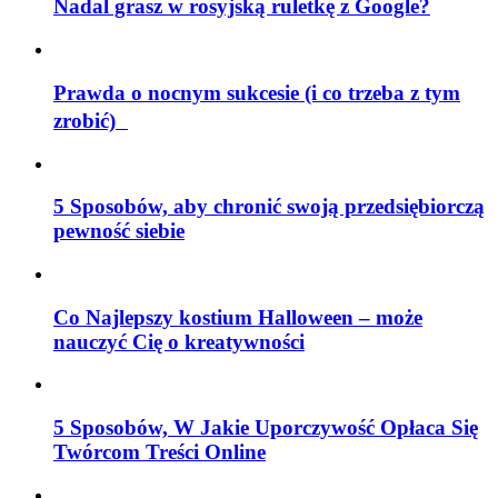
Nadal grasz w rosyjską ruletkę z Google?
Prawda o nocnym sukcesie (i co trzeba z tym
zrobić)
5 Sposobów, aby chronić swoją przedsiębiorczą
pewność siebie
Co Najlepszy kostium Halloween – może
nauczyć Cię o kreatywności
5 Sposobów, W Jakie Uporczywość Opłaca Się
Twórcom Treści Online